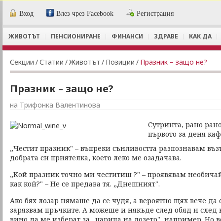
Вход
Влез чрез Facebook
Регистрация
ЖИВОТЪТ
ПЕНСИОНИРАНЕ
ФИНАНСИ
ЗДРАВЕ
КАК ДА
Секции
/
Статии
/
Животът
/
Позиции
/
Празник – защо не?
Празник – защо не?
на Трифонка Валентинова
Сутринта, рано рано
първото за деня ка
„Честит празник" – въпреки сънливостта разпознавам възт
добрата си приятелка, което леко ме озадачава.
„Кой празник точно ми честитиш ?" – проявявам необичай
как кой?" – Не се предава тя. „Днешният".
Ако бях лозар нямаше да се чудя, а вероятно щях вече да 
зарязвам пръчките. А можеше и някъде след обяд и след
вино да ме изберат за „царица на лозето", например. Но в