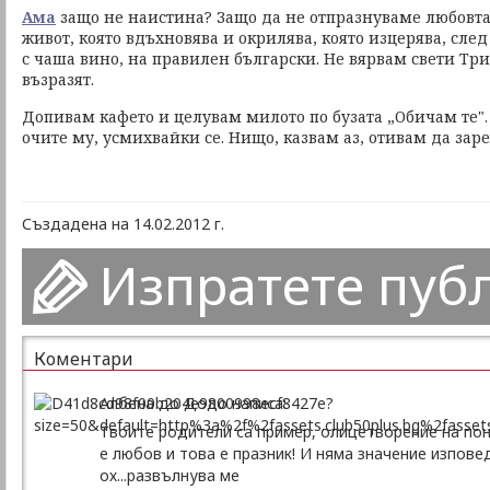
Ама
защо не наистина? Защо да не отпразнуваме любовта,
живот, която вдъхновява и окрилява, която изцерява, след к
с чаша вино, на правилен български. Не вярвам свети Тр
възразят.
Допивам кафето и целувам милото по бузата „Обичам те". 
очите му, усмихвайки се. Нищо, казвам аз, отивам да зар
Създадена на 14.02.2012 г.
Изпратете пуб
Коментари
Албена до Додо написа:
Твоите родители са пример, олицетворение на пон
е любов и това е празник! И няма значение изповед
ох...развълнува ме