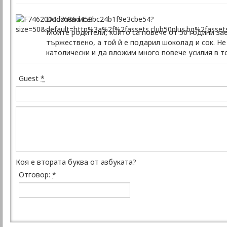
Dodo написа:
Моите родители, които са повече от 50 години зае
тържествено, а той й е подарил шоколад и сок. Не
католически и да вложим много повече усилия в тов
Guest
*
Коя е втората буква от азбуката?
Отговор:
*