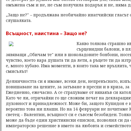
омъжена съм и не, не съм получила подарък и не, няма д
„Защо не?" – продължава необичайно инатчийски гласът о
слушалката.
Всъщност, наистина – Защо не?
Какво толкова страшно и
сърцевидни балони, в п
зявяващи „Обичам те" или в шоколадовите бонбони, носе
чувство, което кара душата ти да лети, а ръцете ти да изт
е, много хубаво. Има моменти, в които така ме връхлита, ч
смисълът!
Делничността си я имаме, всеки ден, непрекъснато, изпъ
повишаване на цените, за затъване в преспи и в криза, з
Ежедневно, ежечасно. А се страхуваме от някакъв си като
Като че ли, отричайки го ще сложим печат на декларация
духовност и принадлежност. Може би, защото Купидон е и
вероятно това ни плаши. Но на 14 февруари не почитаме 
светец – Валентин, всъщност си е съвсем безобиден. Толк
може да бъде един християнски епископ, позволил си да 
императорско решение в името на любовта и семейството