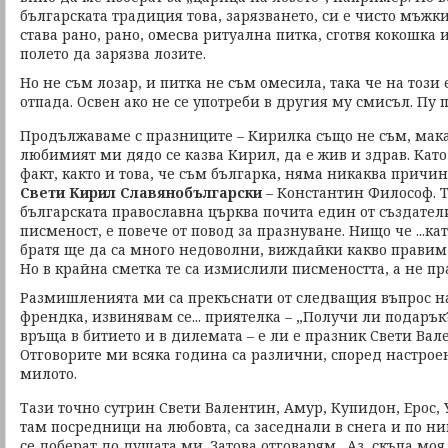
българската традиция това, зарязването, си е чисто мъжк
става рано, рано, омесва ритуална питка, сготвя кокошка
полето да зарязва лозите.
Но не съм лозар, и питка не съм омесила, така че на този
отпада. Освен ако не се употреби в другия му смисъл. Пу п
Продължаваме с празниците – Кирилка също не съм, мака
любимият ми дядо се казва Кирил, да е жив и здрав. Кат
факт, както и това, че съм българка, няма никаква причин
Свети Кирил Славянобългарски
– Константин Философ. Т
българската православна църква почита един от създател
писменост, е повече от повод за празнуване. Нищо че ...ка
братя ще да са много недоволни, виждайки какво правим с
Но в крайна сметка те са измислили писмеността, а не пр
Размишленията ми са прекъснати от следващия въпрос н
френдка, извинявам се... приятелка – „Получи ли подарък
връща в битието и в дилемата – е ли е празник Свети Вале
Отговорите ми всяка година са различни, според настрое
милото.
Тази точно сутрин Свети Валентин, Амур, Купидон, Ерос,
там посредници на любовта, са заседнали в снега и по н
се доберат до душата ми. Затова отговарям „Аз, скъпа моя