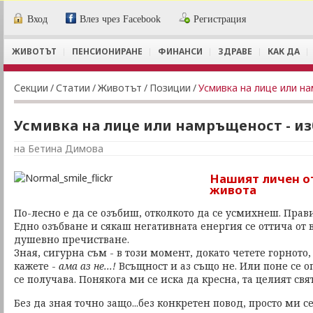
Вход
Влез чрез Facebook
Регистрация
ЖИВОТЪТ
ПЕНСИОНИРАНЕ
ФИНАНСИ
ЗДРАВЕ
КАК ДА
Секции
/
Статии
/
Животът
/
Позиции
/
Усмивка на лице или н
Усмивка на лице или намръщеност - из
на Бетина Димова
Нашият личен о
живота
По-лесно е да се озъбиш, отколкото да се усмихнеш. Прав
Едно озъбване и сякаш негативната енергия се оттича от 
душевно пречистване.
Зная, сигурна съм - в този момент, докато четете горното
кажете -
ама аз не...!
Всъщност и аз също не. Или поне се 
се получава. Понякога ми се иска да кресна, та целият свят
Без да зная точно защо...без конкретен повод, просто ми 