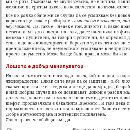
ми се рита. Съзнавам, че звучи ужасно, но е истина. Из
желание да сритам някого по кокалчетата, по възможност 
Все по-рядко обаче ми се случва да се усмихвам без повод,
вероятно ще каже с разбиране -
ами такъв е животът, теж
неусмихнат.
Да, така е - нелек е той, животът. И какво пр
негативизмъ да се вихри на воля, да се настанява на физ
вмъква в душите ни, да говори с устите ни, да определя 
става още по-нелицеприятен. Вероятно тук скептикът ще с
предположението, че неуместното усмихване в неприятна
просто...неуместно. Може би ще бъде прав, а може би - не,
Лошото е добър манипулатор
Някак си съмнителен изглежда човек, който върви, а изр
жизнерадостно. Някак си те кара да се запиташ -
а, бе, то
скачат, кризата се е заседяла и не ще да помръдва, безра
в най-добрия случай не се повишават, ,някой е разбил ма
до шушка, колата има нужда от нови гуми, детето от нови
шефът...продавачката в бакалията...времето... И така лека
нормалността на постоянната намръщеност. Защото е ест
Добре аргументирана и житейски подплатена.
Лошо правя, че обобщавам...да.
Не всички са такива. Има 