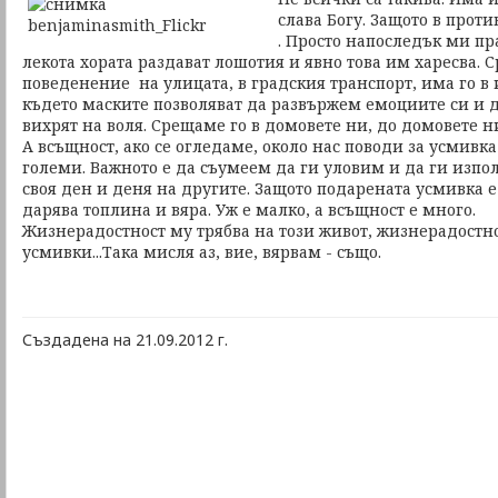
слава Богу. Защото в прот
. Просто напоследък ми пр
лекота хората раздават лошотия и явно това им харесва. 
поведенение на улицата, в градския транспорт, има го в 
където маските позволяват да развържем емоциите си и д
вихрят на воля. Срещаме го в домовете ни, до домовете ни
А всъщност, ако се огледаме, около нас поводи за усмивка
големи. Важното е да съумеем да ги уловим и да ги изпо
своя ден и деня на другите. Защото подарената усмивка е
дарява топлина и вяра. Уж е малко, а всъщност е много.
Жизнерадостност му трябва на този живот, жизнерадостн
усмивки...Така мисля аз, вие, вярвам - също.
Създадена на 21.09.2012 г.