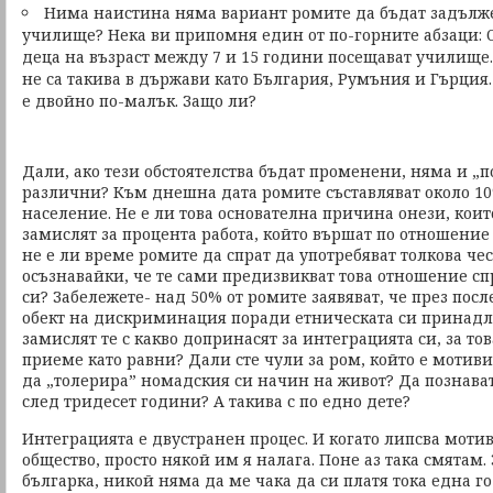
Нима наистина няма вариант ромите да бъдат задълже
училище? Нека ви припомня един от по-горните абзаци: Ока
деца на възраст между 7 и 15 години посещават училище
не са такива в държави като България, Румъния и Гърция.
е двойно по-малък. Защо ли?
Дали, ако тези обстоятелства бъдат променени, няма и „п
различни? Към днешна дата ромите съставляват около 10
население. Не е ли това основателна причина онези, коит
замислят за процента работа, който вършат по отношение
не е ли време ромите да спрат да употребяват толкова че
осъзнавайки, че те сами предизвикват това отношение сп
си? Забележете- над 50% от ромите заявяват, че през пос
обект на дискриминация поради етническата си принадле
замислят те с какво допринасят за интеграцията си, за то
приеме като равни? Дали сте чули за ром, който е мотивир
да „толерира” номадския си начин на живот? Да познава
след тридесет години? А такива с по едно дете?
Интеграцията е двустранен процес. И когато липсва мотив
общество, просто някой им я налага. Поне аз така смятам.
българка, никой няма да ме чака да си платя тока една го