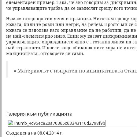
елементарен пример. Така, че ако говорим за дискримина
че управляващите трябва да се замислят срещу кого точно
Нямам нищо против деня и празника. Нито съм срещу хор
кожата, били те роми или негри, да речем. Просто ми се с
кожата се използва като оправдание да не работиш, да не
на най-елементарно ниво. Едни му казват дискриминация
управляващите оправданието явно е ...тотална липса на за
най-страшното. И после защо обикновените хора не инте
малцинствата...отговорете си сами.
♦ Материалът е изпратен по инициативата Стан
Галерия към публикацията
Създадена на 08.04.2014 г.