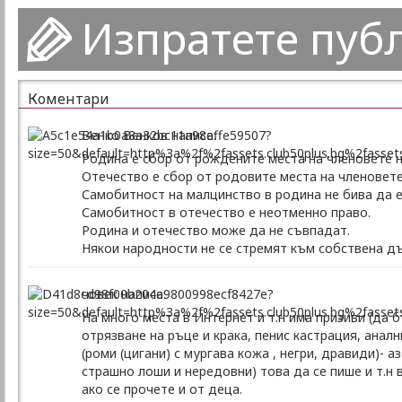
Изпратете пуб
Коментари
Венко Венков написа:
Родина е сбор от рождените места на членовете н
Отечество е сбор от родовите места на членовете 
Самобитност на малцинство в родина не бива да е
Самобитност в отечество е неотменно право.
Родина и отечество може да не съвпадат.
Някои народности не се стремят към собствена д
човек написа:
На много места в Интернет и т.н има призиви (да 
отрязване на ръце и крака, пенис кастрация, аналн
(роми (цигани) с мургава кожа , негри, дравиди)- 
страшно лоши и нередовни) това да се пише и т.н в
ако се прочете и от деца.