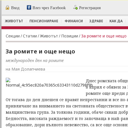
Вход
Влез чрез Facebook
Регистрация
ЖИВОТЪТ
ПЕНСИОНИРАНЕ
ФИНАНСИ
ЗДРАВЕ
КАК ДА
Секции
/
Статии
/
Животът
/
Позиции
/
За ромите и още нещо
За ромите и още нещо
международен ден на ромите
на Мая Долапчиева
Днес ромската общно
8 април е обявен з
ромите още преди д
От тогава до ден днешен се правят непрестанни и все по
привличане на вниманието на световната общественост в
малцинствена група. За толкова години, обаче сякаш доб
Бедността, високата раждаемост и то започваща в най-ран
образование, дори пълното невежество, са все още основн