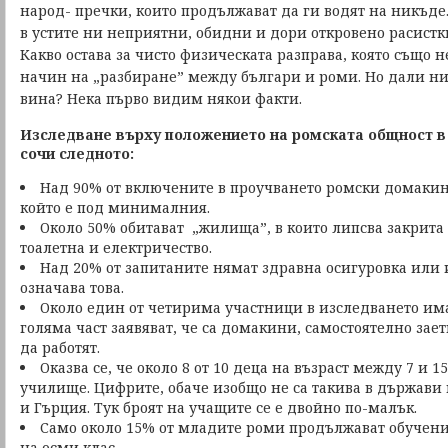
народ- пречки, които продължават да ги водят на никъде.
в устите ни неприятни, обидни и дори откровено расистк
Какво остава за чисто физическата разправа, която също н
начин на „разбиране” между българи и роми. Но дали н
вина? Нека първо видим някои факти.
Изследване върху положението на ромската общност в 
сочи следното:
Над 90% от включените в проучването ромски домакинс
който е под минималния.
Около 50% обитават „жилища”, в които липсва закрита 
тоалетна и електричество.
Над 20% от запитаните нямат здравна осигуровка или 
означава това.
Около един от четирима участници в изследването има
голяма част заявяват, че са домакини, самостоятелно зает
да работят.
Оказва се, че около 8 от 10 деца на възраст между 7 и 
училище. Цифрите, обаче изобщо не са такива в държави
и Гърция. Тук броят на учащите се е двойно по-малък.
Само около 15% от младите роми продължават обучени
на осми клас.