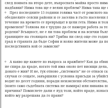
след появата на второ дете, въпросната майка просто ням
надбавки? Нима това ще е велик проблем? Нима така ще
През последните 15 години голяма част от ромското н
обеднелите селски райони и се заселва в гъсто населени 
течение на времето се превръщат в цели гета. Нима и тоз
променен? Толкова ли е трудно да се намери работа за тез
родени? Всъщност, не е ли това проблем и на всички бъл
границите на столицата ни? Трябва ли след още сто годи
град в страната да бъде София и колко жители може да по
последствията кой се замисля?
А какво ще кажете по въпроса за кражбите? Как да обв
не спира да краде, когато той има около пет висящи дела,
докато е жив? И не, тук отново „системата” не се отнася с
случаи се сещате, завършили с условна присъди за убийст
водят по десет години, поради неизяснени обстоятелства,
(които само съдебната система не намира) или някаква п
причина? Помислете дали е луд този, който краде, изнас
който му разрешава да го прави?