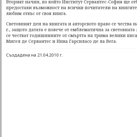
Вторият начин, по който Институт Сервантес-София ще от
предостави възможност на всички почитатели на книгите 
любим откъс от своя книга.
Световният ден на книгата и авторското право се чества н
г., защото датата е повече от емблематична за световната
се честват годишнините от смъртта на трима велики пис
Мигел де Сервантес и Инка Гарсиласо де ла Вега.
Създадена на 21.04.2010 г.