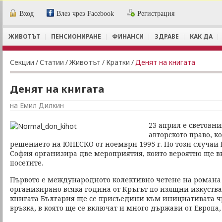
Вход
Влез чрез Facebook
Регистрация
ЖИВОТЪТ
ПЕНСИОНИРАНЕ
ФИНАНСИ
ЗДРАВЕ
КАК ДА
Секции
/
Статии
/
Животът
/
Кратки
/
Денят на книгата
Денят на книгата
на Емил Дилкин
23 април е световни
авторското право, к
решението на ЮНЕСКО от ноември 1995 г. По този случай 
София организира две мероприятия, които вероятно ще в
посетите.
Първото е международното колективно четене на роман
организирано всяка година от Кръгът по изящни изкуства
книгата България ще се присъедини към инициативата 
връзка, в която ще се включат и много държави от Европа