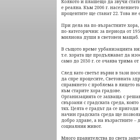
Колкото и плашещо да звучи стати
е реална. Към 2006 г. населението
процентите ще станат 22. Това не 
При дела на по-възрастните хора,
по-категорични: за периода от 195
милиона души в световен мащаб.
В същото време урбанизацията ня
т.е. хората ще продължават да изос
само до 2030 г. се очаква трима о
След като светът върви в тази пос
да спре процесите, Световната зд
справянето с проблема в лицето 
към старите хора градове.
Организацията се захваща с решав
свързани с градската среда, която
тях. Целта е градът да се пригоди
начин градската среда ще позволи
добро здраве, а на възрастните –
социалния живот.
Много правителства по света зап