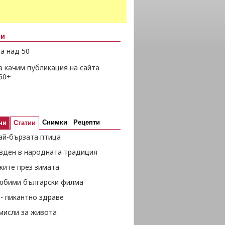
ни
а над 50
а качим публикация на сайта
50+
Снимки
Рецепти
ни
Статии
ай-бързата птица
вден в народната традиция
жите през зимата
любими български филма
- пикантно здраве
мисли за живота