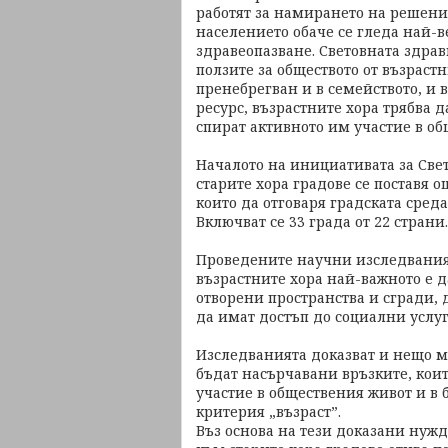
работят за намирането на решения
населението обаче се гледа най-в
здравеопазване. Световната здра
ползите за обществото от възрастн
пренебрегван и в семейството, и в
ресурс, възрастните хора трябва д
спират активното им участие в об
Началото на инициативата за Све
старите хора градове се поставя о
които да отговаря градската сред
Включват се 33 града от 22 страни.
Проведените научни изследвания 
възрастните хора най-важното е д
отворени пространства и сгради,
да имат достъп до социални услуг
Изследванията доказват и нещо мн
бъдат насърчавани връзките, кои
участие в обществения живот и в
критерия „възраст”.
Въз основа на тези доказани нуж