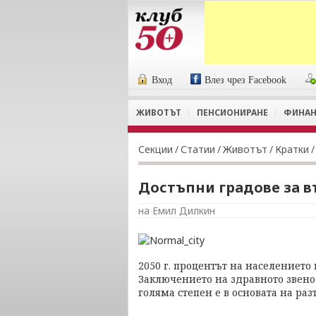
Вход
Влез чрез Facebook
ЖИВОТЪТ
ПЕНСИОНИРАНЕ
ФИНАН
Секции
/
Статии
/
Животът
/
Кратки
/
Достъпни градове за в
на Емил Дилкин
2050 г. процентът на населението 
Заключението на здравното звено
голяма степен е в основата на ра