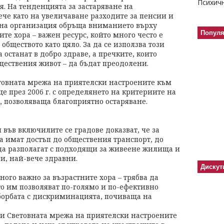
. На тенденцията за застаряване на
ече като на увеличаване разходите за пенсии и
вна организация обръща вниманието върху
Попул
ите хора – важен ресурс, който много често е
 обществото като цяло. За да се използва този
а останат в добро здраве, а пречките, които
ществения живот – да бъдат преодолени.
товната мрежа на приятелски настроените към
ще през 2006 г. с определянето на критериите на
а, позволяваща благоприятно остаряване.
във включилите се градове доказват, че за
а имат достъп до обществения транспорт, до
 да разполагат с подходящи за живеене жилища и
и, най-вече здравни.
Дискут
ого важно за възрастните хора – трябва да
то им позволяват по-голямо и по-ефективно
 борбата с дискриминацията, почиваща на
ди Световната мрежа на приятелски настроените