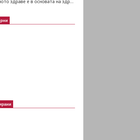
Психичното здраве е в основата на здравето изобщо
ярни
ирани