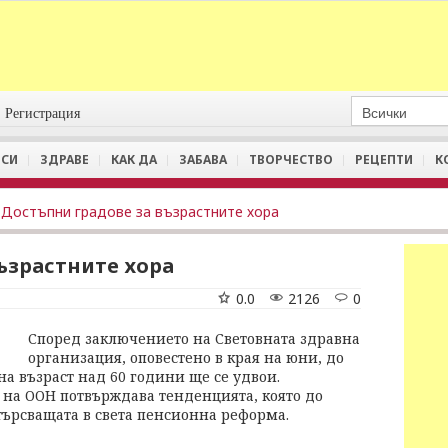
Регистрация
СИ
ЗДРАВЕ
КАК ДА
ЗАБАВА
ТВОРЧЕСТВО
РЕЦЕПТИ
К
Достъпни градове за възрастните хора
ъзрастните хора
0.0
2126
0
Според заключението на Световната здравна
организация, оповестено в края на юни, до
на възраст над 60 години ще се удвои.
 на ООН потвърждава тенденцията, която до
зтърсващата в света пенсионна реформа.