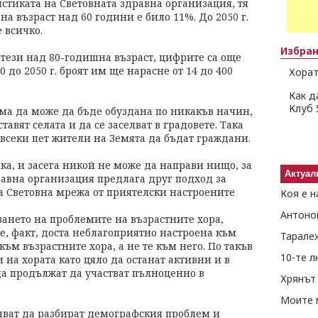
стиката на Световната здравна организация, тя
 на възраст над 60 години е било 11%. До 2050 г.
е всичко.
Избра
 тези над 80-годишна възраст, цифрите са още
0 до 2050 г. броят им ще нарасне от 14 до 400
Хорат
Как д
Клуб 
ма да може да бъде обуздана по никакъв начин,
тавят селата и да се заселват в градовете. Така
т всеки пет жители на Земята да бъдат граждани.
ока, и засега никой не може да направи нищо, за
Актуал
равна организация предлага друг подход за
на Световна мрежа от приятелски настроените
Коя е н
Антоно
ането на проблемите на възрастните хора,
 е, факт, доста неблагоприятно настроена към
Тарале
 към възрастните хора, а не те към него. По такъв
10-те 
 на хората като цяло да останат активни и в
 да продължат да участват пълноценно в
Хрянът 
Моите 
очват да разбират демографския проблем и