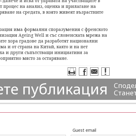
о-далече и иска от управата на участващите в
т процес на анализ, оценка и прилагане на
ряване на средата, в която живеят възрастните
изация има формални споразумения с френското
низация Ageing Well и със словенската мрежа на
ите хора градове да разработят национални
ма и от страна на Китай, както и на пет
ха и други съпътстващи инициативи за
оприятно място за остаряване.
ете публикация
Сподел
Станет
Guest email