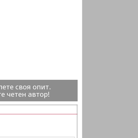
ете своя опит.
е четен автор!