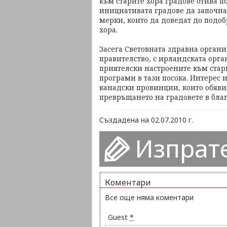
към старите хора градове отива п
инициативата градове да започна
мерки, които да доведат до подоб
хора.
Засега Световната здравна орган
правителство, с ирландската орга
приятелски настроените към стар
програми в тази посока. Интерес и
канадски провинции, които обяви
превръщането на градовете в благ
Създадена на 02.07.2010 г.
Изпрат
Коментари
Все още няма коментари
Guest
*