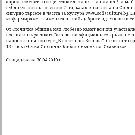
април, имената им ще станат ясни на 4-и или на 5-и май.
публикувани във вестник Сега, както и на сайта на Столи
сигурно търсете в частта за култура www.sofiaculture.bg. 
информираме за имената на най-добрите вдъхновили се 
От Столична община най-любезно канят всички участвали
поезията и красивата Витоша на официалното връчване н
националния конкурс „В полите на Витоша”. Събитието ще 
18 ч. в клуба на Столична библиотека на пл. Славейков.
Създадена на 30.04.2010 г.