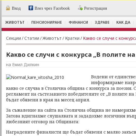
Вход
Влез чрез Facebook
Регистрация
ЖИВОТЪТ
ПЕНСИОНИРАНЕ
ФИНАНСИ
ЗДРАВЕ
КАК ДА
Секции
/
Статии
/
Животът
/
Кратки
/
Какво се случи с конкур
Какво се случи с конкурса „В полите н
на Емил Дилкин
Водени от единстве
информираме навре
какво се случва в Столична община с конкурса за поезия.
регламент на състезанието победителите от „В полите на
бъдат обявени в края на месец април.
За съжаление на сайта на Столична община не намерихм
Затова вдигнахме слушалката и зададохме логичния въпр
любезният отговор на Общината:
Наградените финалисти ще бъдат обявени с малко закъсн