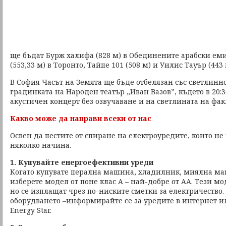
ще бъдат Бурж халифа (828 м) в Обединените арабски еми
(553,33 м) в Торонто, Тайпе 101 (508 м) и Уилис Тауър (443 
В София Часът на Земята ще бъде отбелязан със светлинн
градинката на Народен театър „Иван Вазов”, където в 20:3
акустичен концерт без озвучаване и на светлината на фак
Какво може да направи всеки от нас
Освен да пестите от спиране на електроуредите, които не
няколко начина.
1. Купувайте енергоефективни уреди
Когато купувате перална машина, хладилник, миялна ма
изберете модел от поне клас А – най-добре от АА. Тези мо
но се изплащат чрез по-ниските сметки за електричество.
оборудването –информирайте се за уредите в интернет ил
Energy Star.