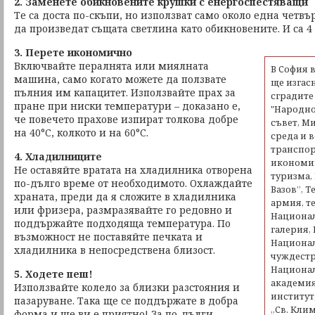
2. Заменете обикновените крушки с енергоспестяващи
Те са доста по-скъпи, но използват само около една четвър
да произведат същата светлина като обикновените. И са 4
3. Перете икономично
Включвайте пералнята или миялната
В София в
машина, само когато можете да ползвате
ще изгас
пълния им капацитет. Използвайте прах за
сградите 
пране при ниски температури – доказано е,
"Народно
че повечето прахове изпират толкова добре
съвет, М
на 40°C, колкото и на 60°C.
среда и 
транспор
4. Хладилниците
икономик
Не оставяйте вратата на хладилника отворена
туризма,
по-дълго време от необходимото. Охлаждайте
Вазов”, Т
храната, преди да я сложите в хладилника
армия, те
или фризера, размразявайте го редовно и
Национал
поддържайте подходяща температура. По
галерия,
възможност не поставяйте печката и
Национал
хладилника в непосредствена близост.
чуждестр
Национал
5. Ходете пеш!
академия
Използвайте колело за близки разстояния и
институт
пазаруване. Така ще се поддържате в добра
„Св. Кли
форма и ще ви е приятно! За по-дълги