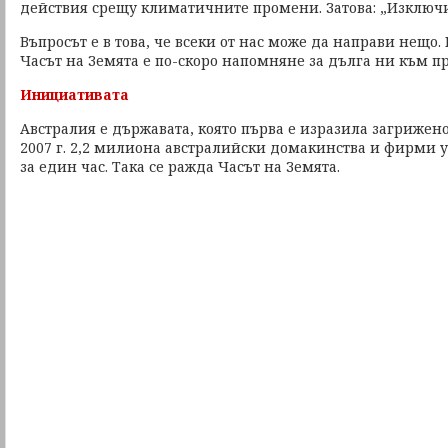
действия срещу климатичните промени. Затова: „Изключи
Въпросът е в това, че всеки от нас може да направи нещо. 
Часът на Земята е по-скоро напомняне за дълга ни към п
Инициативата
Австралия е държавата, която първа е изразила загриженос
2007 г. 2,2 милиона австралийски домакинства и фирми у
за един час. Така се ражда Часът на Земята.