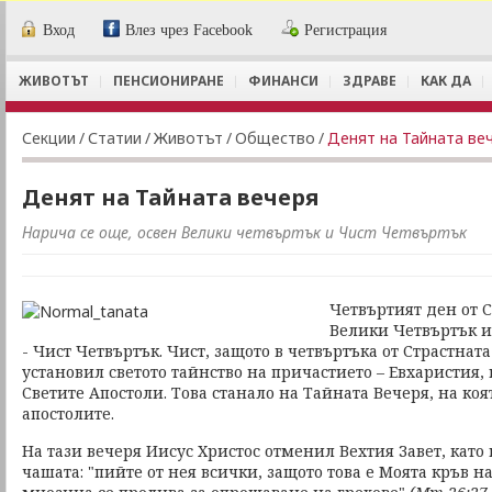
Вход
Влез чрез Facebook
Регистрация
ЖИВОТЪТ
ПЕНСИОНИРАНЕ
ФИНАНСИ
ЗДРАВЕ
КАК ДА
Секции
/
Статии
/
Животът
/
Общество
/
Денят на Тайната ве
Денят на Тайната вечеря
Нарича се още, освен Велики четвъртък и Чист Четвъртък
Четвъртият ден от 
Велики Четвъртък и
- Чист Четвъртък. Чист, защото в четвъртъка от Страстна
установил светото тайнство на причастието – Евхаристия,
Светите Апостоли. Това станало на Тайната Вечеря, на коя
апостолите.
На тази вечеря Иисус Христос отменил Вехтия Завет, като
чашата: "пийте от нея всички, защото това е Моята кръв на