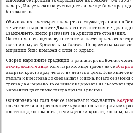
мнозина се пролива за опрощаване на грехове"
(Мт 26:27-
вечеря, Иисус казал на учениците си, че ще бъде предаден
бил
заловен.
Обикновено в четвъртък вечерта се служи утренята на Вел
четат така наречените Дванадесет евангелия т.е. дванадес
Евангелието, които разказват за Христовите страдания.
На този ден свещенослужителите изнасят кръста от олтар
носенето му от Христос към Голгота. По време на маслосв
мирянин бива помазан с елей за здраве.
Според народните традиции
в ранни зори на Велики четвъ
великденските яйца
, като първото яйце трябва да се
обагри 
направи кръст върху челото на децата в дома. Това яйце се п
къщата и престоява до следващата година, когато се заменя с
трябва да е червено, то се занася в църквата на съботната п
Червеният цвят символизира кръвта Христова.
Обикновено на този ден се замесват и козунаците.
Козуна
на спасителя и в различните краища на България има р
плетеница, богова пита, великденски кравай, кошара, ква