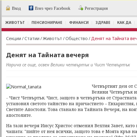
Вход
Влез чрез Facebook
Регистрация
ЖИВОТЪТ
ПЕНСИОНИРАНЕ
ФИНАНСИ
ЗДРАВЕ
КАК ДА
Секции
/
Статии
/
Животът
/
Общество
/
Денят на Тайната ве
Денят на Тайната вечеря
Нарича се още, освен Велики четвъртък и Чист Четвъртък
Четвъртият ден от 
Велики Четвъртък и
- Чист Четвъртък. Чист, защото в четвъртъка от Страстна
установил светото тайнство на причастието – Евхаристия,
Светите Апостоли. Това станало на Тайната Вечеря, на коя
апостолите.
На тази вечеря Иисус Христос отменил Вехтия Завет, като
чашата: "пийте от нея всички, защото това е Моята кръв на