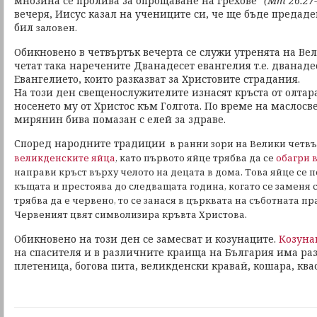
мнозина се пролива за опрощаване на грехове"
(Мт 26:27-
вечеря, Иисус казал на учениците си, че ще бъде предаден
бил
заловен.
Обикновено в четвъртък вечерта се служи утренята на Вел
четат така наречените Дванадесет евангелия т.е. дванадес
Евангелието, които разказват за Христовите страдания.
На този ден свещенослужителите изнасят кръста от олтар
носенето му от Христос към Голгота. По време на маслосв
мирянин бива помазан с елей за здраве.
Според народните традиции
в ранни зори на Велики четвъ
великденските яйца
, като първото яйце трябва да се
обагри 
направи кръст върху челото на децата в дома. Това яйце се п
къщата и престоява до следващата година, когато се заменя с
трябва да е червено, то се занася в църквата на съботната п
Червеният цвят символизира кръвта Христова.
Обикновено на този ден се замесват и козунаците.
Козуна
на спасителя и в различните краища на България има р
плетеница, богова пита, великденски кравай, кошара, ква