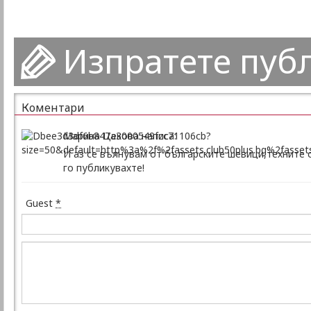
Изпратете пуб
Коментари
Марина Цекова написа:
И аз се вълнувам от българските шевици,техните 
го публикувахте!
Guest
*