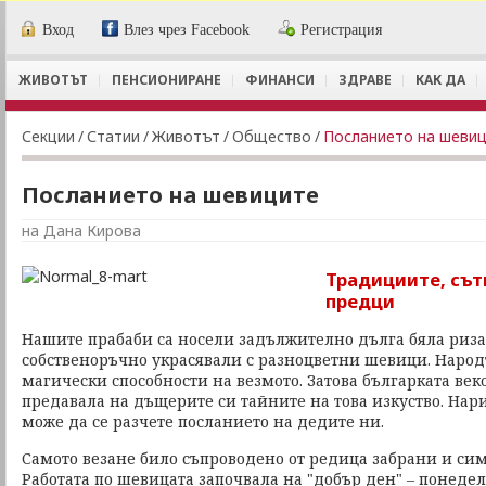
Вход
Влез чрез Facebook
Регистрация
ЖИВОТЪТ
ПЕНСИОНИРАНЕ
ФИНАНСИ
ЗДРАВЕ
КАК ДА
Секции
/
Статии
/
Животът
/
Общество
/
Посланието на шеви
Посланието на шевиците
на Дана Кирова
Традициите, сът
предци
Нашите прабаби са носели задължително дълга бяла риза
собственоръчно украсявали с разноцветни шевици. Наро
магически способности на везмото. Затова българката век
предавала на дъщерите си тайните на това изкуство. Нари
може да се разчете посланието на дедите ни.
Самото везане било съпроводено от редица забрани и си
Работата по шевицата започвала на "добър ден" – понеде