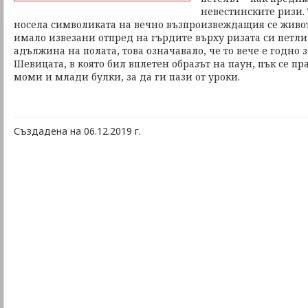
невестинските ризи.
носела символиката на вечно възпроизвеждащия се живо
имало извезани отпред на гърдите върху ризата си петли
адължина на полата, това означавало, че то вече е годно 
Шевицата, в която бил вплетен образът на паун, пък се пр
моми и млади булки, за да ги пази от уроки.
Създадена на 06.12.2019 г.