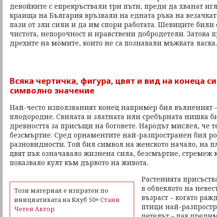
девойките с епрекръствали три пъти, преди да хванат игл
краища на България връзвали на едната ръка на везачкат
пази от зли сили и да им спори работата. Шевиците били
чистота, непорочност и нравствени добродетели. Затова 
дрехите на момите, които не са познавали мъжката ласка.
Всяка чертичка, фигура, цвят и вид на конеца с
символно значение
Най-често използваният конец например бил вълненият –
плодородие. Свилата и златната или сребърната нишка б
древността за присъщи на боговете. Народът мислел, че т
безсмъртие. Сред орнаментите най-разпространен бил ро
разновидности. Той бил символ на женското начало, на п
цвят пък означавало жизнена сила, безсмъртие, стремеж
показвало култ към дървото на живота.
Растенията присъств
в облеклото на невес
Този материал е изпратен по
възраст – когато раж
инициативата на Клуб 50+
Стани
птици най-разпростр
Четен Автор
петелът – пак преди