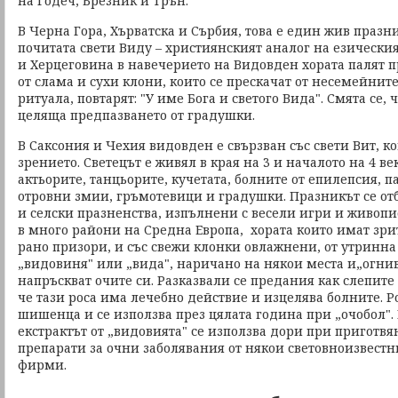
на Годеч, Брезник и Трън.
В Черна Гора, Хърватска и Сърбия, това е един жив празн
почитата свети Виду – християнският аналог на езическия
и Херцеговина в навечерието на Видовден хората палят п
от слама и сухи клони, които се прескачат от несемейнит
ритуала, повтарят: "У име Бога и светого Вида". Смята се, 
целяща предпазването от градушки.
В Саксония и Чехия видовден е свързван със свети Вит, к
зрението. Светецът е живял в края на 3 и началото на 4 ве
актьорите, танцьорите, кучетата, болните от епилепсия, п
отровни змии, гръмотевици и градушки. Празникът се от
и селски празненства, изпълнени с весели игри и живопи
в много райони на Средна Европа, хората които имат зр
рано призори, и със свежи клонки овлажнени, от утринна
„видовиня" или „вида", наричано на някои места и„огнив
напръскват очите си. Разказвали се предания как слепите
че тази роса има лечебно действие и изцелява болните. Ро
шишенца и се използва през цялата година при „очобол". 
екстрактът от „видовията" се използва дори при приготв
препарати за очни заболявания от някои световноизвес
фирми.