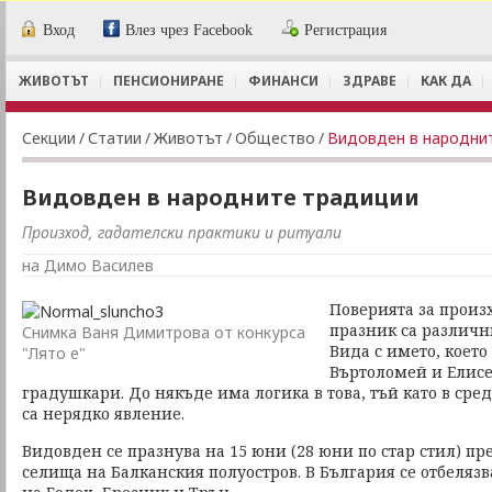
Вход
Влез чрез Facebook
Регистрация
ЖИВОТЪТ
ПЕНСИОНИРАНЕ
ФИНАНСИ
ЗДРАВЕ
КАК ДА
Секции
/
Статии
/
Животът
/
Общество
/
Видовден в народни
Видовден в народните традиции
Произход, гадателски практики и ритуали
на Димо Василев
Поверията за произ
празник са различн
Снимка Ваня Димитрова от конкурса
Вида с името, което
"Лято е"
Въртоломей и Елисе
градушкари. До някъде има логика в това, тъй като в ср
са нерядко явление.
Видовден се празнува на 15 юни (28 юни по стар стил) п
селища на Балканския полуостров. В България се отбеляз