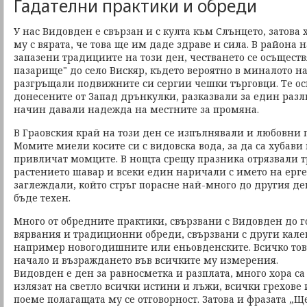
Гадателни практики и обреди
У нас Видовден е свързан и с култа към Слънцето, затова
му с вярата, че това ще им даде здраве и сила. В района н
запазени традициите на този ден, честването се осъщест
пазарище" до село Вискяр, където вероятно в миналото на
разгръщали подвижните си сергии чешки търговци. Те ос
донесените от Запад дрънкулки, разказвали за един разл
начин давали надежда на местните за промяна.
В Граовския край на този ден се изпълнявали и любовни 
Момите миели косите си с видовска вода, за да са хубави 
привличат момците. В нощта срещу празника отрязвали т
растението шавар и всеки един наричали с името на ерген
заглеждали, който стръг порасне най-много до другия де
бъде техен.
Много от обредните практики, свързвани с Видовден до г
вярвания и традиционни обреди, свързвани с други кал
например новогодишните или еньовденските. Всичко това
начало и възраждането във всичките му измерения.
Видовден е ден за равносметка и разплата, много хора са
излязат на светло всички истини и лъжи, всички грехове 
поеме полагащата му се отговорност. Затова и фразата „