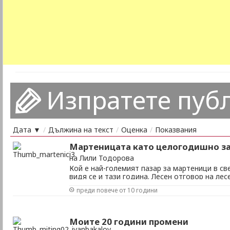
Изпратете пуб
Дата ▼
/
Дължина на текст
/
Оценка
/
Показвания
Мартеницата като целогодишно з
на Лили Тодорова
Кой е най-големият пазар за мартеници в св
видя се и тази година. Лесен отговор на ле
никъде другаде няма толкова много българи
преди повече от 10 години
едновременно да си пожелават здраве и къс
си, децата, близките, приятелите, къщата, кон
Моите 20 години промени