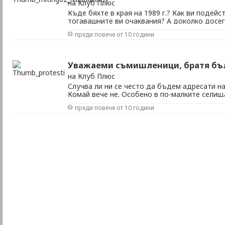
на Клуб Плюс
Къде бяхте в края на 1989 г.? Как ви подейс
тогавашните ви очаквания? А доколко досе
с тях? Участвахте ли или наблюдавахте про
преди повече от 10 години
отстрани, пострадахте ли или спечелихте от
нещо? Кой е най-приятният ви спомен, свързан
Уважаеми съмишленици, братя бъл
на Клуб Плюс
Случва ли ни се често да бъдем адресати 
Комай вече не. Особено в по-малките селищ
и от емиграцията. Гражданският патос в пу
преди повече от 10 години
че ли остана далече назад, в първите годи
преход, а сега стои някак демоде. Най-много 