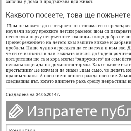
започва у дома и продължава цял живот.
Каквото посеете, това ще пожънете
Щом не можете да се отървете от егоизма си и прехвърля
неудачи върху крехките детски рамене; щом си изкарвате
несполуки върху невръстните главици- нищо добро не ви 
Пренебрежението на детето към вашите викове и забран
проблем. Нищо чудно агресията да се насочи и към вас. Д
че си се издънил в най-важната мисия: да бъдеш родител.
потърпевши ще са и хора извън "задружното" ви семейст
непознаващи ада на домашния тормоз. Как се живее със съ
престъпник? Не искам и да знам! Знам само, че децата не
правим такива. А насилието винаги ражда насилие. Замис
следващия път, когато вдигнете ръка срещу невръстния в
Създадена на 04.06.2014 г.
Изпратете пуб
Коментари