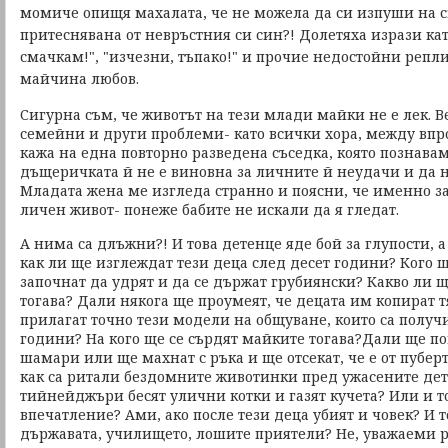
момиче опищя махалата, че не можела да си изпуши на с
притеснявана от невръстния си син?! Долетяха изрази като
смачкам!", "изчезни, тъпако!" и прочие недостойни репл
майчина любов.
Сигурна съм, че животът на тези млади майки не е лек. 
семейни и други проблеми- като всички хора, между впр
кажа на една повторно разведена съседка, която познавам 
дъщеричката й не е виновна за личните й неудачи и да не
Младата жена ме изгледа странно и поясни, че именно 
личен живот- понеже бабите не искали да я гледат.
А нима са длъжни?! И това детенце яде бой за глупости, а в
как ли ще изглеждат тези деца след десет години? Кого щ
започнат да удрят и да се държат грубиянски? Какво ли 
тогава? Дали някога ще проумеят, че децата им копират 
прилагат точно тези модели на общуване, които са получ
години? На кого ще се сърдят майките тогава?Дали ще по
шамари или ще махнат с ръка и ще отсекат, че е от пубер
как са ритали бездомните животинки пред ужасените детс
тийнейджъри бесят улични котки и газят кучета? Или и 
впечатление? Ами, ако после тези деца убият и човек? И 
държавата, училището, лошите приятели? Не, уважаеми 