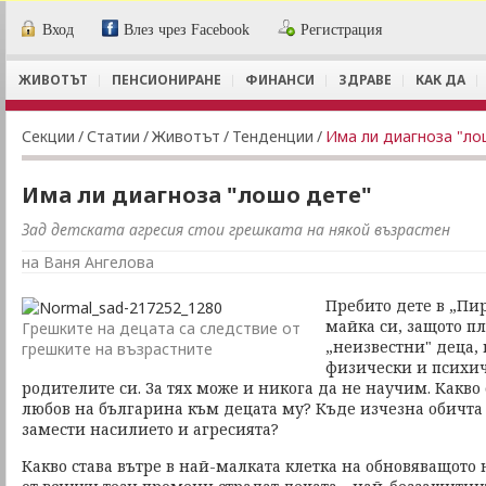
Вход
Влез чрез Facebook
Регистрация
ЖИВОТЪТ
ПЕНСИОНИРАНЕ
ФИНАНСИ
ЗДРАВЕ
КАК ДА
Секции
/
Статии
/
Животът
/
Тенденции
/
Има ли диагноза "ло
Има ли диагноза "лошо дете"
Зад детската агресия стои грешката на някой възрастен
на Ваня Ангелова
Пребито дете в „Пир
майка си, защото пл
Грешките на децата са следствие от
„неизвестни" деца,
грешките на възрастните
физически и психич
родителите си. За тях може и никога да не научим. Какво 
любов на българина към децата му? Къде изчезна обичта 
замести насилието и агресията?
Какво става вътре в най-малката клетка на обновяващото 