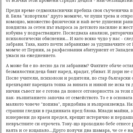
от всички тези промени страдат децата - най-беззащитни
Преди време седмокласнички пребиха своя съученичка п
й. Била "изпортила" друго момиче, че пуши трева и откр
комоцио, множество физически и най-вече душевни рани
повдигна за сетен път въпроса за детското насилие и жест
избуява у подрастващите. Последваха анализи, риторичн
психологически обяснения.... И като всяко чудо у нас - сл
забрави. Така, както почти забравихме за удушвачките от
момче от Перник, за разфасования абитуриент от Западен
ужаси на ежедневието.
А може би е по-лесно да ги забравим? Фактите обаче остав
безмилостни:
деца бият наред, крадат, убиват. И дори не 
После учители, психолози и родители, по стар български 
прехвърлят парещата топка за вината и никой не иска тя д
ничия съвест не е готова да понесе отговорността за тези
пак- възпитанието започва от семейството. То е в основат
малкото човече "попива", придобива и възпроизвежда. 
странни гледки в градинката пред блока. Млади майки, 
изнервени до краен предел, крещят истерично и пердаш
невръстните си отрочета. Току-що проходило бебе отнесе 
калта и се изцапало....Друго получи два шамара, че се е 