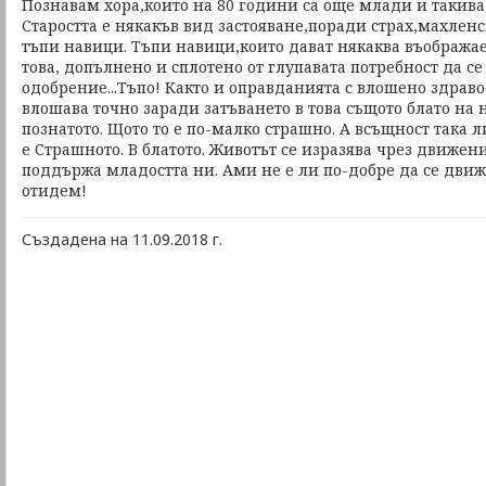
Познавам хора,които на 80 години са още млади и такива,
Старостта е някакъв вид застояване,поради страх,махлен
тъпи навици. Тъпи навици,които дават някаква въображае
това, допълнено и сплотено от глупавата потребност да с
одобрение...Тъпо! Както и оправданията с влошено здравос
влошава точно заради затъването в това същото блато на 
познатото. Щото то е по-малко страшно. А всъщност така л
е Страшното. В блатото. Животът се изразява чрез движе
поддържа младостта ни. Ами не е ли по-добре да се движ
отидем!
Създадена на 11.09.2018 г.