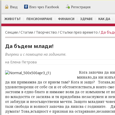
Вход
Влез чрез Facebook
Регистрация
ЖИВОТЪТ
ПЕНСИОНИРАНЕ
ФИНАНСИ
ЗДРАВЕ
КАК ДА
Секции
/
Статии
/
Творчество
/
Стъпки през времето
/
Да бъд
Да бъдем млади!
Въпреки и с помощта на годините.
на Елена Петрова
Кога започва да ни
минало,да ни изпъл
да ни примамва да се крием там? Кога и защо? Тогава,ко
удовлетворени от себе си и от обстоятелствата,в които сме
застоим в едно блато и нямаме воля да се измъкнем от не
по младостта се засилва и тя придобива незаслужен и н
от заблуди и неосъществени мечти. Защото младият човек
тази свобода и волност започва да липсва с годините. Д
думата! Това,всъщност е признак на остаряване,независим