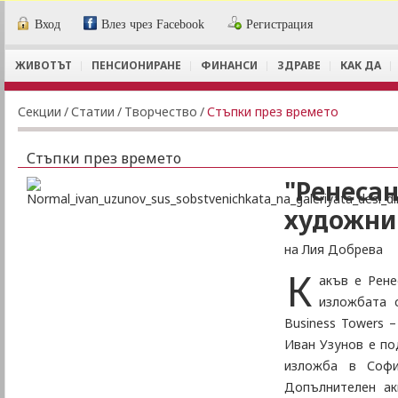
Вход
Влез чрез Facebook
Регистрация
ЖИВОТЪТ
ПЕНСИОНИРАНЕ
ФИНАНСИ
ЗДРАВЕ
КАК ДА
Секции
/
Статии
/
Творчество
/
Стъпки през времето
Стъпки през времето
"Ренесан
художни
на Лия Добрева
К
акъв е Рен
изложбата 
Business Towers 
Иван Узунов е по
изложба в Софи
Допълнителен ак