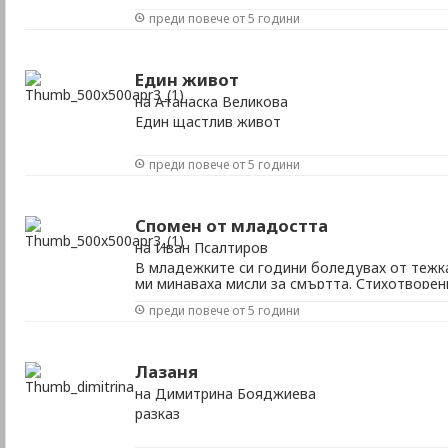
преди повече от 5 години
Един живот
на Атанаска Великова
Един щастлив живот
преди повече от 5 години
Спомен от младостта
на Иван Псалтиров
В младежките си години боледувах от тежка
ми минаваха мисли за смъртта. Стихотворен
ми състояние.
преди повече от 5 години
Лазаня
на Димитрина Бояджиева
разказ