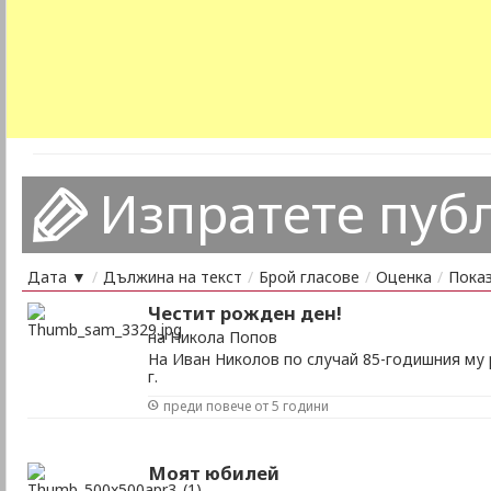
Изпратете пуб
Дата ▼
/
Дължина на текст
/
Брой гласове
/
Оценка
/
Пока
Честит рожден ден!
на Никола Попов
На Иван Николов по случай 85-годишния му 
г.
преди повече от 5 години
Моят юбилей