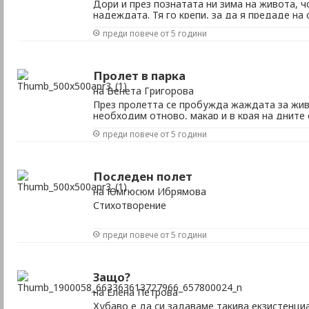
Дори и през познатата ни зима на живота, ч
надеждата. Тя го крепи, за да я предаде на
преди повече от 5 години
Пролет в парка
на Венета Григорова
През пролетта се пробужда жаждата за жив
необходим отново, макар и в края на дните 
преди повече от 5 години
Последен полет
на Юмгюсюм Ибрямова
Стихотворение
преди повече от 5 години
Защо?
на Елена Петрова
Хубаво е да си задаваме такива екзистенци