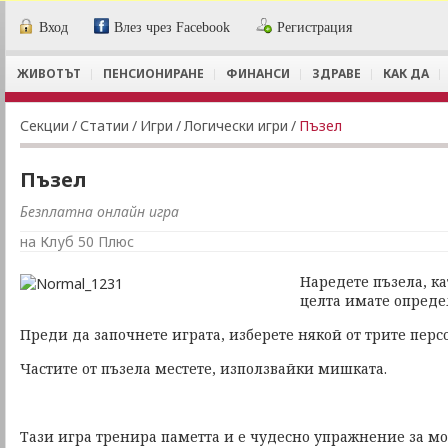
Вход
Влез чрез Facebook
Регистрация
ЖИВОТЪТ
ПЕНСИОНИРАНЕ
ФИНАНСИ
ЗДРАВЕ
КАК ДА
Секции
/
Статии
/
Игри
/
Логически игри
/
Пъзел
Пъзел
Безплатна онлайн игра
на Клуб 50 Плюс
Наредете пъзела, кат
целта имате опреде
Преди да започнете играта, изберете някой от трите перс
Частите от пъзела местете, използвайки мишката.
Тази игра тренира паметта и е чудесно упражнение за мо