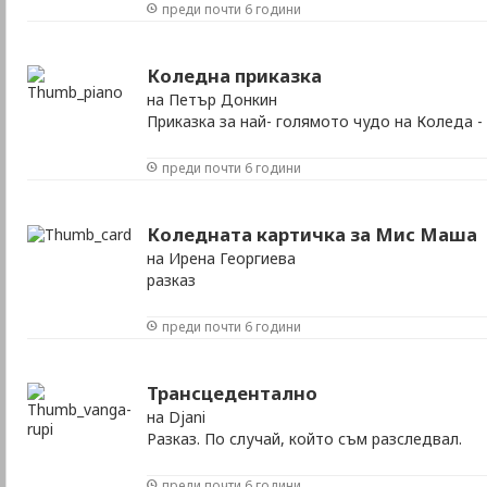
преди почти 6 години
Коледна приказка
на Петър Донкин
Приказка за най- голямото чудо на Коледа 
преди почти 6 години
Коледната картичка за Мис Маша
на Ирена Георгиева
разказ
преди почти 6 години
Трансцедентално
на Djani
Разказ. По случай, който съм разследвал.
преди почти 6 години