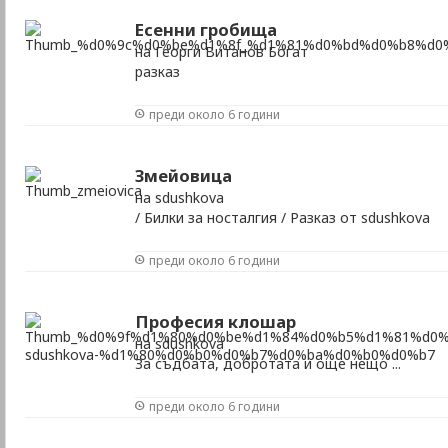
Есенни гробища
на Георги Витанов Богат
разказ
преди около 6 години
Змейовица
на sdushkova
/ Билки за носталгия / Разказ от sdushkova
преди около 6 години
Професия клошар
на sdushkova
За съдбата, добротата и още нещо ...
преди около 6 години