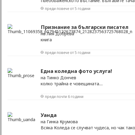
Преображенското въстание. Българите тачат
на небесните природни стихии.
преди повече от 5 години
Признание за български писател
на Лия Добрева
книга
преди повече от 5 години
Една коледна фото услуга!
на Тинко Дончев
колко трайна е човещината....
преди почти 6 години
Уанда
на Гинка Крумова
Всяка Коледа се случват чудеса, но чак таков