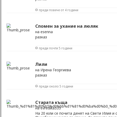
преди повече от 4 години
Спомен за ухание на люляк
на esenna
разказ
преди почти 5 години
Лили
на Ирена Георгиева
разказ
преди около 5 години
Старата къща
на evredika333
На 20 юли се почита денят на Свети Илия и