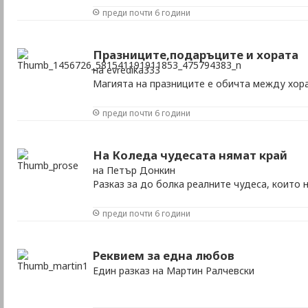
преди почти 6 години
Празниците,подаръците и хората
на evredika333
Магията на празниците е обичта между хора
преди почти 6 години
На Коледа чудесата нямат край
на Петър Донкин
Разказ за до болка реалните чудеса, които 
преди почти 6 години
Реквием за една любов
Един разказ на Мартин Ралчевски