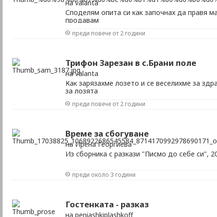
на valanta
Споделям опита си как започнах да правя ма
продавам
преди повече от 2 години
Трифон Зарезан в с.Брани поле
на valanta
Как зарязахме лозето и се веселихме за здр
за лозята
преди повече от 2 години
Време за сбогуване
на Ирена Георгиева
Из сборника с разкази "Писмо до себе си", 20
преди около 3 години
Гостенката - разказ
на peniashkiplashkoff