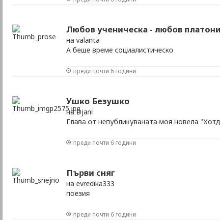
Любов ученическа - любов платон
на valanta
А беше време социалистическо
преди почти 6 години
Ушко Безушко
на Djani
Глава от непубликуваната моя новела "Хотд
преди почти 6 години
Първи сняг
на evredika333
поезия
преди почти 6 години