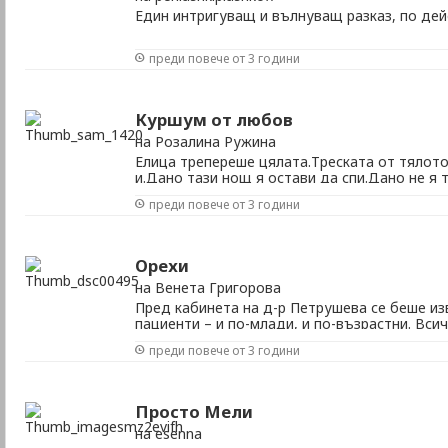
Един интригуващ и вълнуващ разказ, по дей
преди повече от 3 години
Куршум от любов
на Розалина Ружина
Елица трепереше цялата.Треската от тялото
и.Дано тази нощ я остави да спи.Дано не я
изключи телефона,защото знаеше от опит,ч
преди повече от 3 години
помогне,а само да стане още по-лошо.Въпре
едва ли имаше накъде...Знаеше.Опитваше се д
Орехи
на Венета Григорова
Пред кабинета на д-р Петрушева се беше из
пациенти – и по-млади, и по-възрастни. Вси
реда си, защото знаеха, че така или иначе 
преди повече от 3 години
докторката – тя си беше такава – внимателн
добър кардиолог – един от най-добрите. Зато
Просто Мели
на esenna