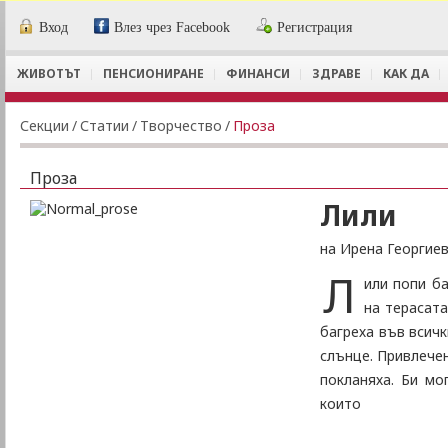
Вход
Влез чрез Facebook
Регистрация
ЖИВОТЪТ
ПЕНСИОНИРАНЕ
ФИНАНСИ
ЗДРАВЕ
КАК ДА
Секции
/
Статии
/
Творчество
/
Проза
Проза
Лили
на Ирена Георгие
Л
или попи ба
на терасата
багреха във всич
слънце. Привлечен
покланяха. Би мо
които