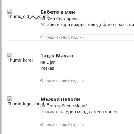
Бабето в мен
на Миа Сердарева
"Старите хора виждат най-добре от разстоя
преди около 6 години
Тадж Махал
на Djani
Разказ
преди около 6 години
Мъжки неволи
на Георти Янев /Мери/
Изповед на един млад семеен човек
преди около 6 години