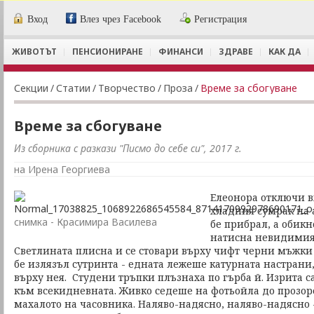
Вход
Влез чрез Facebook
Регистрация
ЖИВОТЪТ
ПЕНСИОНИРАНЕ
ФИНАНСИ
ЗДРАВЕ
КАК ДА
Секции
/
Статии
/
Творчество
/
Проза
/
Време за сбогуване
Време за сбогуване
Из сборника с разкази "Писмо до себе си", 2017 г.
на Ирена Георгиева
Елеонора отключи в
хладния сумрак на а
снимка - Красимира Василева
бе прибрал, a обикн
натисна невидимия
Светлината плисна и се стовари върху чифт черни мъжки о
бе излязъл сутринта - едната лежеше катурната настрани,
върху нея. Студени тръпки плъзнаха по гърба й. Изрита с
към всекидневната. Живко седеше на фотьойла до прозоре
махалото на часовника. Наляво-надясно, наляво-надясно -