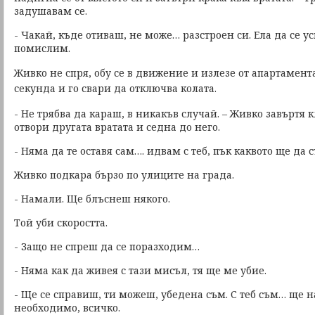
задушавам се.
- Чакай, къде отиваш, не може… разстроен си. Ела да се у
помислим.
Живко не спря, обу се в движение и излезе от апартамента
секунда и го свари да отключва колата.
- Не трябва да караш, в никакъв случай. – Живко завъртя 
отвори другата вратата и седна до него.
- Няма да те оставя сам…. идвам с теб, пък каквото ще да ст
Живко подкара бързо по улиците на града.
- Намали. Ще блъснеш някого.
Той уби скоростта.
- Защо не спреш да се поразходим…
- Няма как да живея с тази мисъл, тя ще ме убие.
- Ще се справиш, ти можеш, убедена съм. С теб съм… ще 
необходимо, всичко.