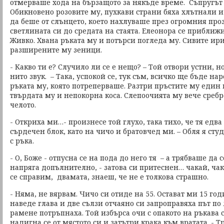
отмерваше хода на бързащото за някъде време. Съпругът й
Обикновено розовите му, пухкави страни бяха хлътнали
да беше от слънцето, което нахлуваше през огромния про
светлината си до средата на стаята. Елеонора се прибли
Живко. Хвана ръката му и потърси погледа му. Сивите ир
разширените му зеници.
- Какво ти е? Случило ли се е нещо? – Той отвори устни, н
нито звук. – Така, успокой се, тук съм, всичко ще бъде на
ръката му, която потреперваше. Разтри пръстите му един
твърдата му и непокорна коса. Слепоочията му вече сребр
челото.
- Откриха ми…- произнесе той глухо, така тихо, че тя едва 
сърдечен блок, като на чичо и братовчед ми. – Обля я студ
с ръка.
- О, Боже - отпусна се на пода до него тя – а трябваше да с
напряга допълнително, - затова си притеснен… чакай, чака
се справим, двамата, знаеш, че не е толкова страшно.
- Няма, не вярвам. Чичо си отиде на 55. Остават ми 15 го
наведе глава и две сълзи отчаяно си запроправяха път по
рамене потръпнаха. Той избърса очи с опакото на ръкава с
надигна се от мястото си и затътри крака към вратата. - Т