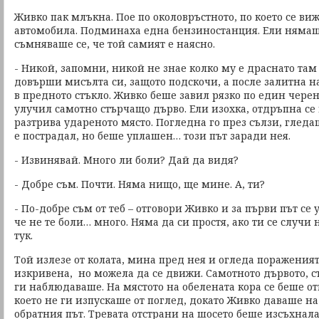
Живко пак млъкна. Пое по околовръстното, по което се ви
автомобила. Подминаха една бензиностанция. Ели нямаш
съмняваше се, че той самият е наясно.
- Никой, запомни, никой не знае колко му е драснато там го
довърши мисълта си, защото подскочи, а после залитна н
в предното стъкло. Живко беше завил рязко по един черен
улучил самотно стърчащо дърво. Ели изохка, отдръпна се
разтрива удареното място. Погледна го през сълзи, гледа
е пострадал, но беше уплашен… този път заради нея.
- Извинявай. Много ли боли? Дай да видя?
- Добре съм. Почти. Няма нищо, ще мине. А, ти?
- По-добре съм от теб – отговори Живко и за първи път се 
че не те боли… много. Няма да си простя, ако ти се случи
тук.
Той излезе от колата, мина пред нея и огледа поражения
изкривена, но можела да се движи. Самотното дървото, с
ги наблюдаваше. На мястото на обелената кора се беше от
което не ги изпускаше от поглед, докато Живко даваше н
обратния път. Тревата отстрани на шосето беше изсъхнала