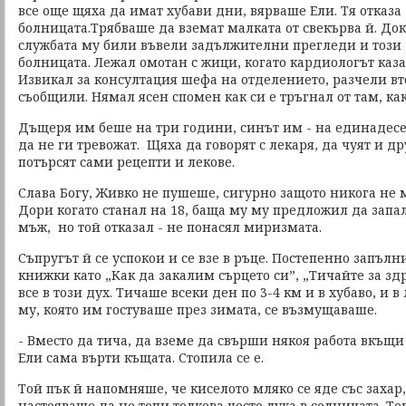
все още щяха да имат хубави дни, вярваше Ели. Тя отказа
болницата.Трябваше да вземат малката от свекърва й. Дока
службата му били въвели задължителни прегледи и този 
болницата. Лежал омотан с жици, когато кардиологът каза
Извикал за консултация шефа на отделението, разчели в
съобщили. Нямал ясен спомен как си е тръгнал от там, ка
Дъщеря им беше на три години, синът им - на единадесет
да не ги тревожат. Щяха да говорят с лекаря, да чуят и д
потърсят сами рецепти и лекове.
Слава Богу, Живко не пушеше, сигурно защото никога не м
Дори когато станал на 18, баща му му предложил да запал
мъж, но той отказал - не понасял миризмата.
Съпругът й се успокои и се взе в ръце. Постепенно запълн
книжки като „Как да закалим сърцето си”, „Тичайте за здр
все в този дух. Тичаше всеки ден по 3-4 км и в хубаво, и 
му, която им гостуваше през зимата, се възмущаваше.
- Вместо да тича, да вземе да свърши някоя работа вкъщи 
Ели сама върти къщата. Стопила се е.
Той пък й напомняше, че киселото мляко се яде със захар,
настояваше да не топи толкова често лука в солницата. То