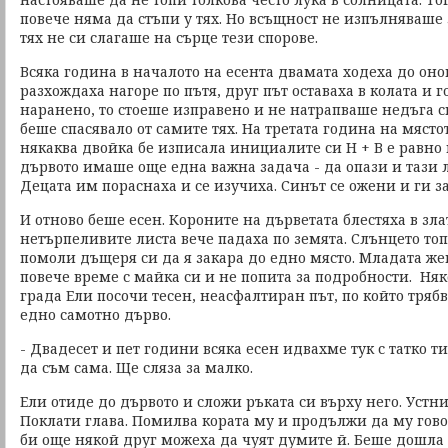
повече няма да стъпи у тях. Но всъщност не изпълняваше 
тях не си слагаше на сърце тези спорове.
Всяка година в началото на есента двамата ходеха до оно
разхождаха нагоре по пътя, друг път оставаха в колата и г
наранено, то стоеше изправено и не натрапваше недъга си
беше спасявало от самите тях. На третата година на място
някаква двойка бе изписала инициалите си Н + В е равно 
дървото имаше още една важна задача - да опази и тази 
Децата им пораснаха и се изучиха. Синът се ожени и ги за
И отново беше есен. Короните на дърветата блестяха в зл
нетърпеливите листа вече падаха по земята. Слънцето то
помоли дъщеря си да я закара до едно място. Младата ж
повече време с майка си и не попита за подробности. Ня
града Ели посочи тесен, неасфалтиран път, по който трябв
едно самотно дърво.
- Двадесет и пет години всяка есен идвахме тук с татко ти
да съм сама. Ще сляза за малко.
Ели отиде до дървото и сложи ръката си върху него. Устн
Поклати глава. Помилва кората му и продължи да му гов
би още някой друг можеха да чуят думите й. Беше дошла д