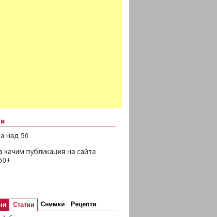
ни
а над 50
а качим публикация на сайта
50+
Снимки
Рецепти
ни
Статии