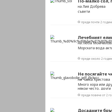
По-малко сол, 
на Лия Добрева
съвети
преди почти 2 годин
Лечебният ели
на Люба Момчилов
Морската вода акт
преди около 2 годи
Не посягайте 
на Чайка Христова
Много хора или др
някои често, други
коленете. Или прок
преди повече от 2 г
знае, че няма „без
са по-малкото зло. 
Досадните бръ