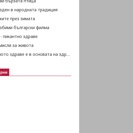
ай-бързата птица
вден в народната традиция
жите през зимата
любими български филма
- пикантно здраве
мисли за живота
Психичното здраве е в основата на здравето изобщо
ярни