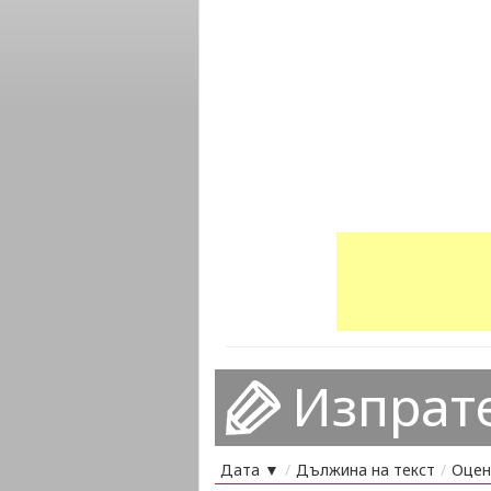
Изпрат
Дата ▼
/
Дължина на текст
/
Оцен