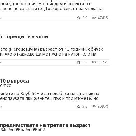
чни удоволствия. Но пък други аспекти от
 вече не са същите. Доскоро сексът за мъжа на
та на футбол – сръчни пасове, виртуозни
и
0.0
47415
 попадения. Днес обаче енергичното физическо ...
от горещите вълни
ката (и егоистична) възраст от 13 години, обичах
и. Ако откажеше да ме пусне на купон, или на
ах безсърдечно новооткрития си коз. „Ти май
и
0.0
55251
ската и ставаш заядлива.“ След това със
 я наблюдавах как загрижено се изследва в ...
10 въпроса
в
ниците на Клуб 50+ е за неизбежния спътник на
енопаузата при жените... пък и при мъжете, но
личен въпрос. И сигурно още много пъти ще става
ни
5.0
89958
 гледни точки помагат да опознаем проблема от
али? При много жени менопаузата ...
предимствата на третата възраст