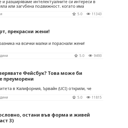
 и разширяваме интелектуалните си интереси в
яла или загубена подвижност, когато има
 средства за посещения на театри, кина, танцови
ни
5.0
11343
придобиване на нови знания?
рт, прекрасни жени!
разника на всички малки и пораснали жени!
одини
5.0
9493
верявате Фейсбук? Това може би
те преуморени
итета в Калифорния, Ървайн (UCI) открили, че
ав сън води до повишаване на онлайн активноста
одини
5.0
11815
ословно, остани във форма и живей
аст 3)