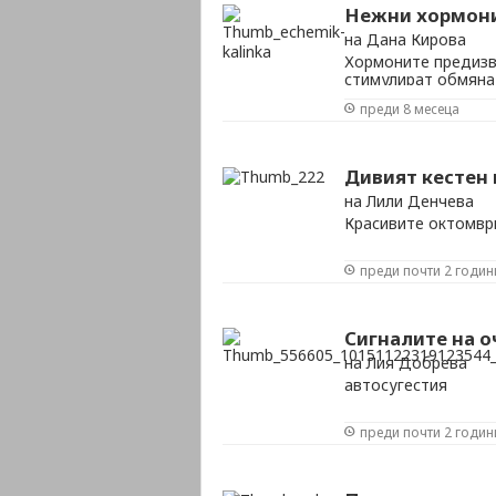
Нежни хормони
на Дана Кирова
Хормоните предизви
стимулират обмяна
състояние. От тях 
преди 8 месеца
съня ни и това, да
жените преминават 
Дивият кестен 
на Лили Денчева
Красивите октомвр
преди почти 2 годин
Сигналите на о
на Лия Добрева
автосугестия
преди почти 2 годин