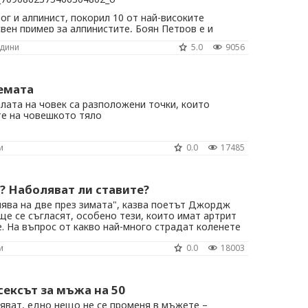
ог и алпинист, покорил 10 от най-високите
свен пример за алпинистите, Боян Петров е и
яди хора.
одини
5.0
9056
емата
лата на човек са разположени точки, които
те на човешкото тяло
и
0.0
17485
а? Наболяват ли ставите?
нява на две през зимата", казва поетът Джордж
е се съгласят, особено тези, които имат артрит
е. На въпрос от какво най-много страдат коленете
на сто от хората над 50 в този сезон сочат студа.
и
0.0
18003
е основната причина за ...
сексът за мъжа на 50
яват, едно нещо не се променя в мъжете –