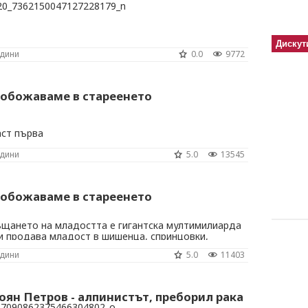
Дискут
одини
0.0
9772
 обожаваме в стареенето
ст първа
одини
5.0
13545
 обожаваме в стареенето
щането на младостта е гигантска мултимилиарда
и продава младост в шишенца, спринцовки,
 не още.
одини
5.0
11403
оян Петров - алпинистът, преборил рака