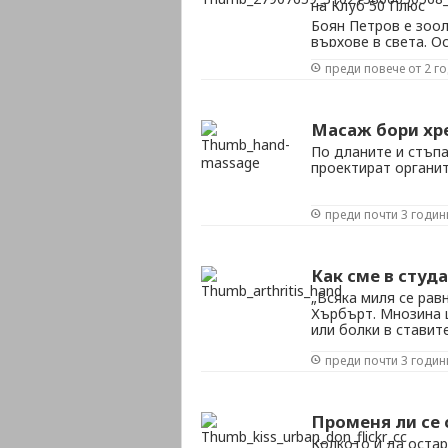
на Клуб 50 Плюс
Боян Петров е зоол
върхове в света. О
вдъхновение за хил
преди повече от 2 г
Масаж бори хр
По дланите и стъпа
проектират органи
преди почти 3 годин
Как сме в студ
„Всяка миля се рав
Хърбърт. Мнозина щ
или болки в ставит
и глезените им, 42 
преди почти 3 годин
Но може ли това да 
Променя ли се 
Колкото и да остар