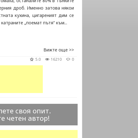
томаха, останалите 80% в тънките
черния дроб. Именно затова някои
тната кухина, цигареният дим се
катраните „поемат пътя“ към...
Вижте още >>
5.0
16210
0
ете своя опит.
е четен автор!