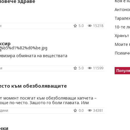
повече здраве
Коя е н
Антоно
Тарале
и
5.0
15218
10-те 
Хрянът 
ксир
Моите 
а
ивизира обмяната на веществата
ни
5.0
11599
Попул
често към обезболяващите
уг момент посягат към обезболяващи хапчета –
 още по-често. Защото го боли главата. Или
летото рамо не му дава мира. Посяга, макар да
одини
0.0
34381
обидно" хапче. Но с убеждението, че аналгетиците
Така ли е наистина? Нестероидните ...
чки