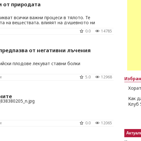
 от природата
кват всички важни процеси в тялото. Те
та на веществата, влияят на душевното ни
зависи здравината на нашите кости, качеството на
0.0
14785
ли ще изглеждаме по-дълго млади. С тяхна помощ
по-леко менопаузата. Фитоестрогените ...
предпазва от негативни лъчения
ийски плодове лекуват ставни болки
и
5.0
12968
Избра
Хорат
чите
Как д
Клуб 
и
0.0
12065
Актуал