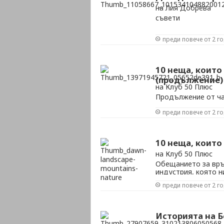
на Лия Добрева
съвети
преди повече от 2 г
10 неща, които
(продължение)
на Клуб 50 Плюс
Продължение от ча
преди повече от 2 г
10 неща, които
на Клуб 50 Плюс
Обещанието за връ
индустрия, която н
флакони и какво ли
преди повече от 2 г
Историята на Б