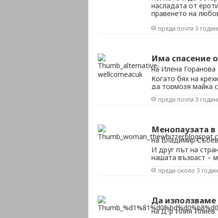
насладата от ероти
правенето на любов
50 е бил като игра
преди почти 3 годин
изпълнения и точни
Има спасение 
на Илена Горанова
Когато бях на крех
да тормозя майка с
екскурзия, използв
преди почти 3 годин
навлизаш в критиче
садистична наслада
Менопаузата в 
на Владимир Събе
И друг път на стра
нашата възраст – м
това е все пак раз
преди около 3 годи
дума – различните
различни страни, н
Да използваме 
на Д-р Илия Илиев