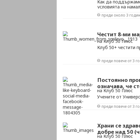
Как да поддържаме
условията на намал
недостиг на сили и
преди около 3 годи
зали и курсове за 
Честит 8-ми ма
на Клуб 50 Плюс
Клуб 50+ честити п
преди повече от 3 г
Постоянно про
означава, че с
на Клуб 50 Плюс
Учените от Универс
лишавенето от здр
преди повече от 3 г
Храни се здрав
добре над 50 (ч
на Клуб 50 Плюс