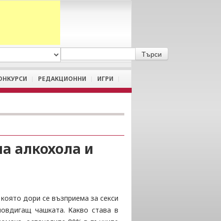
A
/
a
ОНКУРСИ
РЕДАКЦИОННИ
ИГРИ
а алкохола и
 която дори се възприема за секси
повдигащ чашката. Какво става в