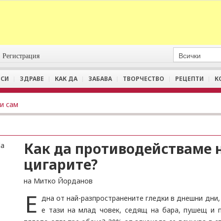
Регистрация
СИ
ЗДРАВЕ
КАК ДА
ЗАБАВА
ТВОРЧЕСТВО
РЕЦЕПТИ
К
и сам
Как да противодействаме н
цигарите?
на Митко Йорданов
Е
дна от най-разпространените гледки в днешни дни,
е тази на млад човек, седящ на бара, пушещ и 