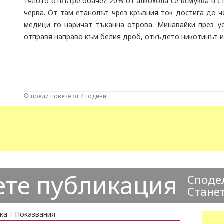
тялото отвътре обаче? 20% от алкохола се всмуква в с
черва. От там етанолът чрез кръвния ток достига до 
медици го наричат тъканна отрова. Минавайки през ус
отправя направо към белия дроб, откъдето никотинът и 
преди повече от 4 години
ете публикация
Сподел
Станет
ка
/
Показвания