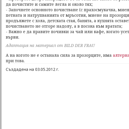
да почистите и самите легла и около тях;
- Започнете основното почистване (с прахосмукачка, миен
петната и натрупванията от мръсотия, миене на прозорцит
продължете с хола, детската стая, банята, а кухнята оставе
почистването не отгоре надолу, а в посока към вратата;
- Важно е да правите почивки за чай или кафе, когато усет
върви.
Адаптация на материал от BILD DER FRAU
А на когото не е останала сила за прозорците, има
алтерн
при това.
Създадена на 03.05.2012 г.