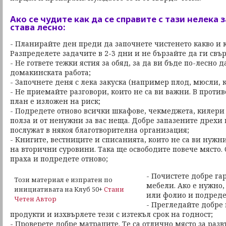
Ако се чудите как да се справите с тази нелека 
става лесно:
- Планирайте ден преди да започнете чистенето какво и 
Разпределете задачите в 2-3 дни и не бързайте да ги свъ
- Не гответе тежки ястия за обяд, за да ви бъде по-лесно д
домакинската работа;
- Започнете деня с лека закуска (например плод, мюсли, 
- Не приемайте разговори, които не са ви важни. В проти
план е изложен на риск;
- Подредете отново всички шкафове, чекмеджета, килери и
полза и от ненужни за вас неща. Добре запазените дрехи
послужат в някоя благотворителна организация;
- Книгите, вестниците и списанията, които не са ви нужн
на вторични суровини. Така ще освободите повече място. 
праха и подредете отново;
- Почистете добре га
Този материал е изпратен по
мебели. Ако е нужно,
инициативата на Клуб 50+
Стани
или фолио и подреде
Четен Автор
- Прегледайте добре
продукти и изхвърлете тези с изтекъл срок на годност;
- Проверете добре матраците. Те са отлично място за раз