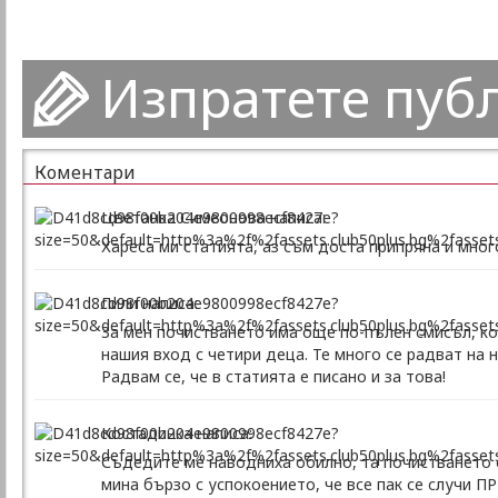
Изпратете пуб
Коментари
Цветанка Симеонова написа:
Хареса ми статията, аз съм доста припряна и мног
Лили написа:
За мен почистването има още по-пълен смисъл, ко
нашия вход с четири деца. Те много се радват на
Радвам се, че в статията е писано и за това!
Костадинка написа:
Съдедите ме наводниха обилно, та почистването с
мина бързо с успокоението, че все пак се случи ПР