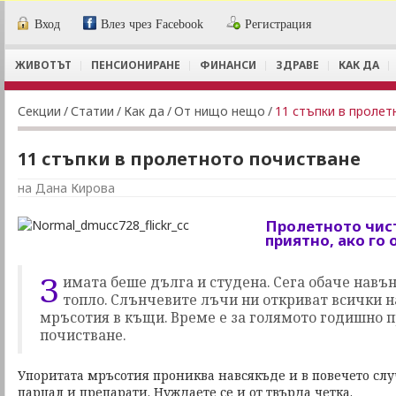
Вход
Влез чрез Facebook
Регистрация
ЖИВОТЪТ
ПЕНСИОНИРАНЕ
ФИНАНСИ
ЗДРАВЕ
КАК ДА
Секции
/
Статии
/
Как да
/
От нищо нещо
/
11 стъпки в пролет
11 стъпки в пролетното почистване
на Дана Кирова
Пролетното чис
приятно, ако го
З
имата беше дълга и студена. Сега обаче навън 
топло. Слънчевите лъчи ни откриват всички 
мръсотия в къщи. Време е за голямото годишно 
почистване.
Упоритата мръсотия прониква навсякъде и в повечето слу
парцал и препарати. Нуждаете се и от твърда четка.