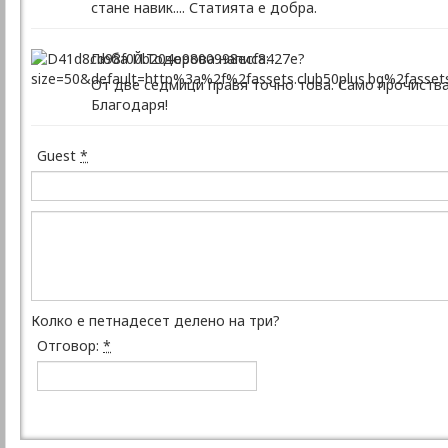
стане навик.... Статията е добра.
Люба Й.Тодорова написа:
От две седмици правя точно това. Само прочистван
Благодаря!
Guest
*
Колко е петнадесет делено на три?
Отговор:
*