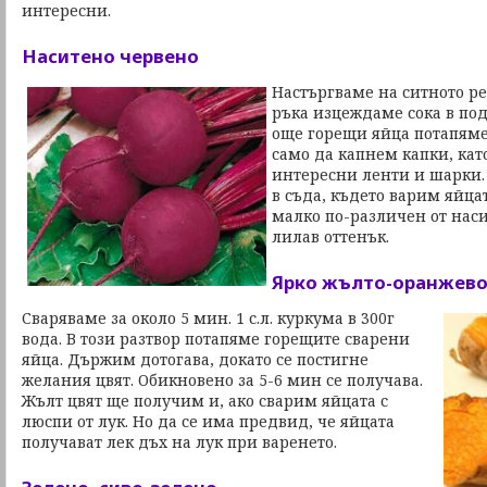
интересни.
Наситено червено
Настъргваме на ситното ре
ръка изцеждаме сока в по
още горещи яйца потапяме
само да капнем капки, като
интересни ленти и шарки.
в съда, където варим яйца
малко по-различен от наси
лилав оттенък.
Ярко жълто-оранжев
Сваряваме за около 5 мин. 1 с.л. куркума в 300г
вода. В този разтвор потапяме горещите сварени
яйца. Държим дотогава, докато се постигне
желания цвят. Обикновено за 5-6 мин се получава.
Жълт цвят ще получим и, ако сварим яйцата с
люспи от лук. Но да се има предвид, че яйцата
получават лек дъх на лук при варенето.