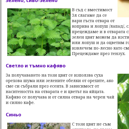
Зелено, сиво-зелено
В съд с вместимост
3л слагаме да се
вари гъста отвара от
коприва и лопуш /лапад/, 
прецеждаме и в отварата с
зелен цвят можем да изсти
или лопуш и да оцветим г
извлечем по-лесно като см
Прецеждаме през тензух.
Светло и тъмно кафяво
За получаването на този цвят се използва суха
орехова шума или зелените обелки от орехите, ако
сме си събрали през есента. В зависимост от
наситеността на отварата е и цветът на яйцата.
Кафяво се получава и от силна отвара на черен чай
и силно кафе.
Синьо
С този цвят не съм