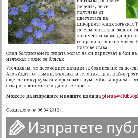
опитвала, но имам
рецепта, че се
получава от
цветчетата на
цикорията /синя жлъчка/. 
не съм опитвала, защото т
количества може да причи
се прави от опитен човек.
платове става.
След боядисването яйцата могат да си изрисуват в бои на 
излъскат с олио за блясък.
Уточнявам, че посочените начини за боядисване са по-сп
Ако яйцата са тъмни, жълтият и зеленият цвят най-вероят
още, че от куркумата и ореховата шума яйцата приемат д
отвари, което може и да не се хареса.
Можете да изпращате и вашите идеи на
pisma@club50p
Създадена на 06.04.2012 г.
Изпратете пуб