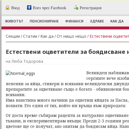
Вход
Влез чрез Facebook
Регистрация
ЖИВОТЪТ
ПЕНСИОНИРАНЕ
ФИНАНСИ
ЗДРАВЕ
КАК ДА
Секции
/
Статии
/
Как да
/
От нищо нещо
/
Естествени оцветит
Естествени оцветители за боядисване 
на Люба Тодорова
Великден наближав
сергиите вече изоби
лепенки за яйца, стикери и всякакви великденски джунд
препаратите за оцветяване също е богато - обикновени бо
всякакви.
Има наистина много начини да оцветиш яйцата за Пасха
похвати. Ето един от тях, който ни връща към природата:
От доста време събирам рацепти за натурално оцветяван
тъкани, и експериментирам вкъщи. Преди 2-3 години ре
цветове ще се получат, ако опитам да боядисам яйца. Наи