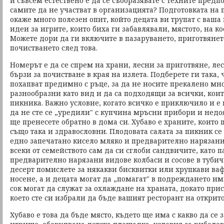
и съвсем естествено е да се съобразявате с техните предп
самите да не участват в организацията? Подготовката на
окаже много полезен опит, който децата ви трупат с ваша
идеи за игрите, които биха ги забавлявали, мястото, на к
Можете дори да ги включите в пазаруването, приготвянето
почистването след това.
Номерът е да се спрем на храни, лесни за приготвяне, ле
бързи за почистване в края на излета. Подберете ги така, 
похапват предимно с ръце, за да не носите прекалено мн
разнообразни като вид и да са подходящи за всички, коит
пикника. Важно условие, когато всичко е приключило и е 
да не сте се „уредили" с купчина мръсни прибори и недо
ще пренесете обратно в дома си. Хубаво е храните, които 
също така и здравословни. Плодовата салата за пикник се
едно запечатано кисело мляко и предварително нарязани
всеки от семейството сам да си сглоби сандвичите, като 
предварително нарязани видове колбаси и сосове в тубич
десерт помислете за някакви бисквитки или хрупкави ваф
носене, а и децата могат да „помагат" в подреждането им
сок могат да служат за охлаждане на храната, докато прис
което сте си избрали да бъде вашият ресторант на открито
Хубаво е това да бъде място, където ще има с какво да се 