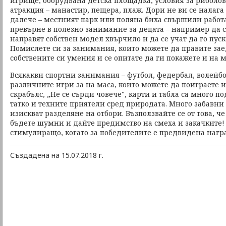
игрище, оборудвана детска площадка, условия за риболо
атракция – манастир, пещера, плаж. Дори не ви се налага
далече – местният парк или поляна биха свършили работ
превърне в полезно занимание за децата – например да с
направят собствен модел хвърчило и да се учат да го пуск
Помислете си за занимания, които можете да правите зае
собствените си умения и се опитате да ги покажете и на 
Всякакви спортни занимания – футбол, федербал, волейбо
различните игри за на маса, които можете да поиграете 
скрабълс, „Не се сърди човече", карти и табла са много п
татко и техните приятели сред природата. Много забавни 
изискват разделяне на отбори. Възползвайте се от това, ч
бъдете шумни и дайте предимство на смеха и закачките!
стимулиращо, когато за победителите е предвидена нагр
Създадена на 15.07.2018 г.