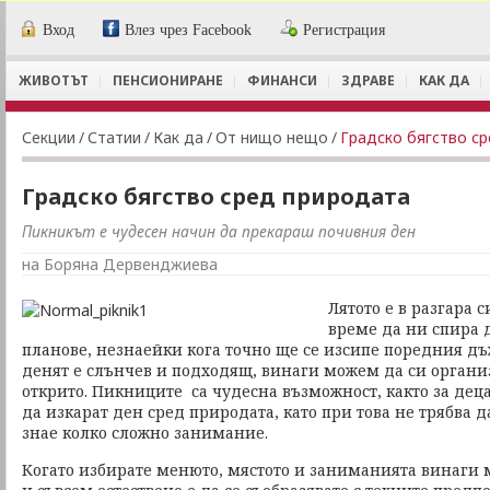
Вход
Влез чрез Facebook
Регистрация
ЖИВОТЪТ
ПЕНСИОНИРАНЕ
ФИНАНСИ
ЗДРАВЕ
КАК ДА
Секции
/
Статии
/
Как да
/
От нищо нещо
/
Градско бягство с
Градско бягство сред природата
Пикникът е чудесен начин да прекараш почивния ден
на Боряна Дервенджиева
Лятото е в разгара 
време да ни спира 
планове, незнаейки кога точно ще се изсипе поредния дъж
денят е слънчев и подходящ, винаги можем да си орган
открито. Пикниците са чудесна възможност, както за децат
да изкарат ден сред природата, като при това не трябва д
знае колко сложно занимание.
Когато избирате менюто, мястото и заниманията винаги 