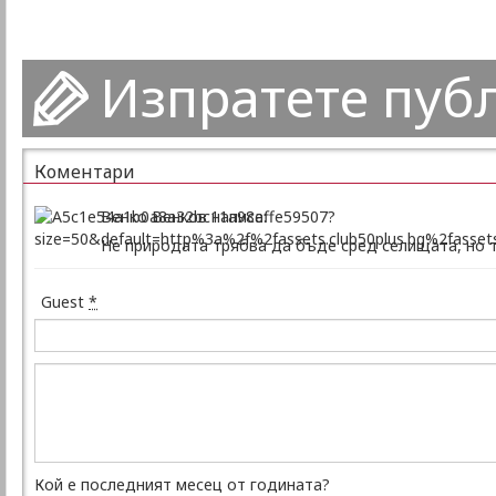
Изпратете пуб
Коментари
Венко Венков написа:
Не природата трябва да бъде сред селищата, но те
Guest
*
Кой е последният месец от годината?