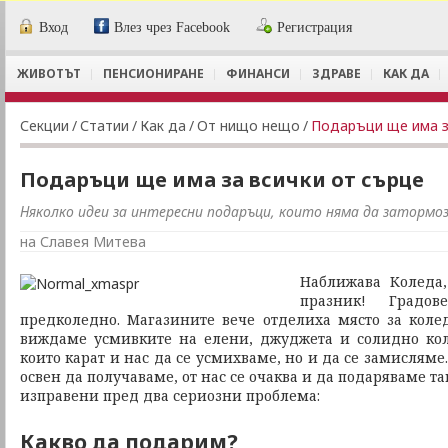
Вход
Влез чрез Facebook
Регистрация
ЖИВОТЪТ
ПЕНСИОНИРАНЕ
ФИНАНСИ
ЗДРАВЕ
КАК ДА
Секции
/
Статии
/
Как да
/
От нищо нещо
/
Подаръци ще има з
Подаръци ще има за всички от сърце
Няколко идеи за интересни подаръци, които няма да заторм
на Славея Митева
Наближава Коледа
празник! Градов
предколедно. Магазините вече отделиха място за колед
виждаме усмивките на елени, джуджета и солидно кол
които карат и нас да се усмихваме, но и да се замисляме
освен да получаваме, от нас се очаква и да подаряваме так
изправени пред два сериозни проблема:
Какво да подарим?