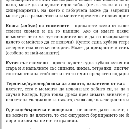
пано, може да си купите едно табло (не са скъпи и се 
хипермаркети), на което с габърчета може да закрепи
могат да се разместват и заменят с времето от новия при
Книга (албум) на спомените
– приканете всеки от ваше
семеен спомен и да го напише. Ако си имате изяве
помолете него да чуе историите ви и да ги възпроизвед
цялото семейство да се включи). Купете една хубава тетр
съберете там всички истории. Може да прикрпите и сним
(особено от най-малките).
Кутия със спомени
– просто купете една хубава кутия и
стара и я напълнете със снимки, писма, тетрадки, листчет
сантиментална стойност и ето ти един прекрасен подарък
Терлички/пуловер/шапка за зимата, изплетени от вас
–
плетете, сега е момента да използвате хобито си, за да 
случай Коледа. Една топла дреха през зимата винаги е д
изплетена специално за някого, става още по-специална 
Одеалце/кърпичка с инициали
– не знаем дали знаете, 
не можете да плетете, то със сигурност бордирането не б
дори никога да не сте го правили.