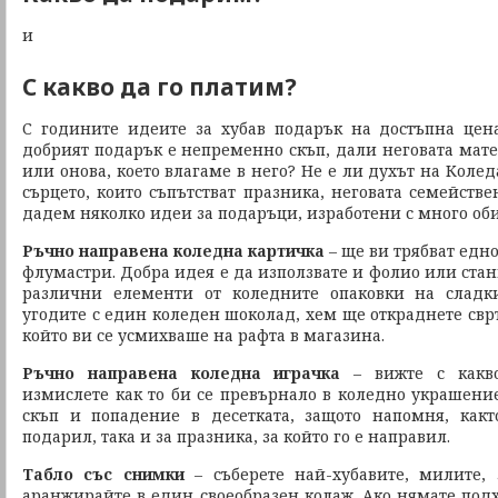
и
С какво да го платим?
С годините идеите за хубав подарък на достъпна цен
добрият подарък е непременно скъп, дали неговата мате
или онова, което влагаме в него? Не е ли духът на Колед
сърцето, които съпътстват празника, неговата семействе
дадем няколко идеи за подаръци, изработени с много оби
Ръчно направена коледна картичка
– ще ви трябват едно
флумастри. Добра идея е да използвате и фолио или стан
различни елементи от коледните опаковки на сладк
угодите с един коледен шоколад, хем ще откраднете свр
който ви се усмихваше на рафта в магазина.
Ръчно направена коледна играчка
– вижте с какво
измислете как то би се превърнало в коледно украшение
скъп и попадение в десетката, защото напомня, какт
подарил, така и за празника, за който го е направил.
Табло със снимки
– съберете най-хубавите, милите,
аранжирайте в един своеобразен колаж. Ако нямате под