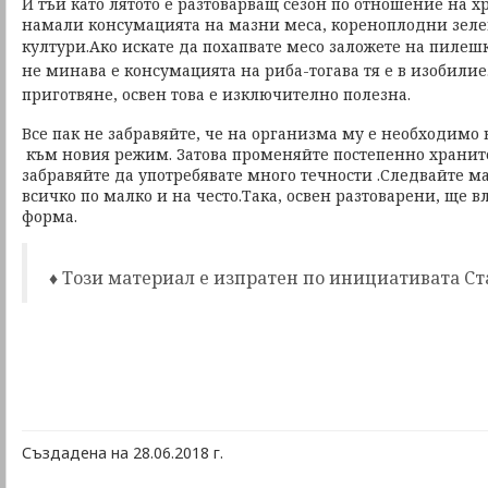
И тъй като лятото е разтоварващ сезон по отношение на хр
намали консумацията на мазни меса, кореноплодни зеле
култури.Ако искате да похапвате месо заложете на пилешк
не минава е консумацията на риба-тогава тя е в изобилие.
приготвяне, освен това е изключително полезна.
Все пак не забравяйте, че на организма му е необходимо в
към новия режим. Затова променяйте постепенно хранит
забравяйте да употребявате много течности .Следвайте м
всичко по малко и на често.Така, освен разтоварени, ще в
форма.
♦ Този материал е изпратен по инициативата Ст
Създадена на 28.06.2018 г.