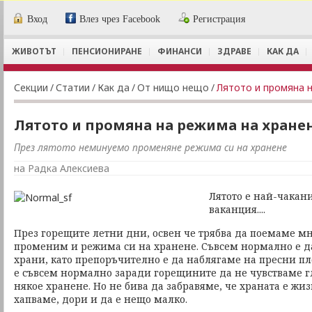
Вход
Влез чрез Facebook
Регистрация
ЖИВОТЪТ
ПЕНСИОНИРАНЕ
ФИНАНСИ
ЗДРАВЕ
КАК ДА
Секции
/
Статии
/
Как да
/
От нищо нещо
/
Лятото и промяна 
Лятото и промяна на режима на хране
През лятото неминуемо променяне режима си на хранене
на Радка Алексиева
Лятото е най-чакани
ваканция....
През горещите летни дни, освен че трябва да поемаме мн
променим и режима си на хранене. Съвсем нормално е д
храни, като препоръчително е да наблягаме на пресни п
е съвсем нормално заради горещините да не чувстваме г
някое хранене. Но не бива да забравяме, че храната е жи
хапваме, дори и да е нещо малко.