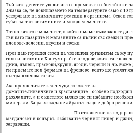
Тъй като денят се увеличава се променят и обичайните ча
.Оказва се, че повишаването на температурите само с 10 г
ускоряване на химичните реакции в организма. Освен това
губят част от витамините и микроелементите.
Точно лятото е моментът, в който имаме възможност да с
тъй като пазарите и магазините са пълни със свежи и пр
плодове-полезни, вкусни и свежи.
През най-горещия сезон на човешкия организъм са му 
соли и витамини.Консумирайте плодове,които са с повеч
диня, пъпеш, праскови,круши, ягоди, череши и др. Може 
ги приемате под формата на фрешове, които ще утолят ж
пъстра плодова салата.
Ако предпочитате зеленчуци,заложете на
доматите,тиквичките и краставиците - особено подходящ 
разхладите, а и с киселото мляко ще си набавите необхо
минерали. За разхлаждане айранът също е добро решени
По отношение на подправ
магданозът и копърът. Избягвайте черният пипер и джи
загряващи.