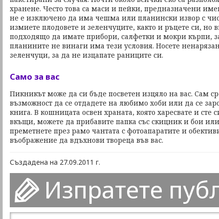
хранене. Често това са маси и пейки, предназначени име
не е изключено да има чешма или планински извор с чис
измиете плодовете и зеленчуците, както и ръцете си, но 
подходящо да имате прибори, салфетки и мокри кърпи, з
планините не винаги има тези условия. Носете ненаряза
зеленчуци, за да не изцапате раниците си.
Само за вас
Пикникът може да си бъде посветен изцяло на вас. Сам с
възможност да се отдадете на любимо хоби или да се заро
книга. В кошницата освен храната, която харесвате и сте
вкъщи, можете да прибавите папка със скицник и бои или
преметнете през рамо чантата с фотоапаратите и обектив
въображение да вдъхнови твореца във вас.
Създадена на 27.09.2011 г.
Изпратете пуб