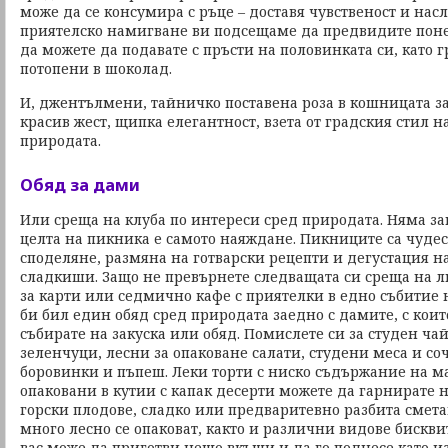
може да се консумира с ръце – доставя чувственост и насл
приятелско намигване ви подсещаме да предвидите поне
да можете да подавате с пръсти на половинката си, като г
потопени в шоколад.
И, джентълмени, тайничко поставена роза в кошницата з
красив жест, щипка елегантност, взета от градския стил 
природата.
Обяд за дами
Или среща на клуба по интереси сред природата. Няма за
целта на пикника е самото наяждане. Пикниците са чудес
споделяне, размяна на готварски рецепти и дегустация 
сладкиши. Защо не превърнете следващата си среща на л
за карти или седмично кафе с приятелки в едно събитие 
би бил един обяд сред природата заедно с дамите, с коит
събирате на закуска или обяд. Помислете си за студен ча
зеленчуци, лесни за опаковане салати, студени меса и со
боровинки и пъпеш. Леки торти с ниско съдържание на м
опаковани в кутии с капак десерти можете да гарнирате н
горски плодове, сладко или предваритевно разбита смет
много лесно се опаковат, както и различни видове бисквит
вас може да приготви нещо вкъщи и да го поднесе като и