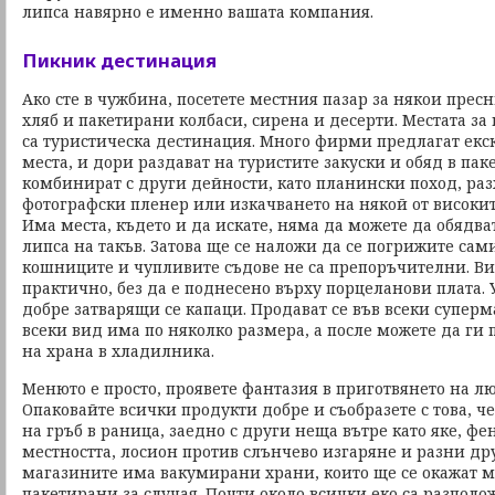
липса навярно е именно вашата компания.
Пикник дестинация
Ако сте в чужбина, посетете местния пазар за някои прес
хляб и пакетирани колбаси, сирена и десерти. Местата за
са туристическа дестинация. Много фирми предлагат ек
места, и дори раздават на туристите закуски и обяд в пак
комбинират с други дейности, като планински поход, раз
фотографски пленер или изкачването на някой от високи
Има места, където и да искате, няма да можете да обядва
липса на такъв. Затова ще се наложи да се погрижите сами
кошниците и чупливите съдове не са препоръчителни. Ви
практично, без да е поднесено върху порцеланови плата. 
добре затварящи се капаци. Продават се във всеки суперма
всеки вид има по няколко размера, а после можете да ги 
на храна в хладилника.
Менюто е просто, проявете фантазия в приготвянето на л
Опаковайте всички продукти добре и съобразете с това, че
на гръб в раница, заедно с други неща вътре като яке, фе
местността, лосион против слънчево изгаряне и разни др
магазините има вакумирани храни, които ще се окажат 
пакетирани за случая. Почти около всички еко са разполо