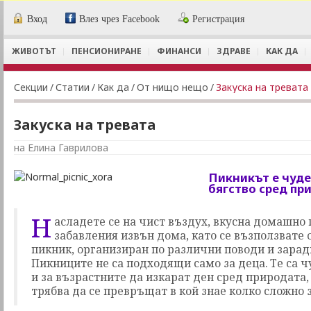
Вход
Влез чрез Facebook
Регистрация
ЖИВОТЪТ
ПЕНСИОНИРАНЕ
ФИНАНСИ
ЗДРАВЕ
КАК ДА
Секции
/
Статии
/
Как да
/
От нищо нещо
/
Закуска на тревата
Закуска на тревата
на Елина Гаврилова
Пикникът е чуде
бягство сред пр
Н
асладете се на чист въздух, вкусна домашно 
забавления извън дома, като се възползвате 
пикник, организиран по различни поводи и зарад
Пикниците не са подходящи само за деца. Те са 
и за възрастните да изкарат ден сред природата, 
трябва да се превръщат в кой знае колко сложно 