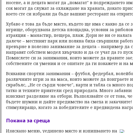
носене, а и децата могат да „помагат" в подреждането им
сок могат да служат за охлаждане на храната, докато прис
което сте си избрали да бъде вашият ресторант на открито
Хубаво е това да бъде място, където ще има с какво да се 
игрище, оборудвана детска площадка, условия за риболо
атракция – манастир, пещера, плаж. Дори не ви се налага
далече – местният парк или поляна биха свършили работ
превърне в полезно занимание за децата – например да с
направят собствен модел хвърчило и да се учат да го пуск
Помислете си за занимания, които можете да правите зае
собствените си умения и се опитате да ги покажете и на 
Всякакви спортни занимания – футбол, федербал, волейбо
различните игри за на маса, които можете да поиграете 
скрабълс, „Не се сърди човече", карти и табла са много п
татко и техните приятели сред природата. Много забавни 
изискват разделяне на отбори. Възползвайте се от това, ч
бъдете шумни и дайте предимство на смеха и закачките!
стимулиращо, когато за победителите е предвидена нагр
Покана за среща
Изискано меню, уединено място и изпипването на