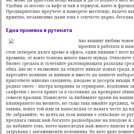
Удобни за носене са кафе и чай в термуси, както и фрешо
Предварително проучете и намерете местенце, където ва
приятно, независимо дали това е сенчесто дърво, беседка
Една промяна в рутината
Ако вашият любим човек 
проекти в работата и нап
стои затворен дълго време в офиса, един пикник с него и
промяна, от която толкова много имате нужда. Откъснете 
бизнес средата и съчетайте разтоварващата разходка сре
обяд. Ако не е възможно да отидете някъде извън града, 
харесайте полянка за пикник и вместо да хапнете набърз
пригответе няколко сандвича, плодове и десерти вкъщи.
радват окото – пъстра покривка за сервиране, подложки з
салфетки с весел принт са в състояние да превърнат оби
семеен празник. Помислете за любимите храни на вашия
планирането на менюто, но също така имайте предвид, че
такива, които той или тя напоследък се налага често да яд
Не забравяйте, че целта на този пикник е откъсване от рут
предлага сякаш най-богатото разнообразие на плодове и 
да набавите това, което напоследък най-много липсва в 
затрупана с ангажименти половинка. Но като цяло помнет