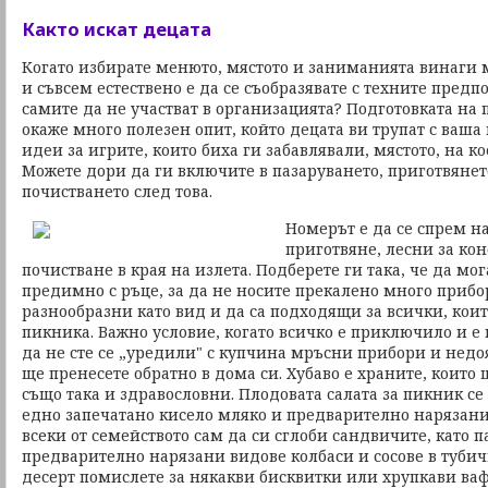
Както искат децата
Когато избирате менюто, мястото и заниманията винаги 
и съвсем естествено е да се съобразявате с техните предп
самите да не участват в организацията? Подготовката на
окаже много полезен опит, който децата ви трупат с ваша
идеи за игрите, които биха ги забавлявали, мястото, на к
Можете дори да ги включите в пазаруването, приготвянето
почистването след това.
Номерът е да се спрем на
приготвяне, лесни за ко
почистване в края на излета. Подберете ги така, че да мог
предимно с ръце, за да не носите прекалено много прибо
разнообразни като вид и да са подходящи за всички, коит
пикника. Важно условие, когато всичко е приключило и е 
да не сте се „уредили" с купчина мръсни прибори и недо
ще пренесете обратно в дома си. Хубаво е храните, които 
също така и здравословни. Плодовата салата за пикник се
едно запечатано кисело мляко и предварително нарязани
всеки от семейството сам да си сглоби сандвичите, като 
предварително нарязани видове колбаси и сосове в тубич
десерт помислете за някакви бисквитки или хрупкави ваф