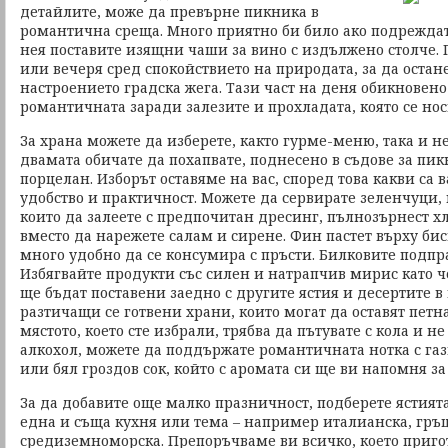
детайлите, може да превърне пикника в
романтична среща. Много приятно би било ако подреждат
нея поставите изящни чаши за вино с издължено столче. 
или вечеря сред спокойствието на природата, за да остан
настроението градска жега. Тази част на деня обикновено
романтичната заради залезите и прохладата, която се нос
За храна можете да изберете, както гурме-меню, така и н
двамата обичате да похапвате, поднесено в съдове за пи
порцелан. Изборът оставяме на вас, според това какви са
удобство и практичност. Можете да сервирате зеленчуци,
които да залеете с предпочитан дресинг, пълнозърнест х
вместо да нарежете салам и сирене. Фин пастет върху би
много удобно да се консумира с пръсти. Билковите подпр
Избягвайте продукти със силен и натрапчив мирис като ч
ще бъдат поставени заедно с другите ястия и десертите в
разтичащи се готвени храни, които могат да оставят петна
мястото, което сте избрали, трябва да пътувате с кола и 
алкохол, можете да поддържате романтичната нотка с га
или бял гроздов сок, който с аромата си ще ви напомня за
За да добавите още малко празничност, подберете ястията 
една и съща кухня или тема – например италианска, гръ
средиземноморска. Препоръчваме ви всичко, което приго