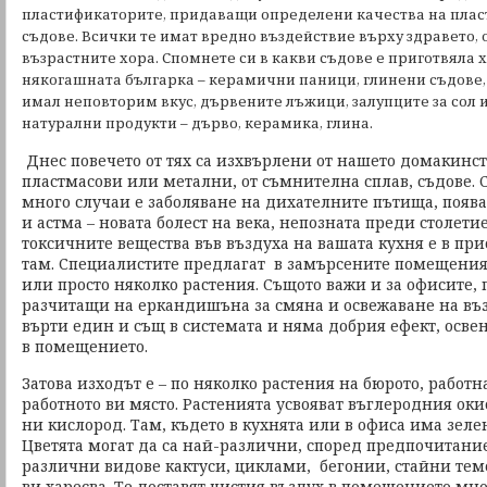
пластификаторите, придаващи определени качества на пла
съдове. Всички те имат вредно въздействие върху здравето, 
възрастните хора. Спомнете си в какви съдове е приготвяла 
някогашната българка – керамични паници, глинени съдове, 
имал неповторим вкус, дървените лъжици, залупците за сол и
натурални продукти – дърво, керамика, глина.
Днес повечето от тях са изхвърлени от нашето домакинст
пластмасови или метални, от съмнителна сплав, съдове. С
много случаи е заболяване на дихателните пътища, появ
и астма – новата болест на века, непозната преди столетие
токсичните вещества във въздуха на вашата кухня е в при
там. Специалистите предлагат в замърсените помещения 
или просто няколко растения. Същото важи и за офисите,
разчитащи на еркандишъна за смяна и освежаване на въз
върти един и същ в системата и няма добрия ефект, осве
в помещението.
Затова изходът е – по няколко растения на бюрото, работн
работното ви място. Растенията усвояват въглеродния ок
ни кислород. Там, където в кухнята или в офиса има зеле
Цветята могат да са най-различни, според предпочитаниет
различни видове кактуси, циклами, бегонии, стайни тем
ви харесва. Те доставят чистия въздух в помещението мно