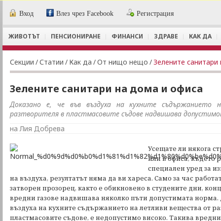
Вход
Влез чрез Facebook
Регистрация
ЖИВОТЪТ
ПЕНСИОНИРАНЕ
ФИНАНСИ
ЗДРАВЕ
КАК ДА
Секции
/
Статии
/
Как да
/
От нищо нещо
/
Зелените санитари 
Зелените санитари на дома и офиса
Доказано е, че във въздуха на кухните съдържанието
разтворителя в пластмасовите съдове надвишава допустим
на Лия Добрева
Усещате ли някога с
или в офиса, където 
специален уред за и
на въздуха, резултатът няма да ви хареса. Само за час работа
затворен прозорец, както е обикновено в студените дни, ко
вредни газове надвишава няколко пъти допустимата норма. 
въздуха на кухните съдържанието на летливи вещества от ра
пластмасовите съдове, е недопустимо високо. Такива вредни 