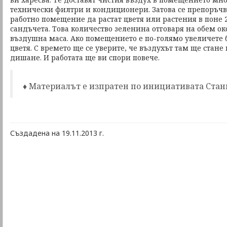
технически филтри и кондиционери. Затова се препоръчва
работно помещение да растат цветя или растения в поне 
сандъчета. Това количество зеленина отговаря на обем око
въздушна маса. Ако помещението е по-голямо увеличете б
цветя. С времето ще се уверите, че въздухът там ще стане 
дишане. И работата ще ви спори повече.
♦ Материалът е изпратен по инициативата Стан
Създадена на 19.11.2013 г.