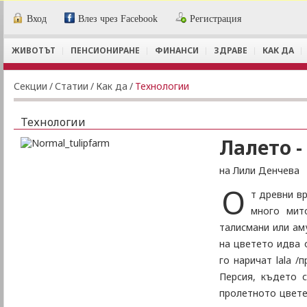
Вход
Влез чрез Facebook
Регистрация
ЖИВОТЪТ
ПЕНСИОНИРАНЕ
ФИНАНСИ
ЗДРАВЕ
КАК ДА
Секции
/
Статии
/
Как да
/
Технологии
Технологии
Лалето -
на Лили Денчева
О
т древни в
много мит
талисмани или ам
на цветето идва о
го наричат lala /
Персия, където 
пролетното цвете