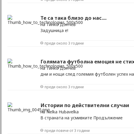
Те са така близо до нас....
на Тинко Дончев
Задушница е!
преди около 3 години
Голямата футболна емоция не стихв
на Тинко Дончев
дни и нощи след големия футболен успех н
преди около 3 години
Истории по действителни случаи
на Nelka Hubavelka
В страната на усмивките Продължение
преди повече от 3 години