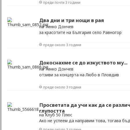
преди почти 3 години
Два дни и три нощи в рая
на Тинко Дончев
за красотите на България село Равногор
преди около 3 години
Докоснахме се до изкуството му...
на Тинко Дончев
отзиви за концерта на Любо в Пловдив
преди около 3 години
Просветата да учи как да се разли
глупостта
на Клуб 50 Плюс
Ако не успеем да направим това, тогава бъ
самата демокрация ще бъдат застрашени“, 
преди около 3 години
космолог.