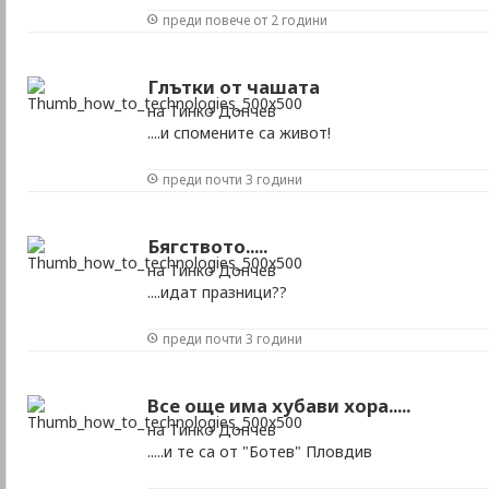
преди повече от 2 години
Глътки от чашата
на Тинко Дончев
....и спомените са живот!
преди почти 3 години
Бягството.....
на Тинко Дончев
....идат празници??
преди почти 3 години
Все още има хубави хора.....
на Тинко Дончев
.....и те са от "Ботев" Пловдив