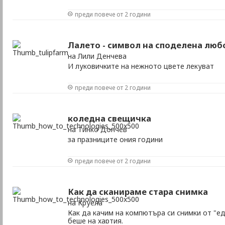
преди повече от 2 години
Лалето - символ на споделена люб
на Лили Денчева
И луковичките на нежното цвете лекуват
преди повече от 2 години
коледна свещичка
на Тинко Дончев
за празниците ония години
преди повече от 2 години
Как да сканираме стара снимка
на Круела
Как да качим на компютъра си снимки от "ед
беше на хартия.