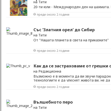
на Тити
20-ти юли - Международен ден на шахмата
шахмата се отбелязва на 20-ти юли от 1966 г
преди около 2 години
основаването в Париж през 1924 година, н
шахматна федерация (FIDE), която има над 1
Със 'Златния орел' до Сибир
на Тити
От "Нашата планета в света на приказките"
преди около 2 години
Как да се застраховаме от грешки
на Редакционна
Възможно е в момента да ви звучи парадокс
технологиите е да улеснят живота ви, не да 
Разликата между двете понякога изглежда 
преди около 2 години
ситуации, в които целият екран е изпълнен
с много удивителни. Детето е на лекции или н
Вълшебното перо
на Тити