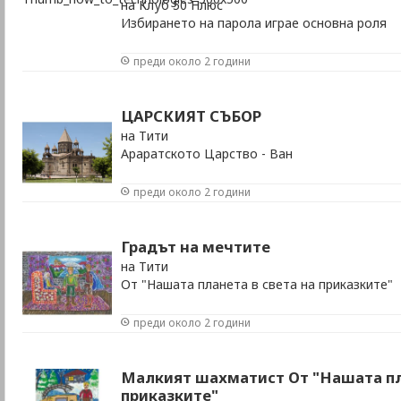
на Клуб 50 Плюс
Избирането на парола играе основна роля
преди около 2 години
ЦАРСКИЯТ СЪБОР
на Тити
Араратското Царство - Ван
преди около 2 години
Градът на мечтите
на Тити
От "Нашата планета в света на приказките"
преди около 2 години
Малкият шахматист От "Нашата пл
приказките"