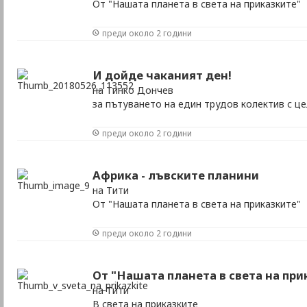
От "Нашата планета в света на приказките"
преди около 2 години
И дойде чаканият ден!
на Тинко Дончев
за пътуването на един трудов колектив с це
преди около 2 години
Африка - лъвските планини
на Тити
От "Нашата планета в света на приказките"
преди около 2 години
От "Нашата планета в света на при
на Тити
В света на приказките