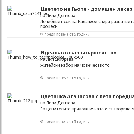
Цветето на Гьоте - домашен лекар
на Лили Денчева
Лечебният сок на Каланхое спира развитиет
процеси
преди повече от 5 години
Идеалното несъвършенство
на Лия Добрева
житейски избор на човечеството
преди повече от 5 години
Цветанка Атанасова с пета поредн
на Лили Денчева
За ценителите приложничката е сътворила 
преди повече от 5 години