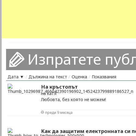
Изпратете пуб
Дата ▼
/
Дължина на текст
/
Оценка
/
Показвания
На кръстопът
на каТЯ
Любовта, без която не можем!
преди 9 месеца
Как да защитим електронната си 