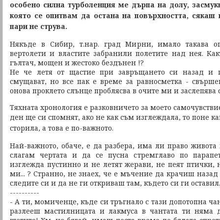
особено силна турболенция ме дърпа на долу, засмук
която се опитвам да остана на повърхността, сякаш 
пари не струва.
Някъде в Сибир, т.нар. град Мирни, имало такава 
вертолети и властите забранили полетите над нея. Ка
гълтач, мощен и жестоко бездънен !?
Не че летя от щастие при завръщането си назад и 
смущават, но все пак е време за равносметка - свърше
онова проклето слънце проблясва в очите ми и заслепява
Тяхната хронология е разковничето за моето самочувстви
ден ще си спомнят, ако не как съм изглеждала,
то поне ка
сторила, а това е по-важното.
Най-важното, обаче, е да разбера, има ли право живота
слагам чертата и да се пусна стремглаво по парап
изглежда пустинно и не летят жерави, не пеят птички, 
ми... ? Странно, не знаех, че е мъчение да крачиш назад
следите си и да не ги откриваш там, където си ги оставил
----------
- А ти, момиченце, къде си тръгнало с тази допотопна ч
разлееш мастилницата и лакмуса в чантата ти няма 