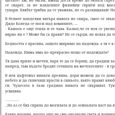
щетите! Хм, не бягай, имаш доста време до бялата спре
се скарат, за не изядените филийки скрити под маса
сухари. Хлябът трябва да се уважава, не го разхищавай! Н
В белите панделки вятъра никога не спира, смее се звънк
Дядо Коледа се носи над комините, ....
- Кашата е още топла и те чака.
Казват,че от нея се увел
вярно ли е ?
Може би са прави
?
Не се сърди, не исках да 
Бедността е красива, защото мирише на надежда. а тя е в
Надежда. Нима има по-прекрасно нещо от надеждата?
Тя дава криле и мечти, кара те да се бориш, да градиш х
напред, там където бродят сетивата на мечтателите -
в гр
В нея цъфтежът винаги прелива, дори можеш да го доко
небето и да сключиш пръсти в синьото, както правят влю
си.
Чудесата в тази градина никога не свършват.
Тук
усмивка.
---------
...Но аз се бях спряла до могилата и до зейналата паст на 
Каква ирония, когато още не сме опознали света и поняко