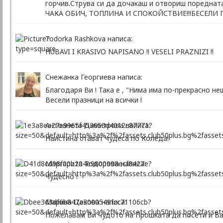
горчив.Струва си да дочакаш и отвориш поредн
ЧАКА ОБИЧ, ТОПЛИНА И СПОКОЙСТВИЕ!!!БЕСЕЛИ 
Todorka Rashkova написа:
HUBAVI I KRASIVO NAPISANO !! VESELI PRAZNIZI !!
Снежанка Георгиева написа:
Благодаря Ви ! Така е , "Нима има по-прекрасно н
Весели празници на всички !
Антоанета Димитрова написа:
Наистина стават чудеса по Коледа!
Маргарита Тодорова написа:
Чудесно !
Марина Цекова написа:
Пожелавам Ви чудото на Прошката да посети и Ваш