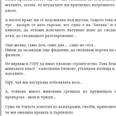
мътните, затова ,че неудачите ни притискат, вътрешното 
плаче.
А когато краят ни се подсмихва под мустак, същото това 
чуе - пазари се като търгаш, все едно е на "Битака" и
клиента, да отложи извечното пътуване поне до след
ъгъл, до следващото разочарование ...
Още малко, само ден, само два ,... само не сега...
Имам да засаждам още фиданки, да окопавам корена на а
филизи...
Не вярвам и ГОРЕ да имат планово строителство. Това бе
миналата власт - еднотипни блокове, утъпкани пътища и
идеалите..
Пфу, чак ми настръхва побелялата коса...
А, толкова много живовляк срещнах по друмищата
превързах -
мои и чужди....
Сума ти токчета износих по калдъръми, сватби, приноше
че ми омаляха краката и търпилото.