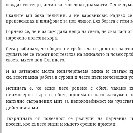
веждах светещи,
истински човешки диаманти.
С две думи
Скалите ми бяха челични, а не варовикови. Радвах се
произвеждах и шлифовах за нов живот. Бях богата с тези
Гордеех се, че и аз съм дала нещо на света,
че съм част о
наречено полезни хора.
Сега разбирам, че общото не трябва да се дели на частн
душата не се търсят под тезгяха на миналото и човек тря
своето място под Слънцето.
--------
И аз затварям моята неизчерпаема мина и слагам к
си,
всеотдайна работа в сурови и често пъти нечовешки ус
Истината е, че едно дете родено с обич, чакано 
неимоверна вяра и обич, приемано като заслужен 
напълно съградения мит за непоколебимост на чувств
действията ми.
Твърдината от полезност се разчупи на парченца и
посоки, кое където види и където срещне пристан.