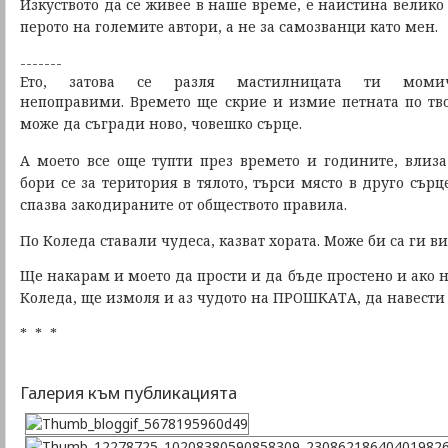
Изкуството да се живее в наше време, е наистина велик
перото на големите автори, а не за самозванци като мен.
-------
Ето, затова се разля мастилницата ти мом
непоправими. Времето ще скрие и измие петната по тв
може да съгради ново, човешко сърце.
А моето все още тупти през времето и годините,
влиза
бори се за територия в тялото,
търси място в друго сърц
спазва закодираните от обществото правила.
По Коледа ставали чудеса, казват хората. Може би са ги 
Ще накарам и моето да прости и да бъде простено
и ако 
Коледа,
ще измоля и аз чудото на ПРОШКАТА, да навести
* * *
Галерия към публикацията