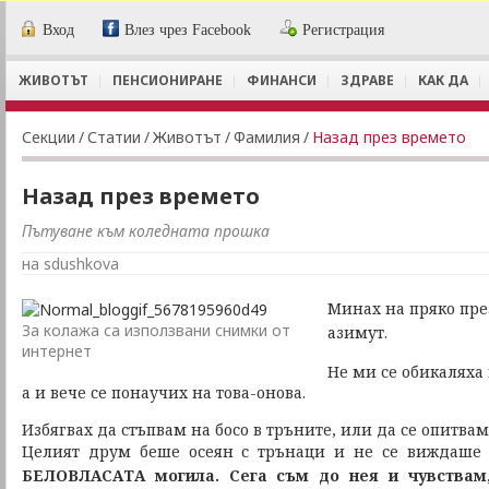
Вход
Влез чрез Facebook
Регистрация
ЖИВОТЪТ
ПЕНСИОНИРАНЕ
ФИНАНСИ
ЗДРАВЕ
КАК ДА
Секции
/
Статии
/
Животът
/
Фамилия
/
Назад през времето
Назад през времето
Пътуване към коледната прошка
на sdushkova
Минах на пряко през
За колажа са използвани снимки от
азимут.
интернет
Не ми се обикаляха 
а и вече се понаучих на това-онова.
Избягвах да стъпвам на босо в тръните, или да се опитвам 
Целият друм беше осеян с трънаци и не се виждаше 
БЕЛОВЛАСАТА
могила. Сега съм до нея и чувствам,