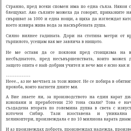
Странно, пред всеки спомен има по една сълза. Някои с
блещукат.
Ако сълзите можеха да говорят, приказките 
свършват за 1000 и една нощи, а щяха да изглеждат като
което извира жива вода за наскърбената душа.
Силно вилнее гадината. Дори на стотина метри от кр
търпилото,
усещам как ме завлича в нищото.
Не ме оставя да се поклоня пред стоицизма на 
несбъднатото, пред несъвършенствата,
които можех д
защото опита е най-добрия учител
и вече ми е ясно как и
--------------
Неее.., аз не мечтаех за този живот. Не се побира в обяти
прокоба, която нагнети дните ми.
А Вие знаете ли, за производството на един карат д
изкопани и преработени 250 тона скали? Това е на
създадена втората по големина дупка в света с изкус
източен Сибир. Тази изоставена и уникална
хеликоптери, произвеждала е по 10 милиона карата диам
И аз произвеждах доброта, произвеждах надежда, произв