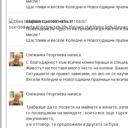
мисли !
Щастливи и весели Коледни и Новогодишни празни
Марина Цекова написа:
Пожелавам Ви чудото на Прошката да посети и Ваш
мисли !
Щастливи и весели Коледни и Новогодишни празни
Снежанка Георгиева написа:
С благодарност към всички коментиращи и специа
Животът ни поставя много често на колене. Важно
Ситуациите ни правят зависими, но ако не се нау
Весели Коледни и Новогодишни празници на всички
Снежанка Георгиева написа:
Трябваше да го посветя на майките и жените, изпи
го посвещавам на хилядите , които все още търся
изкуплението,
а в отговор, те предложили и другата си буза.