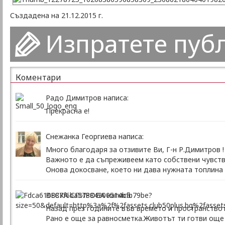
Създадена на 21.12.2015 г.
Изпратете пуб
Коментари
Радо Димитров написа:
Прекрасна е!
Снежанка Георгиева написа:
Много благодаря за отзивите Ви, Г-н Р.Димитров !
Важното е да съпреживеем като собствени чувств
Онова докосване, което ни дава нужната топлина 
ВЕСКА СПИРОВА написа:
Назад през годините във времето и пространствот
Рано е още за равносметка.Животът ти готви още 