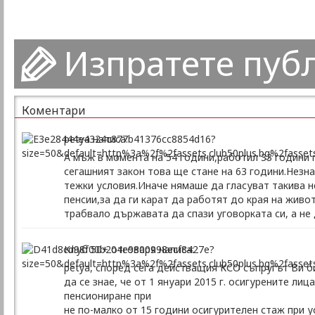
Изпратете пуб
Коментари
petya написа:
А мъж в момента на 54 години,работил 33 години 
сегашният закон това ще стане на 63 години.Незн
тежки условия.Иначе нямаше да гласуват такива н
пенсии,за да ги карат да работят до края на живот
трабвало държавата да спази уговорката си, а не 
Клуб 50+ отговаря написа:
petya, според сега действащия КСО съпругът Ви б
да се знае, че от 1 януари 2015 г. осигурените л
пенсиониране при
не по-малко от 15 години осигурителен стаж при у