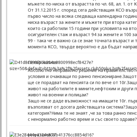
мъжете по-ниска от възрастта по чл. 68, ал. 1. от 
От 31.12.2015 г. според сега действащия КСО възр
първо число на всяка следваща календарна година 
ниска възраст за жените и мъжете при втора катег
които са работили 15 години при условията на вто
осигурителен стаж и възраст 94 за жените и 100 
99 - така че е важно са се знае точната възраст 
момента КСО, твърде вероятно е да бъдат направ
Петър написа:
Абсолютно неправилно решение на правителството
условия и очакващи по ранно пенсиониране.Защото
ще се порадват на пенсията си по вече от 10г.За
живот на работилите в мините,нефтохим и други 
живот на военни и полицаи?
Защо не се даде възможност на имащите 10г. първ
възползват от досега действащата система?Защо 
категория?Нима те не знаят ,че за това ранно пен
с ненормално работно време и със своето здраве?
petya написа: