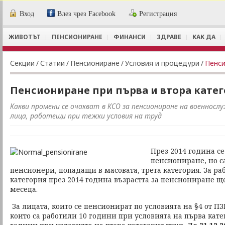
Вход
Влез чрез Facebook
Регистрация
ЖИВОТЪТ
ПЕНСИОНИРАНЕ
ФИНАНСИ
ЗДРАВЕ
КАК ДА
Секции
/
Статии
/
Пенсиониране
/
Условия и процедури
/
Пенси
Пенсиониране при първа и втора катег
Какви промени се очакват в КСО за пенсиониране на военнос
лица, работещи при тежки условия на труд
През 2014 година се
пенсиониране, но с
пенсионери, попадащи в масовата, трета категория. За ра
категория през 2014 година възрастта за пенсиониране щ
месеца.
За лицата, които се пенсионират по условията на §4 от ПЗР 
които са работили 10 години при условията на първа кате