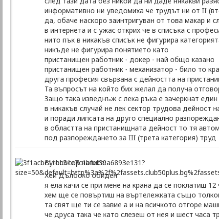
след тази дата без никой да ни даде някакви разя
информативно ни уведомиха че трудът ни от II (вто
да, обаче наскоро заинтригуван от това макар и с
в интернета и с ужас открих че в списъка с профе
нито пък в никакъв списък не фигурира катего
никъде не фигурира понятието като
пристанищен работник - докер - най общо казано
пристанищен работник - механизатор - било то кра
друга професия свързана с дейността на пристан
Та въпросът на който бих желал да получа отговор
Защо така изведнъж с лека ръка е зачеркнат един
в никакъв случай не лек сектор трудова дейност н
и поради липсата на друго специално разпорежда
в областта на пристанищната дейност то тя авто
под разпореждането за III (трета категория) труд
Byrobocop написа:
Хей Дълбоко обиден
я ела качи се при мене на крана да се поклатиш 12
хем ще се повъртиш на въртележката също толков
та свят ще ти се завие а и на всичкото отгоре ма
че друса така че като слезеш от нея и шест часа 