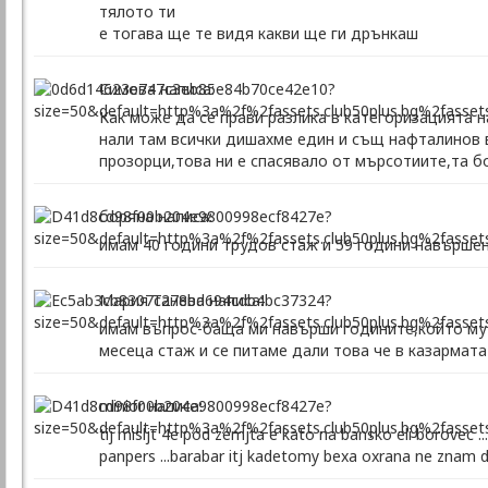
тялото ти
е тогава ще те видя какви ще ги дрънкаш
Симова написа:
Как може да се прави разлика в категоризацията
нали там всички дишахме един и същ нафталинов 
прозорци,това ни е спасявало от мърсотиите,та б
боряна написа:
имам 40 години трудов стаж и 59 години навършен
Мария Танева написа:
имам въпрос-баща ми навърши годините,който му 
месеца стаж и се питаме дали това че в казармата
minior написа:
tij misljt 4e pod zemjta e kato na bansko eli borovec 
panpers ...barabar itj kadetomy bexa oxrana ne znam da