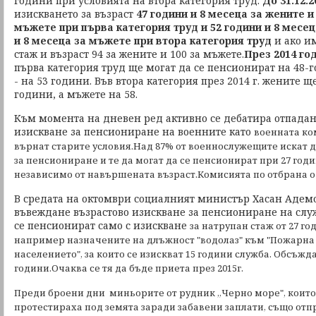
години при условията на втора категория труд.
До 31.12.2
изискването за възраст
47 години и 8 месеца за жените и
мъжете при първа категория труд и 52 години и 8 месец
и 8 месеца за мъжете при втора категория труд
и ако им
стаж и възраст 94 за жените и 100 за мъжете.
През 2014 го
първа категория труд ще могат да се пенсионират на 48-
- на 53 години. Във втора категория през 2014 г. жените щ
години, а мъжете на 58.
Към момента на дневен ред активно се дебатира отпадан
изискване за пенсиониране на военните като
военната ко
върнат старите условия.
Над 87% от военнослужещите искат д
за пенсиониране и те да могат да се пенсионират при 27 годи
независимо от навършената възраст.Комисията по отбрана 
В средата на октомври социалният министър Хасан Адемов
въвеждане възрастово изискване за пенсиониране на слу
се пенсионират само с изискване
за натрупан стаж от 27 г
например назначените на длъжност "водолаз" към "Пожарна 
населението", за които се изискват 15 години служба. Обсъжда
години.Очаква се тя да бъде приета през 2015г.
Преди броени дни миньорите от рудник „Черно море", които
протестираха под земята заради забавени заплати, също от