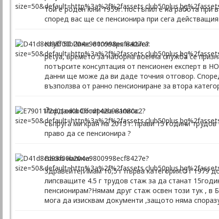
Той е роден юни 1959г. постъпил е на работа при 
според вас ще се пенсионира при сега действащия
Клуб 50 Плюс отговаря написа:
petya, времето за наборна военна служба се призн
потърсите консултация от пенсионен експерт в НО
данни ще може да ви даде точния отговор. Според
възползва от ранно пенсиониране за втора катего
Йорданка Сотирова написа:
съпруга ми края на 2015 г. прави 15 години трудов
право да се пенсионира ?
Васко написа:
Здравейте,Имам 10,5 г първа категория.От 1979 до
липсващите 4.5 г трудов стаж за да станат 15годи
пенсионирам?Нямам друг стаж освен този тук , в Б
мога да изисквам документи ,защото няма споразу