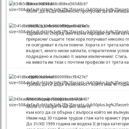
Васко написа:
Моля ,да бъда извинен,но пропуснах да си напиша
Някой, дълбоко обиден написа:
Здравейте, според мен пълна пародия са тези кате
прекрасни/ същите тези хора получават няколко п
ги осигуряват в пъти повече. Хората от трета кат
възраст, много ниски заплати, отвратителни услови
подредено и лъскаво /с малки изключения/. Стига,
на живота им тези с почтени професии от трета ка
седем написа:
Трябва да се даде възможност който има 40 годи
Александър Лазаров написа:
Моля отговорете ми ако знаете
към кого да се обърна с въпроса който ме вълнува
Имам над 30 години трудов стаж като кранист (пр
До 31/XII 1999 година ни водеха II (втора категори