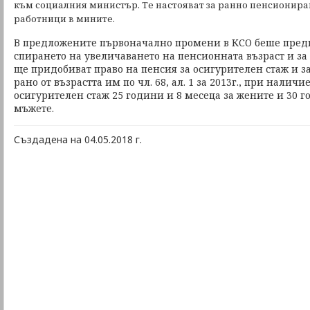
към социалния министър. Те настояват за ранно пенсиониран
работници в мините.
В предложените първоначално промени в КСО беше пред
спирането на увеличаването на пенсионната възраст и за
ще придобиват право на пенсия за осигурителен стаж и за
рано от възрастта им по чл. 68, ал. 1 за 2013г., при налич
осигурителен стаж 25 години и 8 месеца за жените и 30 г
мъжете.
Създадена на 04.05.2018 г.