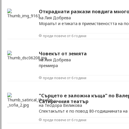
Откраднати разкази повдига мног
на Лия Добрева
Моралът и етиката в приемствеността на п
преди повече от 6 години
Човекът от земята
на Лия Добрева
премиера
преди повече от 6 години
"Сърцето е заложна къща" по Вале
Сатиричния театър
на Теодора Великова
Спектакълът е по повод 80-годишнината на 
преди повече от 6 години