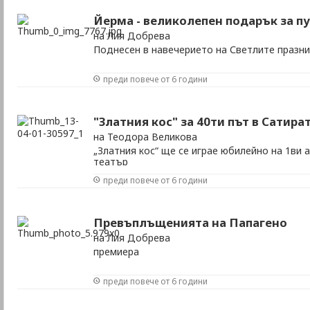
Йерма - великолепен подарък за п
на Лия Добрева
Поднесен в навечерието на Светлите празн
преди повече от 6 години
"Златния кос" за 40ти път в Сатира
на Теодора Великова
„Златния кос“ ще се играе юбилейно на 1ви 
театър
преди повече от 6 години
Превъплъщенията на Папагено
на Лия Добрева
премиера
преди повече от 6 години