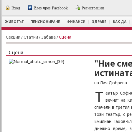
Вход
Влез чрез Facebook
Регистрация
ЖИВОТЪТ
ПЕНСИОНИРАНЕ
ФИНАНСИ
ЗДРАВЕ
КАК ДА
Секции
/
Статии
/
Забава
/
Сцена
Сцена
"Ние сме
истинат
на Лия Добрева
Т
еатър София
вечни” на К
спечели в третия 
този театър, с р
Емилиан Гацов-Ел
днешно време, з