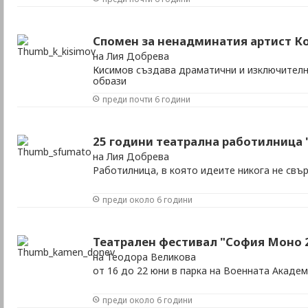
Спомен за ненадминатия артист К
на Лия Добрева
Кисимов създава драматични и изключителн
образи
преди почти 6 години
25 години театрална работилница
на Лия Добрева
Работилница, в която идеите никога не свъ
преди около 6 години
Театрален фестивал "София Моно 
на Теодора Великова
от 16 до 22 юни в парка на Военната Акаде
преди около 6 години