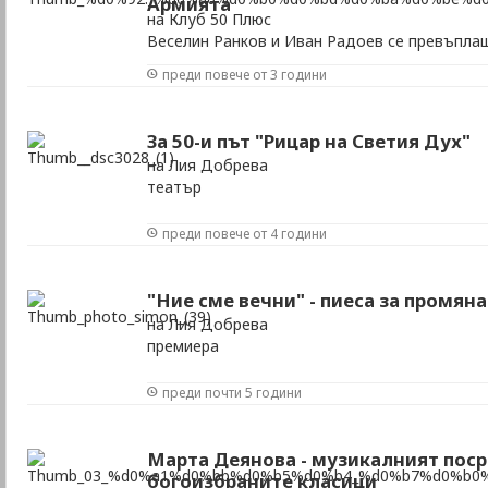
Армията
на Клуб 50 Плюс
Веселин Ранков и Иван Радоев се превъпла
герои на Молиер
преди повече от 3 години
За 50-и път "Рицар на Светия Дух"
на Лия Добрева
театър
преди повече от 4 години
"Ние сме вечни" - пиеса за промяна
на Лия Добрева
премиера
преди почти 5 години
Марта Деянова - музикалният поср
богоизбраните класици