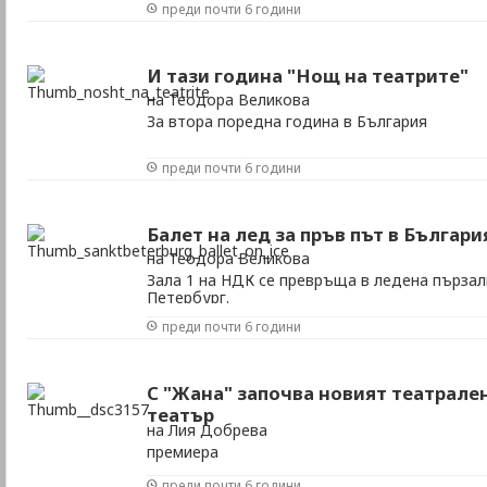
преди почти 6 години
И тази година "Нощ на театрите"
на Теодора Великова
За втора поредна година в България
преди почти 6 години
Балет на лед за пръв път в Българи
на Теодора Великова
Зала 1 на НДК се превръща в ледена пързал
Петербург.
преди почти 6 години
С "Жана" започва новият театрале
театър
на Лия Добрева
премиера
преди почти 6 години