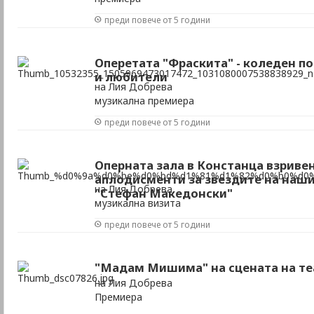
преди повече от 5 години
Оперетата "Фраскита" - коледен п
и любители
на Лия Добрева
музикална премиера
преди повече от 5 години
Оперната зала в Констанца взриве
аплодисменти за звездите на наш
на Лия Добрева
"Стефан Македонски"
музикална визита
преди повече от 5 години
"Мадам Мишима" на сцената на те
на Лия Добрева
Премиера