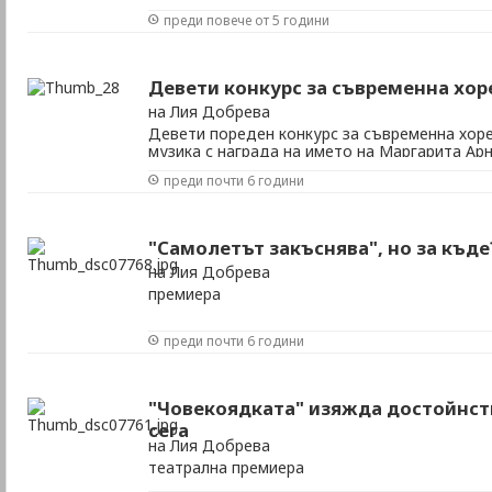
преди повече от 5 години
Девети конкурс за съвременна хо
на Лия Добрева
Девети пореден конкурс за съвременна хор
музика с награда на името на Маргарита Ар
преди почти 6 години
"Самолетът закъснява", но за къде
на Лия Добрева
премиера
преди почти 6 години
"Човекоядката" изяжда достойнств
сега
на Лия Добрева
театрална премиера