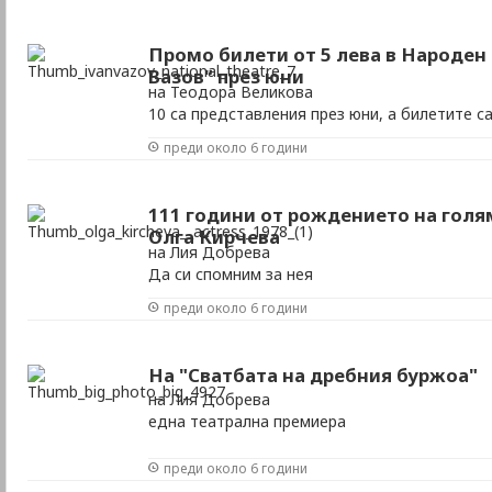
Промо билети от 5 лева в Народен
Вазов" през юни
на Теодора Великова
10 са представления през юни, а билетите са
преди около 6 години
111 години от рождението на голя
Олга Кирчева
на Лия Добрева
Да си спомним за нея
преди около 6 години
На "Сватбата на дребния буржоа"
на Лия Добрева
една театрална премиера
преди около 6 години