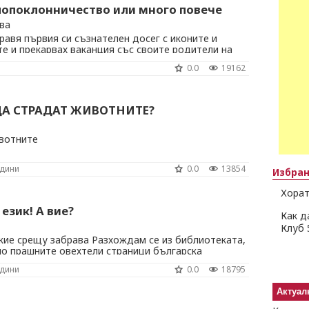
лопоклонничество или много повече
ва
равя първия си съзнателен досег с иконите и
те и прекарвах ваканция със своите родители на
 Един ден съседката – баба Стоянка, предложи да
0.0
19162
аклиса, който тя посещаваше всеки ден. За да ме
 компания, тя сподели, че на това ...
ДА СТРАДАТ ЖИВОТНИТЕ?
вотните
одини
0.0
13854
Избра
Хорат
 език! А вие?
Как д
Клуб 
е срещу забрава Разхождам се из библиотеката,
по прашните овехтели страници българска
лзвана, тайнствена, съкровена, народна, стара, но
одини
0.0
18795
 Библиотекарката ми казва, че до тях стигат само
ци, решили да ги прочетат, когато им ...
Актуал