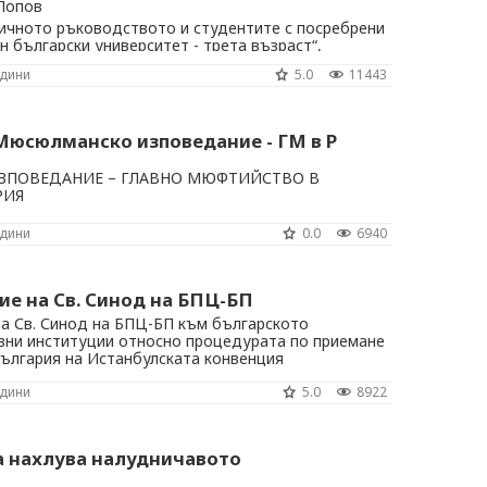
 Попов
чното ръководството и студентите с посребрени
н български университет - трета възраст“,
одини
5.0
11443
Мюсюлманско изповедание - ГМ в Р
ПОВЕДАНИЕ – ГЛАВНО МЮФТИЙСТВО В
РИЯ
одини
0.0
6940
е на Св. Синод на БПЦ-БП
 Св. Синод на БПЦ-БП към българското
ни институции относно процедурата по приемане
България на Истанбулската конвенция
одини
5.0
8922
 нахлува налудничавото