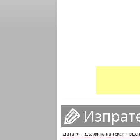
Изпрат
Дата ▼
/
Дължина на текст
/
Оцен