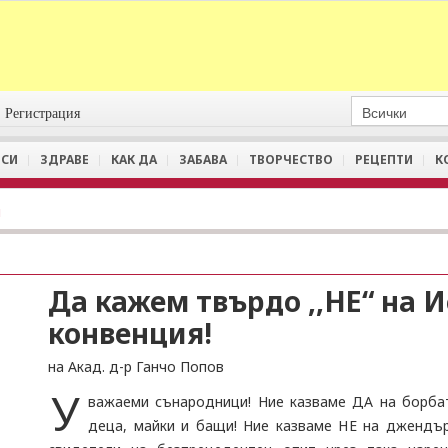
Регистрация
СИ
ЗДРАВЕ
КАК ДА
ЗАБАВА
ТВОРЧЕСТВО
РЕЦЕПТИ
К
и
Да кажем твърдо ,,НЕ“ на 
конвенция!
на Акад. д-р Ганчо Попов
У
важаеми сънародници! Ние казваме ДА на борбат
деца, майки и бащи! Ние казваме НЕ на джендър