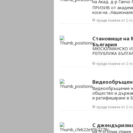
на Акад. д-р Ганчо
ПРИЗИВ от академи
коси на „Национале
гр.София
преди повече от 2 г
Становище на 
България
МЮСЮЛМАНСКО ИЗ
РЕПУБЛИКА БЪЛГА
преди повече от 2 г
Видеообръщени
Видеообръщение на
общество и държав
и ратифициране в 
преди повече от 2 г
С джендъризма
на Д-р Илия Илиев