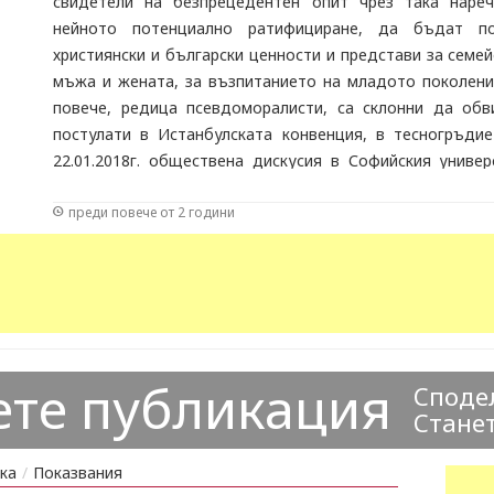
свидетели на безпрецедентен опит чрез така нареч
нейното потенциално ратифициране, да бъдат по
християнски и български ценности и представи за семей
мъжа и жената, за възпитанието на младото поколени
повече, редица псевдоморалисти, са склонни да обв
постулати в Истанбулската конвенция, в тесногръдие
22.01.2018г. обществена дискусия в Софийския универ
показа чувствителността на българската общественост
преди повече от 2 години
Българското духовенство, на Българската патриаршия,
отстояването на християнските ценности и отхвъ
ратифицирането на Истанбулската конвенция.
ете публикация
Сподел
Станет
ка
/
Показвания