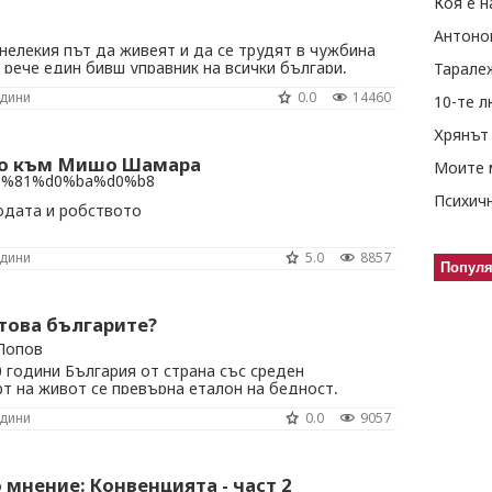
Коя е н
Антоно
 нелекия път да живеят и да се трудят в чужбина
 рече един бивш управник на всички българи,
Тарале
-недраги из чужбина последните двайсетина
одини
0.0
14460
10-те 
ичния преход у нас. Същите тези управници,
та ни навън, за да се препитават и да ...
Хрянът 
мо към Мишо Шамара
Моите 
бодата и робството
одини
5.0
8857
Попул
това българите?
 Попов
 години България от страна със среден
т на живот се превърна еталон на бедност,
 на първо място по всички отрицания и на
одини
0.0
9057
ко положително в областта на стандарта на
литики, икономика, здравеопазване, образование
 мнение: Конвенцията - част 2