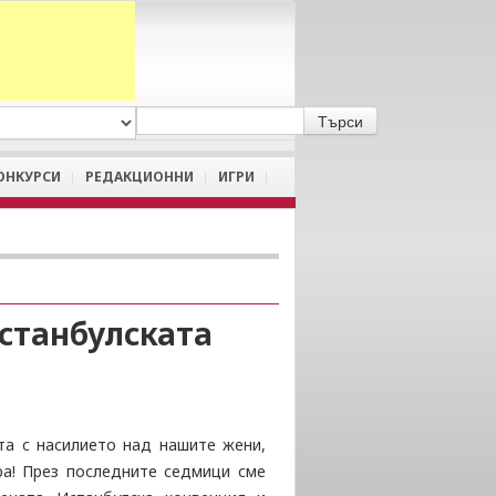
A
/
a
ОНКУРСИ
РЕДАКЦИОННИ
ИГРИ
Истанбулската
а с насилието над нашите жени,
а! През последните седмици сме