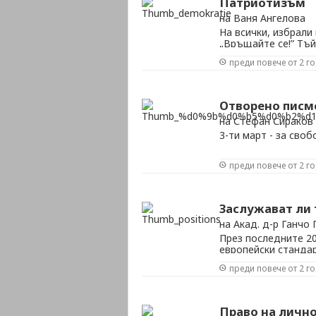
Патриотизъм
на Ваня Ангелова
На всички, избрали
„Връщайте се!” Тъй
скитащи се немили
преди повече от 2 г
година на демократ
които изгониха деца
Отворено пис
на Стефан Сираков
3-ти март - за сво
преди повече от 2 г
Заслужават ли 
на Акад. д-р Ганчо
През последните 20
европейски стандар
мизерия, корупция,
преди повече от 2 г
последно във всич
живот, социални по
и т.н.
Право на лично