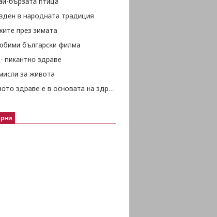
ай-бързата птица
вден в народната традиция
жите през зимата
любими български филма
- пикантно здраве
мисли за живота
Психичното здраве е в основата на здравето изобщо
ярни