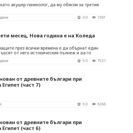
 като акушер-гинеколог, да му обясни за третия
одини
0.0
7381
ети месец, Нова година е на Коледа
мащите през всички времена е да обърнат един
търсят от него историческия пълнеж и да го
нание
одини
5.0
7537
нован от древните българи при
Египет (част 7)
и
0.0
8266
нован от древните българи при
Египет (част 6)