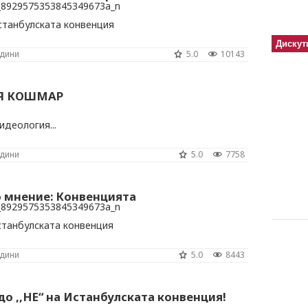
станбулската конвенция
Дискут
одини
5.0
10143
Я КОШМАР
деология...
одини
5.0
7758
о мнение: Конвенцията
станбулската конвенция
одини
5.0
8443
о ,,НЕ“ на Истанбулската конвенция!