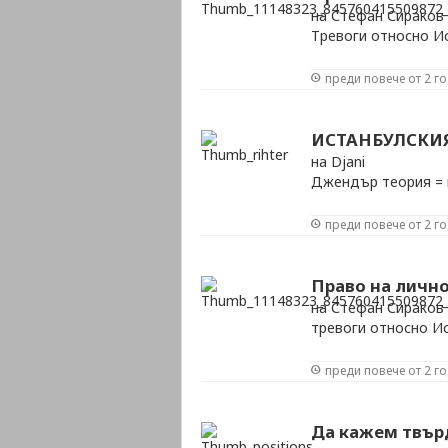
на Стефан Сираков
Тревоги относно И
преди повече от 2 г
ИСТАНБУЛСКИ
на Djani
Джендър теория = и
преди повече от 2 г
Право на личн
на Стефан Сираков
тревоги относно И
преди повече от 2 г
Да кажем твърд