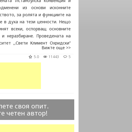
ената Истанбулска конвенция и
дменени из основи исконните
ството, за ролята и функциите на
е в духа на тези ценности. Нещо
инят всеки, оспорващ основните
 и неразбиране. Проведената на
ситет ,,Свети Климент Охридски“
Вижте още >>
 по тези въпроси. Прави чест на
5.0
11443
5
 за техните твърдост и мъдрост в
рлянето на необходимостта от
ете своя опит.
е четен автор!