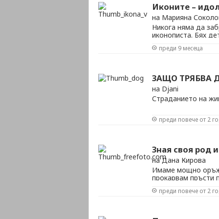
Иконите – идо
на Марияна Соколо
Никога няма да заб
иконописта. Бях де
вилата ни на село.
преди 9 месеца
отида с нея до пар
склони да й направя
ЗАЩО ТРЯБВА 
на Djani
Страданието на жи
преди повече от 2 г
Зная своя род и
на Дана Кирова
Имаме мощно оръжи
прокарвам пръсти 
литература. Неизпо
преди повече от 2 г
наша и… забравена.
най-упоритите учени