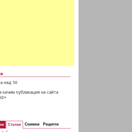
ни
а над 50
а качим публикация на сайта
50+
Снимки
Рецепти
ни
Статии