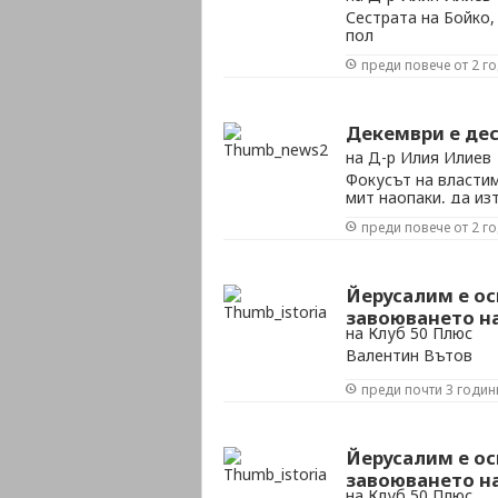
Сестрата на Бойко,
пол
преди повече от 2 г
Декември е дес
на Д-р Илия Илиев
Фокусът на власти
мит наопаки, да из
превърнат в закли
преди повече от 2 г
Йерусалим е ос
завоюването на 
на Клуб 50 Плюс
Валентин Вътов
преди почти 3 годин
Йерусалим е ос
завоюването на 
на Клуб 50 Плюс