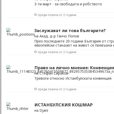
3-ти март - за свободата и робството
преди повече от 2 години
Заслужават ли това българите?
на Акад. д-р Ганчо Попов
През последните 20 години България от стр
европейски стандарт на живот се превърна 
мизерия, корупция, на първо място по всичк
преди повече от 2 години
последно във всичко положително в област
живот, социални политики, икономика, здра
и т.н.
Право на лично мнение: Конвенцият
на Стефан Сираков
Тревоги относно Истанбулската конвенция
преди повече от 2 години
ИСТАНБУЛСКИЯ КОШМАР
на Djani