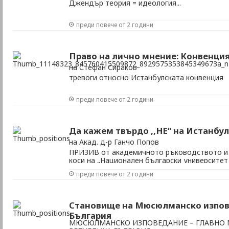
Джендър теория = идеология...
преди повече от 2 години
Право на лично мнение: Конвенци
на Стефан Сираков
тревоги относно Истанбулската конвенция
преди повече от 2 години
Да кажем твърдо ,,НЕ“ на Истанбу
на Акад. д-р Ганчо Попов
ПРИЗИВ от академичното ръководството и 
коси на „Национален български университет 
гр.София
преди повече от 2 години
Становище на Мюсюлманско изпове
България
МЮСЮЛМАНСКО ИЗПОВЕДАНИЕ – ГЛАВНО