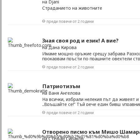
на Djani
Страданието на животните
преди повече от 2 години
Зная своя род и език! А вие?
на Дана Кирова
Имаме мощно оръжие срещу забрава Разхож
прокарвам пръсти по прашните овехтели ст
литература. Неизползвана, тайнствена, съкр
преди повече от 2 години
наша и… забравена. Библиотекарката ми казв
най-упоритите ученици, решили да ги прочета
Патриотизъм
на Ваня Ангелова
На всички, избрали нелекия път да живеят и
„Връщайте се!” Тъй рече един бивш управник
скитащи се немили-недраги из чужбина пос
преди повече от 2 години
година на демократичния преход у нас. Същ
които изгониха децата ни навън, за да се пре
Отворено писмо към Мишо Шамар
на Стефан Сираков