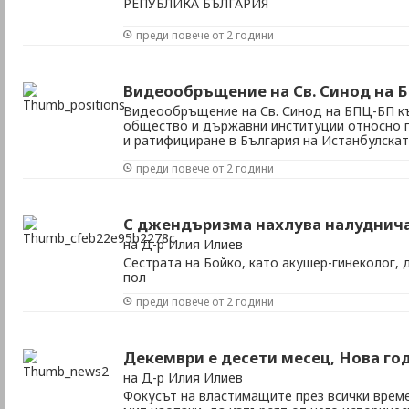
РЕПУБЛИКА БЪЛГАРИЯ
преди повече от 2 години
Видеообръщение на Св. Синод на 
Видеообръщение на Св. Синод на БПЦ-БП к
общество и държавни институции относно 
и ратифициране в България на Истанбулска
преди повече от 2 години
С джендъризма нахлува налуднич
на Д-р Илия Илиев
Сестрата на Бойко, като акушер-гинеколог, 
пол
преди повече от 2 години
Декември е десети месец, Нова го
на Д-р Илия Илиев
Фокусът на властимащите през всички врем