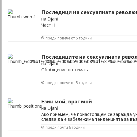
Последици на сексуалната револю
на Djani
Част ІІ
преди повече от 5 години
Последиците на сексуалната револ
на Djani
Обобщение по темата
преди повече от 5 години
Език мой, враг мой
на Djani
Ако приемем, че понастоящем се заражда у
следва да е забележима тенденцията за въ
език.
преди почти 6 години