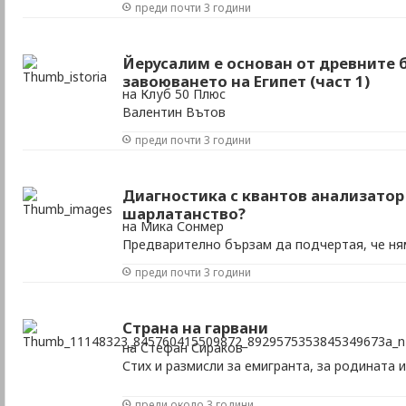
преди почти 3 години
Йерусалим е основан от древните 
завоюването на Египет (част 1)
на Клуб 50 Плюс
Валентин Вътов
преди почти 3 години
Диагностика с квантов анализатор 
шарлатанство?
на Мика Сонмер
Предварително бързам да подчертая, че н
знания, за да си отговоря категорично на т
преди почти 3 години
лични впечатления от изследването с този а
безкрайно разочарована, е съвсем логично д
кратка справка в интернет научавам, че Квант
Страна на гарвани
на Стефан Сираков
Стих и размисли за емигранта, за родината и
преди около 3 години