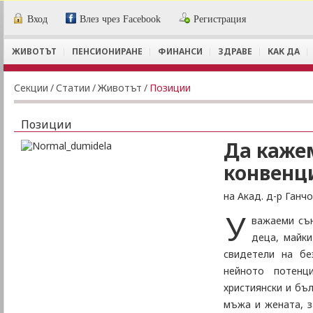
Вход
Влез чрез Facebook
Регистрация
ЖИВОТЪТ
ПЕНСИОНИРАНЕ
ФИНАНСИ
ЗДРАВЕ
КАК ДА
Секции
/
Статии
/
Животът
/
Позиции
Позиции
Да кажем
конвенц
на Акад. д-р Ганч
У
важаеми сън
деца, майки
свидетели на бе
нейното потенц
християнски и бъл
мъжа и жената, з