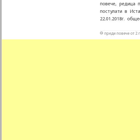
повече, редица 
постулати в Иста
22.01.2018г. общ
показа чувствите
преди повече от 2 
Българското духо
отстояването н
ратифицирането н