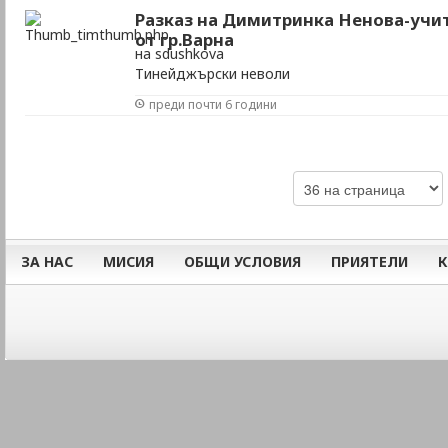
Разказ на Димитринка Ненова-учит
от гр.Варна
на sdushkova
Тинейджърски неволи
преди почти 6 години
ЗА НАС
МИСИЯ
ОБЩИ УСЛОВИЯ
ПРИЯТЕЛИ
К