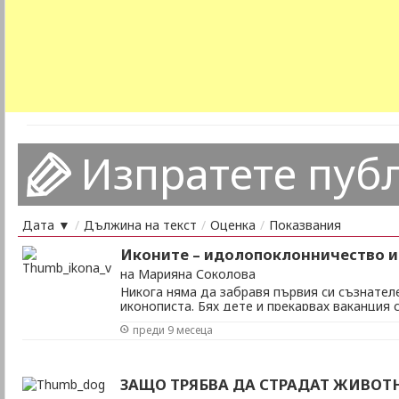
Изпратете пуб
Дата ▼
/
Дължина на текст
/
Оценка
/
Показвания
Иконите – идолопоклонничество и
на Марияна Соколова
Никога няма да забравя първия си съзнателе
иконописта. Бях дете и прекарвах ваканция 
вилата ни на село. Един ден съседката – ба
преди 9 месеца
отида с нея до параклиса, който тя посещав
склони да й направя компания, тя сподели, че
ЗАЩО ТРЯБВА ДА СТРАДАТ ЖИВОТ