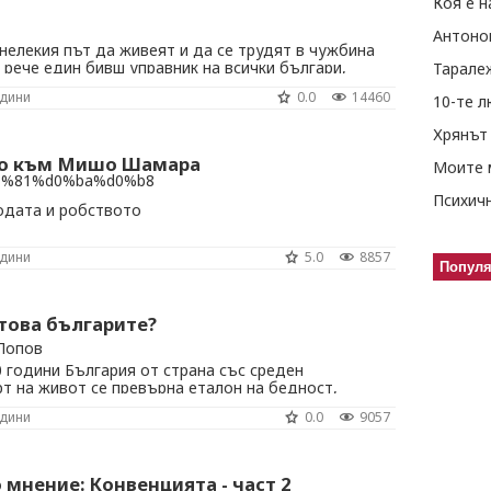
Коя е н
Антоно
 нелекия път да живеят и да се трудят в чужбина
 рече един бивш управник на всички българи,
Тарале
-недраги из чужбина последните двайсетина
одини
0.0
14460
10-те 
ичния преход у нас. Същите тези управници,
та ни навън, за да се препитават и да ...
Хрянът 
мо към Мишо Шамара
Моите 
бодата и робството
одини
5.0
8857
Попул
това българите?
 Попов
 години България от страна със среден
т на живот се превърна еталон на бедност,
 на първо място по всички отрицания и на
одини
0.0
9057
ко положително в областта на стандарта на
литики, икономика, здравеопазване, образование
 мнение: Конвенцията - част 2