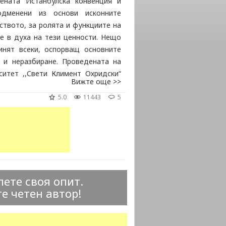
ената Истанбулска конвенция и
дменени из основи исконните
ството, за ролята и функциите на
е в духа на тези ценности. Нещо
инят всеки, оспорващ основните
 и неразбиране. Проведената на
ситет ,,Свети Климент Охридски“
Вижте още >>
 по тези въпроси. Прави чест на
5.0
11443
5
 за техните твърдост и мъдрост в
рлянето на необходимостта от
ете своя опит.
е четен автор!