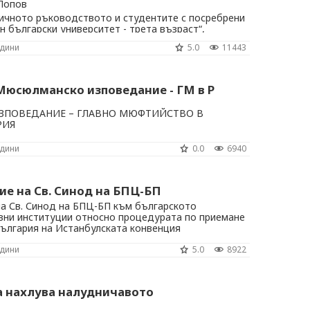
 Попов
чното ръководството и студентите с посребрени
н български университет - трета възраст“,
одини
5.0
11443
Мюсюлманско изповедание - ГМ в Р
ПОВЕДАНИЕ – ГЛАВНО МЮФТИЙСТВО В
РИЯ
одини
0.0
6940
е на Св. Синод на БПЦ-БП
 Св. Синод на БПЦ-БП към българското
ни институции относно процедурата по приемане
България на Истанбулската конвенция
одини
5.0
8922
 нахлува налудничавото