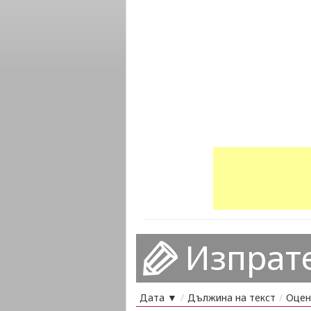
Изпрат
Дата ▼
/
Дължина на текст
/
Оцен