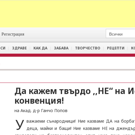
Регистрация
СИ
ЗДРАВЕ
КАК ДА
ЗАБАВА
ТВОРЧЕСТВО
РЕЦЕПТИ
К
и
Да кажем твърдо ,,НЕ“ на 
конвенция!
на Акад. д-р Ганчо Попов
У
важаеми сънародници! Ние казваме ДА на борбат
деца, майки и бащи! Ние казваме НЕ на джендър