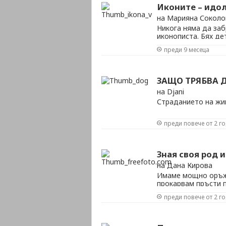
Иконите – идо
на Марияна Соколо
Никога няма да заб
иконописта. Бях де
вилата ни на село.
преди 9 месеца
отида с нея до пар
склони да й направя
ЗАЩО ТРЯБВА 
на Djani
Страданието на жи
преди повече от 2 г
Зная своя род и
на Дана Кирова
Имаме мощно оръжи
прокарвам пръсти 
литература. Неизпо
преди повече от 2 г
наша и… забравена.
най-упоритите учени