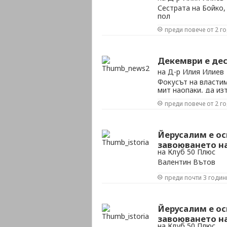
Сестрата на Бойко,
пол
преди повече от 2 г
Декември е дес
на Д-р Илия Илиев
Фокусът на власти
мит наопаки, да из
превърнат в закли
преди повече от 2 г
Йерусалим е ос
завоюването на 
на Клуб 50 Плюс
Валентин Вътов
преди почти 3 годин
Йерусалим е ос
завоюването на 
на Клуб 50 Плюс