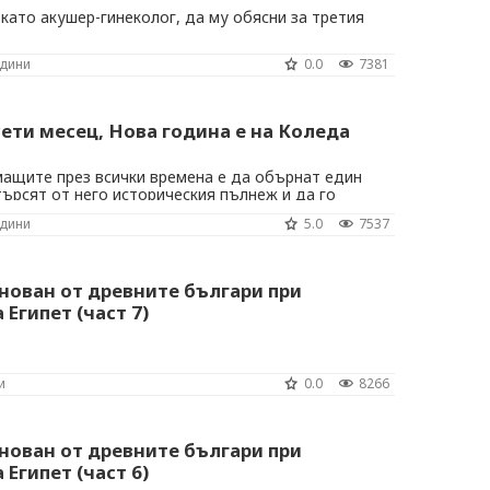
 като акушер-гинеколог, да му обясни за третия
одини
0.0
7381
ети месец, Нова година е на Коледа
мащите през всички времена е да обърнат един
търсят от него историческия пълнеж и да го
нание
одини
5.0
7537
нован от древните българи при
Египет (част 7)
и
0.0
8266
нован от древните българи при
Египет (част 6)