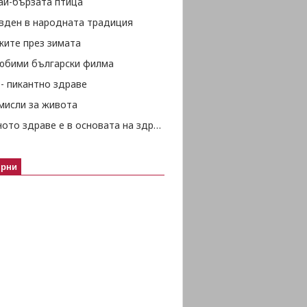
ай-бързата птица
вден в народната традиция
жите през зимата
любими български филма
- пикантно здраве
мисли за живота
Психичното здраве е в основата на здравето изобщо
ярни