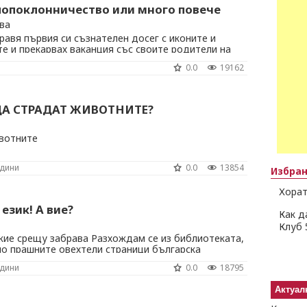
лопоклонничество или много повече
ва
равя първия си съзнателен досег с иконите и
те и прекарвах ваканция със своите родители на
 Един ден съседката – баба Стоянка, предложи да
0.0
19162
аклиса, който тя посещаваше всеки ден. За да ме
 компания, тя сподели, че на това ...
ДА СТРАДАТ ЖИВОТНИТЕ?
вотните
одини
0.0
13854
Избра
Хорат
 език! А вие?
Как д
Клуб 
е срещу забрава Разхождам се из библиотеката,
по прашните овехтели страници българска
лзвана, тайнствена, съкровена, народна, стара, но
одини
0.0
18795
 Библиотекарката ми казва, че до тях стигат само
ци, решили да ги прочетат, когато им ...
Актуал