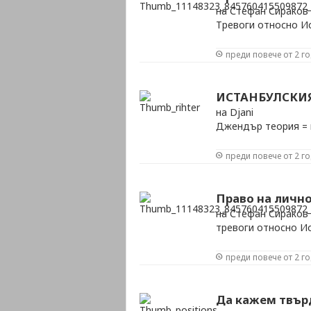
на Стефан Сираков
Тревоги относно И
преди повече от 2 г
ИСТАНБУЛСКИ
на Djani
Джендър теория = и
преди повече от 2 г
Право на личн
на Стефан Сираков
тревоги относно И
преди повече от 2 г
Да кажем твърд