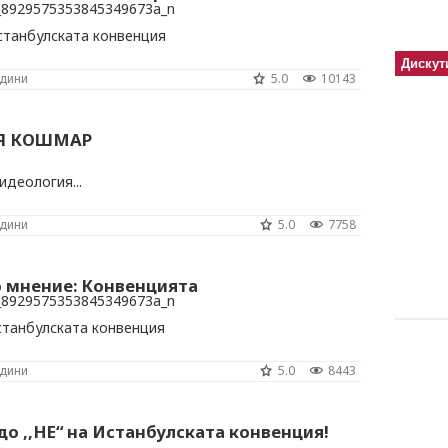
станбулската конвенция
Дискут
одини
5.0
10143
Я КОШМАР
деология...
одини
5.0
7758
о мнение: Конвенцията
станбулската конвенция
одини
5.0
8443
о ,,НЕ“ на Истанбулската конвенция!