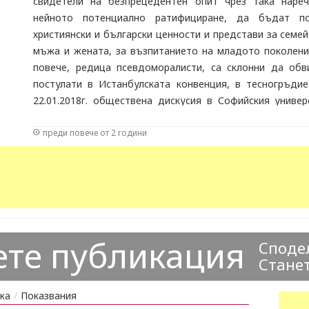
свидетели на безпрецедентен опит чрез така нареч
нейното потенциално ратифициране, да бъдат по
християнски и български ценности и представи за семей
мъжа и жената, за възпитанието на младото поколени
повече, редица псевдоморалисти, са склонни да обв
постулати в Истанбулската конвенция, в тесногръдие
22.01.2018г. обществена дискусия в Софийския универ
показа чувствителността на българската общественост
преди повече от 2 години
Българското духовенство, на Българската патриаршия,
отстояването на християнските ценности и отхвъ
ратифицирането на Истанбулската конвенция.
ете публикация
Сподел
Станет
ка
/
Показвания