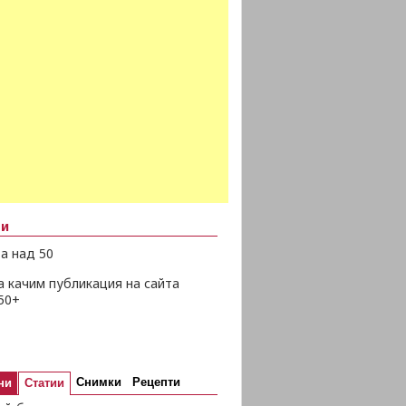
ни
а над 50
а качим публикация на сайта
50+
Снимки
Рецепти
ни
Статии