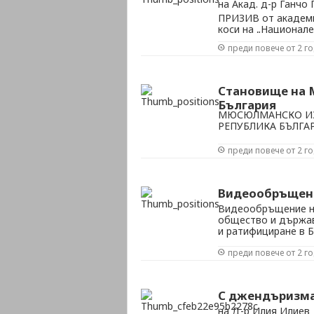
на Акад. д-р Ганчо
ПРИЗИВ от академи
коси на „Национале
гр.София
преди повече от 2 г
Становище на 
България
МЮСЮЛМАНСКО ИЗ
РЕПУБЛИКА БЪЛГА
преди повече от 2 г
Видеообръщени
Видеообръщение на
общество и държав
и ратифициране в 
преди повече от 2 г
С джендъризма
на Д-р Илия Илиев