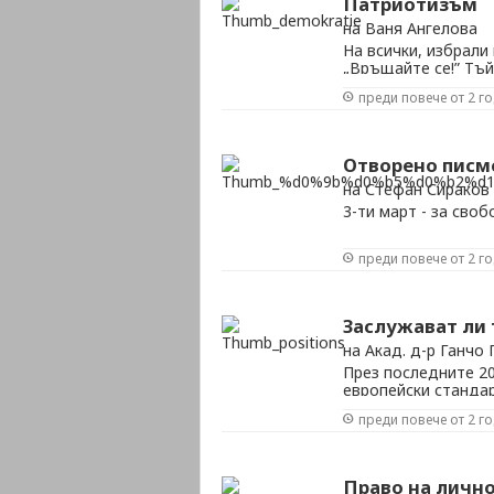
Патриотизъм
на Ваня Ангелова
На всички, избрали
„Връщайте се!” Тъй
скитащи се немили
преди повече от 2 г
година на демократ
които изгониха деца
Отворено пис
на Стефан Сираков
3-ти март - за сво
преди повече от 2 г
Заслужават ли 
на Акад. д-р Ганчо
През последните 20
европейски стандар
мизерия, корупция,
преди повече от 2 г
последно във всич
живот, социални по
и т.н.
Право на лично