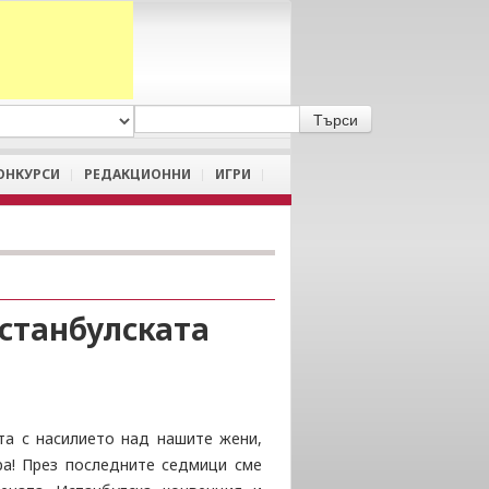
A
/
a
ОНКУРСИ
РЕДАКЦИОННИ
ИГРИ
Истанбулската
а с насилието над нашите жени,
а! През последните седмици сме