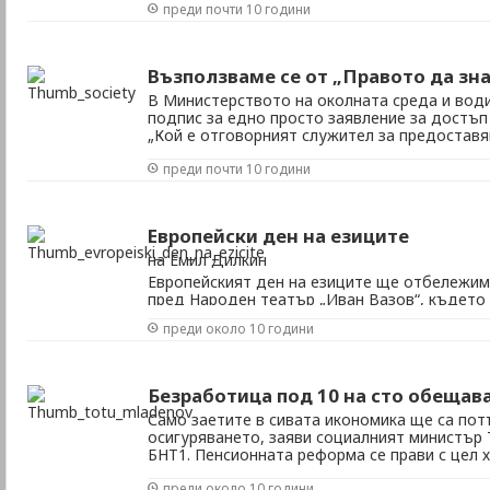
преди почти 10 години
случайно мнозина от представителите на п
си спомнят с носталгия за манифестациите и 
Възползваме се от „Правото да зн
В Министерството на околната среда и вод
подпис за едно просто заявление за достъ
„Кой е отговорният служител за предоставя
този си жест служителите на ековедомство
преди почти 10 години
номинация в категорията „Най-абсурден или
достъп до ...
Европейски ден на езиците
на Емил Дилкин
Европейският ден на езиците ще отбележим
пред Народен театър „Иван Вазов“, където 
истинско лингвистично празненство, в добрия
преди около 10 години
научен смисъл. Празникът става факт след у
Европейска година на езиците 2001 г. ...
Безработица под 10 на сто обещав
Само заетите в сивата икономика ще са по
осигуряването, заяви социалният министър
БНТ1. Пенсионната реформа се прави с цел х
пенсионират, да получат възнаграждение, к
преди около 10 години
принос. Това, което планираме е по-голяма за