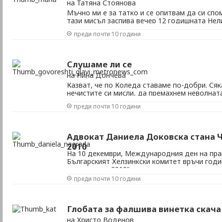
на Татяна Стоянова
Мъчно ми е за татко и се опитвам да си спо
тази мисъл заспива вечер 12 годишната Нели
нерадостното детство на изоставено дете в
преди почти 10 години
институция. Готвят я за среща с приемен ро
Ваня, 13 годишна, в друг дом на 350 км от не
Слушаме ли се
на Нина Дончева
Казват, че по Коледа ставаме по-добри. Ся
нечистите си мисли, да премахнем неволнат
гняв, да обърнем гръб на злата радост от 
преди почти 10 години
отворим сърцата си с добро, така както см
добри. Казват, че по Коледа ставаме по-вярв
Адвокат Даниела Доковска стана Ч
2010
На 10 декември, Международния ден на пра
Българският Хелзинкски комитет връчи годи
на годината 2010“ за принос към правата на
тази година отиде в ръцете на адвокат Да
преди почти 10 години
застъпничеството ѝ за правата на децата с 
Глобата за фалшива винетка скача
на Христо Воденов