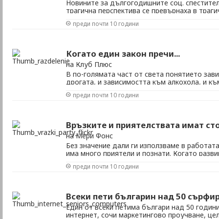
Новините за дългогодишните соц. спестител
трагична перспектива се превърнаха в траг
перспектива. „Баламите", които са спестява
преди почти 10 години
вместо да търсят пътя към Кореком, сега с
подигравка от собствената си държава. Помни
Когато един закон пречи...
на Клуб Плюс
В по-голямата част от света понятието зав
дрогата, и зависимостта към алкохола, и къ
законодателно и институционално проблемъ
преди почти 10 години
понеже няма още национална програма за п
ограничаване злоупотребата с алкохол, ал
на ...
Връзките и приятелствата имат ст
на Мери Фонс
Без значение дали ги използваме в работата 
има много приятели и познати. Когато разви
мрежа" и се възползваме от предимствата, 
преди почти 10 години
смисъл на думата), тя може да помогне на к
начина, за който веднага се сещате), да ни н
Всеки пети българин над 50 сърфир
Един от всеки петима българи над 50 годин
интернет, сочи маркетингово проучване, ц