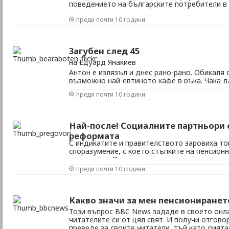
поведението на българските потребители в
покажат до каква степен онлайн средата и 
преди почти 10 години
определят отношението към продуктите на 
Комуникационните ...
Загубен след 45
на Едуард Янакиев
Антон е излязъл и днес рано-рано. Обикаля 
възможно най-евтиното кафе в ръка. Чака да
отправи към поредния адрес за работа, койт
преди почти 10 години
Даже и да е в другия край на града, той се
любител на дългата утринна разходка, а защ
Най-после! Социалните партньори 
реформата
С индикатите и правителството заровиха то
споразумение, с което стъпките на пенсио
подредени. Допреди дни представителите 
съюзи плашеха със стачки, а работодатели 
преди почти 10 години
Конституционен съд. Най-после 1 ноември 
...
Какво значи за мен пенсиониранет
Този въпрос BBC News зададе в своето онл
читателите си от цял свят. И получи отговор
преведе за своите читатели, тъй като смята