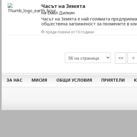
Часът на Земята
на Емил Дилкин
Часът на Земята е най-голямата предприема
обществена загриженост за промените в кл
е случайно, а е излязло от устата на генер
преди повече от 10 години
Ки-мун. На 27 март, събота, от 20:30 ч бълг
може да се лиши за един ...
<<
<
ЗА НАС
МИСИЯ
ОБЩИ УСЛОВИЯ
ПРИЯТЕЛИ
К