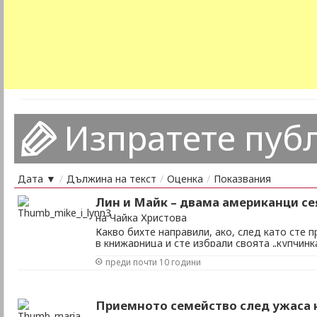
Изпратете пуб
Дата ▼
/
Дължина на текст
/
Оценка
/
Показвания
Лин и Майк – двама американци се
на Чайка Христова
Какво бихте направили, ако, след като сте 
в книжарница и сте избрали своята „купчинк
искате да притежавате, на излизане ви се н
преди почти 10 години
не е на мястото си. Да речем сред пъстрите
розовите любовни романи в окото ви влезе за
Приемното семейство след ужаса 