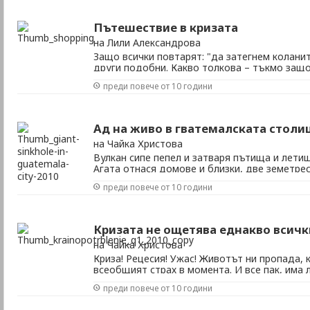
нелогично, тъй като аз, едва на десет, губех 
Пътешествие в кризата
на Лили Александрова
Защо всички повтарят: "да затегнем коланит
други подобни. Какво толкова – тъкмо защо
изпадаме в униние. Толкова е успокояващо 
преди повече от 10 години
магазините. Винаги може да намери нещо, с
настроението. Какво като няма пари – плащан
Ад на живо в гватемалската столи
на Чайка Христова
Вулкан сипе пепел и затваря пътища и лети
Агата отнася домове и близки, две земетре
мистериозна дупка в земята поглъща триет
преди повече от 10 години
машините. Порой, пепел и падащи камъни. И
място в Гватемала, в столицата Гватемала сит
Кризата не ощетява еднакво всичк
на Чайка Христова
Криза! Рецесия! Ужас! Животът ни пропада, 
всеобщият страх в момента. И все пак, има л
засегнати от кризата? Мнооого. Рецесията
преди повече от 10 години
благосъстояние, но въздействието ѝ е раз
Някой губи работата си или фирмата си. Пове