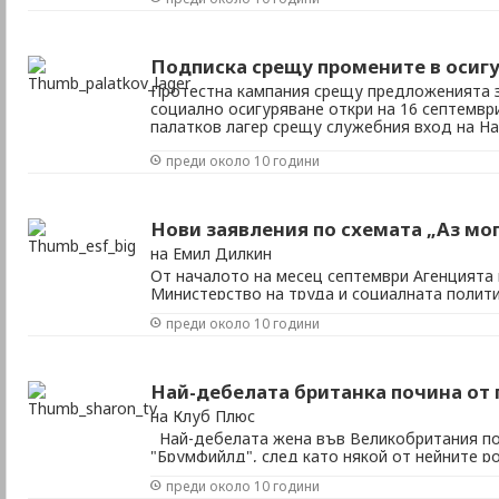
Подписка срещу промените в осиг
Протестна кампания срещу предложенията з
социално осигуряване откри на 16 септемвр
палатков лагер срещу служебния вход на Н
градинката между ул. „Оборище" и Национа
преди около 10 години
академия. Същия ден започна първото четене
Нови заявления по схемата „Аз мо
на Емил Дилкин
От началото на месец септември Агенцията 
Министерство на труда и социалната полит
на ваучери за обучение по схемата „Аз мога“
преди около 10 години
26 април, приемането на заявления беше сп
средства бяха изразходени. Агенцията по ...
Най-дебелата британка почина от
на Клуб Плюс
Най-дебелата жена във Великобритания по
"Брумфийлд", след като някой от нейните р
забранена от лекарите нездравословна хран
преди около 10 години
съобщи британският Daily Mail, 285-килог