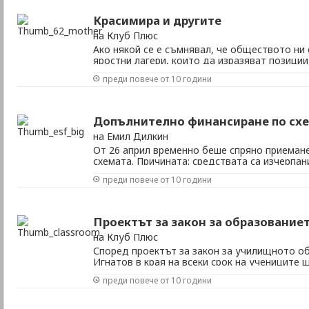
Красимира и другите
на Клуб Плюс
Ако някой се е съмнявал, че обществото ни
яростни лагери, които да изразяват позиции
глобалните теми, опровержението вече е на
преди повече от 10 години
Димитрова роди две момиченца, заченати ин
нито бръкна в кесията на данъкоплатците, ни
Допълнително финансиране по схе
на Емил Дилкин
От 26 април временно беше спряно приемане
схемата. Причината: средствата са изчерпа
спирането на приемане на заявленията, реш
преди повече от 10 години
се е случило и каква е равносметката на са
към Министерството на труда и социалните .
Проектът за закон за образование
на Клуб Плюс
Според проектът за закон за училищното о
Игнатов в края на всеки срок на учениците
оценка на поведението им. Учителят ще тр
преди повече от 10 години
„похвално”, „добро” или „нуждае се от под
оценяване имаше и преди години, но тогава 