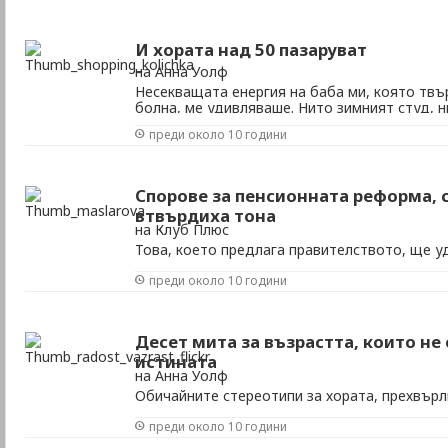
помолила близките си да й донесат риба с чи
И хората над 50 пазаруват
на Анна Уолф
Несекващата енергия на баба ми, която твър
болна, ме удивляваше. Нито зимният студ, 
да я спрат да измине целия път до Женския 
преди около 10 години
„Георги Кирков"), за да купи захар с една ст
протестите ми, че всъщност харчи повече за 
Спорове за пенсионната реформа,
втвърдиха тона
на Клуб Плюс
Това, което предлага правителството, ще у
предпенсионна и пенсионна възраст, заяви 
преди около 10 години
министър Емилия Масларова ден, след като
заседанието на Националния съвет за трис
подготвяната пенсионна реформа. По думит
...
Десет мита за възрастта, които не
истината
на Анна Уолф
Обичайните стереотипи за хората, прехвърли
окажат опасни, ако им повярваме и се подд
преди около 10 години
път, когато баба ми забравеше къде е остав
започваше да се тюхка, че оглупява с възра