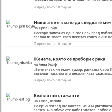
всеки е важна. И защото така можем да вид
преди почти 10 години
другите. И да се убедим, че наистина сме част
Никога не е късно да следвате меч
на Прил Бойл
Наскоро започнах една своя реч пред публик
средна възраст, като попитах колко души вс
искат да станат „когато пораснат". След кра
преди почти 10 години
четвърт от тях вдигнаха ръка. Някой може д
все още не е открил призванието си на средна
Жената, която се пребори с рака
на Анна Уолф
„Вече знаех, че имам тумор, разказва баба 
въпреки това, когато лекарят каза ужасява
изтръпнах." Всички знаем, че рано или късн
преди почти 10 години
ще ни покоси, но едно е да си наясно, че то
съвсем друго – да видиш ясно присъдата си в
Безплатни стажанти
на Емил Дилкин
На пръв поглед ще кажете, че инициативата,
засяга. Ако обаче сте работодател, добре е