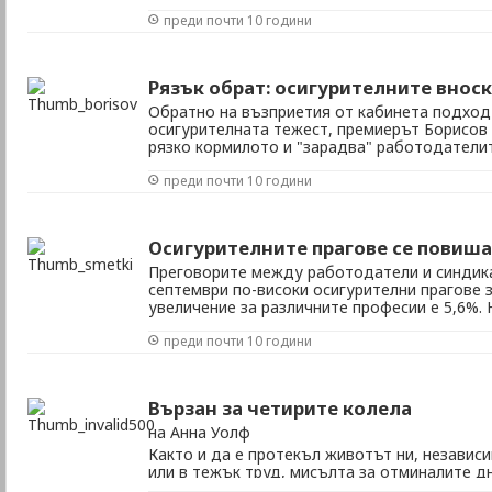
да прочетете за какво става въпрос. А става
преди почти 10 години
държавата ще помогне да назначите стажан
плаща, докато те навлизат в естеството на т
Рязък обрат: осигурителните вноск
Обратно на възприетия от кабинета подход
осигурителната тежест, премиерът Борисов
рязко кормилото и "зарадва" работодателит
осигурителните вноски и с криминализиране 
преди почти 10 години
Взимайки внезапно страната на синдикатите
преговори, той ...
Осигурителните прагове се повиша
Преговорите между работодатели и синдика
септември по-високи осигурителни прагове 
увеличение за различните професии е 5,6%.
осигурителни прагове ще нараснат в търгов
преди почти 10 години
производството на хартия, селското и горско
Вързан за четирите колела
на Анна Уолф
Както и да е протекъл животът ни, независ
или в тежък труд, мисълта за отминалите д
топла тъга. Склонни сме да идеализираме мл