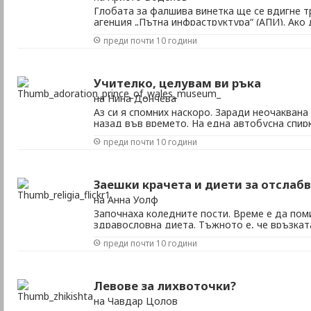
Глобата за фалшива винетка ще се вдигне т
агенция „Пътна инфраструктура“ (АПИ). Ако 
караме без винетка или пък с фалшива, глоба
преди почти 10 години
автомобил и 1000 лв. за камион. От пътната
процедура за вдигане на глобата и предложе
Учителко, целувам ви ръка
на Нина Дончева
Аз си я спомних наскоро. Заради неочаквана
назад във времето. На една автобусна спир
от гимназията. Спрях колата с намерението д
преди почти 10 години
беше любимата ми учителка и имах страхотни
автобусът дойде, тя се качи и замина. У мен 
Заешки крачета и диети за отслаб
на Анна Уолф
Започнаха коледните пости. Време е да пом
здравословна диета. Тъжното е, че връзка
дори не ни звучи смешно, а още по-малко а
преди почти 10 години
новинарска емисия, в която поредният религ
споменат – и прилежно прибран в категория, 
Левове за лихвоточки?
на Чавдар Цолов