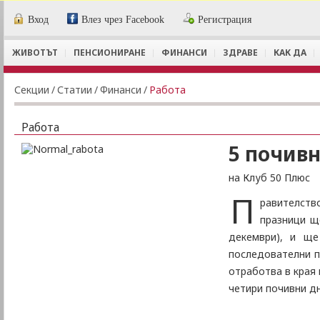
Вход
Влез чрез Facebook
Регистрация
ЖИВОТЪТ
ПЕНСИОНИРАНЕ
ФИНАНСИ
ЗДРАВЕ
КАК ДА
Секции
/
Статии
/
Финанси
/
Работа
Работа
5 почивн
на Клуб 50 Плюс
П
равителств
празници щ
декември), и ще
последователни п
отработва в края 
четири почивни д