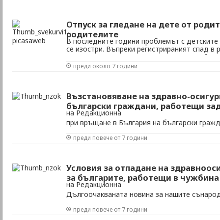
Отпуск за гледане на дете от роди
родителите
В последните години проблемът с детските 
се изостри. Въпреки регистрираният спад в 
че местата в детските заведения са крайно
родители често се оказват в безизходното 
преди около 7 години
класацията за детско заведение, без достатъ
Възстановяване на здравно-осигур
български граждани, работещи зад
на Редакционна
при връщане в България на български гражд
границата на страната, става след изпълня
преди повече от 7 години
за целта прпоцедури. В НАП трябва да се п
завръщане, като освен него трябва да се п
които доказват, че лицето е било извън гран
Условия за отпадане на здравноос
за българите, работещи в чужбина
на Редакционна
Дългоочакваната новина за нашите сънаро
границата на Родината, вече е факт -българ
преди повече от 7 години
живеят в чужбина, вече могат да бъдат ос
на здравноосигурителни вноски у нас и за 