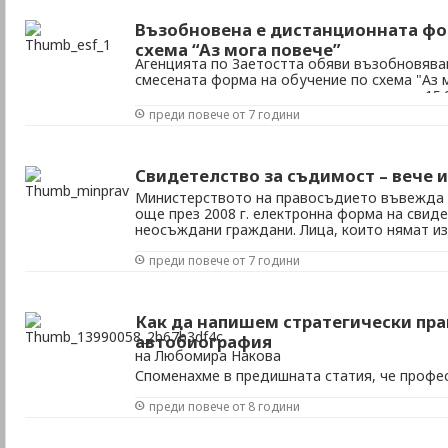
Възобновена е дистанционната фо
схема “Аз мога повече”
Агенцията по Заетостта обяви възобновява
смесената форма на обучение по схема "Аз 
записването за курсовете ще започне на 15.
административни причини (промени в регла
преди повече от 7 години
няколко месеца. Бенефициентите по програма
Свидетелство за съдимост – вече и
Министерството на правосъдието въвежда
още през 2008 г. електронна форма на свид
неосъждани граждани. Лица, които нямат и
съдимост и не са им налагани административ
преди повече от 7 години
могат да си извадят електронно свидетелст
интернет. ...
Как да напишем стратегически пр
автобиография
на Любомира Накова
Споменахме в предишната статия, че профе
автобиография и мотивационното писмо, ко
преди повече от 8 години
дават 50% гаранция, че ще се справите и щ
работа. Има много тайни как да напишете д
Помнете, това е първата ви възможност да