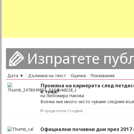
Изпратете пуб
Дата ▼
/
Дължина на текст
/
Оценка
/
Показвания
Промяна на кариерата след петдес
е това?
на Любомира Накова
Всички ние много често чуваме следния въз
на тази възраст – невъзможно!“. Нещо пове
преди почти 3 години
около нас, на които това се случвало. Какво
променим тази порочна нагласа? Как да напр
търсим работа, възрастта ни да се възприема
Официални почивни дни през 2017 