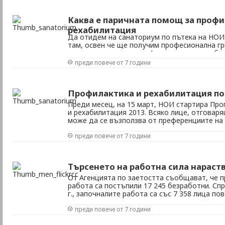
изискването подаването на заявление в НАП 
Каква е паричната помощ за профи
рехабилитация
Да отидем на санаториум по пътека на НОИ
там, освен че ще получим професионална г
направени точните профилактични и рехаби
съответстващи на нашия конкретен здравос
преди повече от 7 години
съобразно цялостния ни здравен статус. Но
въпроса - ...
Профилактика и рехабилитация по
Преди месец, на 15 март, НОИ стартира Про
и рехабилитация 2013. Всяко лице, отговар
може да се възползва от преференциите на 
осигурено за общо заболяване, майчинство 
преди повече от 7 години
и професионална болест • да са внесени или .
Търсенето на работна сила нараст
От Агенцията по заетостта съобщават, че пр
работа са постъпили 17 245 безработни. Сп
г., започналите работа са със 7 358 лица по
през месеца са започнали работа 12 131 лица
преди повече от 7 години
февруари 2012 г. По програми и мерки за ...