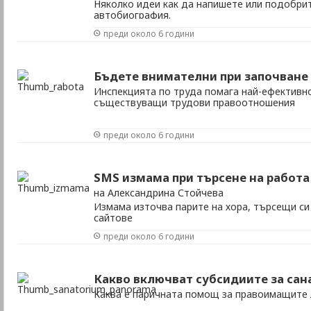
Няколко идеи как да напишете или подобри
автобиография.
преди около 6 години
Бъдете внимателни при започване 
Инспекцията по труда помага най-ефективн
съществуващи трудови правоотношения
преди около 6 години
SMS измама при търсене на работа
на Александрина Стойчева
Измама източва парите на хора, търсещи си
сайтове
преди около 6 години
Какво включват субсидиите за са
Каква е паричната помощ за правоимащите