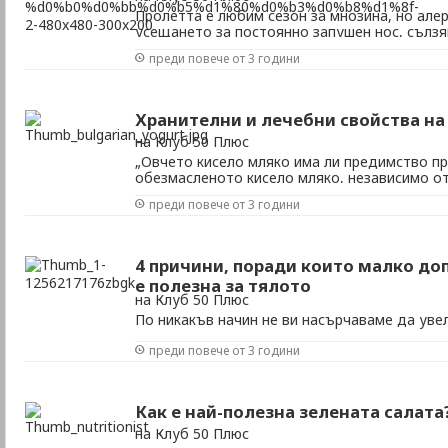
Пролетта е любим сезон за мнозина, но але
усещането за постоянно запушен нос, сълзя
сърбежи по кожата, кашлица, хрипове и др
преди повече от 3 години
характерната за сезона пролетна алергия.
Хранителни и лечебни свойства на
на Клуб 50 Плюс
„Овчето кисело мляко има ли предимство пр
обезмасленото кисело мляко, независимо от
полезно и е от пълномасленото?„
преди повече от 3 години
4 причини, поради които малко д
е полезна за тялото
на Клуб 50 Плюс
По никакъв начин не ви насърчаваме да уве
порции, след като прочетете този материал!
преди повече от 3 години
Как е най-полезна зелената салата
на Клуб 50 Плюс