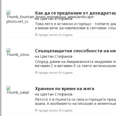
метеорологичните условия, но въпреки това 
Как да се предпазим от дехидрата
на Цветан Стефанов
Това лято е истинско и горещо - топлите дн
и макар вече да навлязохме в септеври, сл
пари, макар и леко по-слабо. Случва се така
преди около 8 години
изпитваме неразположение и се питаме на к
всъщност не сме се дехидратирали. Как да ра
Слънцезащитни способности на ня
на Цветан Стефанов
Според данни на Американската академия п
витамин С и витамин Е са трите антиоксидан
степен намаляват вредния за кожата ефект 
преди около 8 години
предпазващо действие. Ефектът на тези ант
изразен, когато са приети с храната, а не са н
Хранене по време на жега
на Цветан Стефанов
Лятото е в пълната си сила и горещите пре
храна. А изобилието на плодове и зеленчуци
направо задължително да се възползвате. Л
преди около 8 години
от най-благоприятните моменти да помислит
няколко излишни килограма. Ето няколко съве