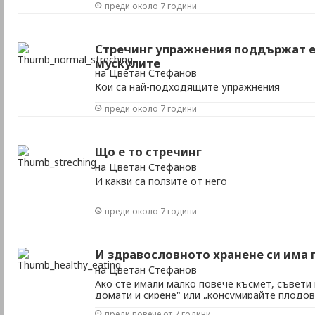
преди около 7 години
Стречинг упражнения поддържат е
мускулите
на Цветан Стефанов
Кои са най-подходящите упражнения
преди около 7 години
Що е то стречинг
на Цветан Стефанов
И какви са ползите от него
преди около 7 години
И здравословното хранене си има 
на Цветан Стефанов
Ако сте имали малко повече късмет, съвети
домати и сирене" или „консумирайте плодов
основното хранене" не са достигнали до оч
преди повече от 7 години