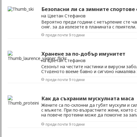
Безопасни ли са зимните спортове 
на Цветан Стефанов
Вероятно преди години с нетърпение сте ча
сняг, за да излезете в планината с приятели
често се замисляте за повишения риск от тр
преди почти 9 години
ентусиазмът ви постепенно намалява. Имам
възрастта не трябва да е пречка за практику
Хранене за по-добър имунитет
на Цветан Стефанов
Сезонът на честите настинки и вирусни забо
Студеното време бавно и сигурно намалява
организма и през зимните месеци тялото и
преди почти 9 години
помощ. Ако се съмнявате в ефикасността и 
противогрипните ваксини и искате да се дове
Как да съхраним мускулната маса
Жените са по-склонни да губят мускули и си
с мъжете. При по-възрастните жени, които 
на повече протеини може да помогне за зап
двигателните способности и за по-добро с
преди почти 9 години
спрямо натрупващите се тлъстини, съветват 