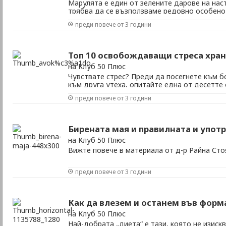
Марулята е един от зелените дарове на нас
трябва да се възползваме редовно особено 
сме сигурни, че е с натурален и чист произхо
преди повече от 3 години
Топ 10 освобождаващи стреса хра
на Клуб 50 Плюс
Чувствате стрес? Преди да посегнете към б
към друга утеха, опитайте една от десетт
храни.
преди повече от 3 години
Бирената мая и правилната и упот
на Клуб 50 Плюс
Вижте повече в материала от д-р Райна Ст
преди повече от 3 години
Как да влезем и останем във форм
на Клуб 50 Плюс
Най-добрата „диета“ е тази, която не изиск