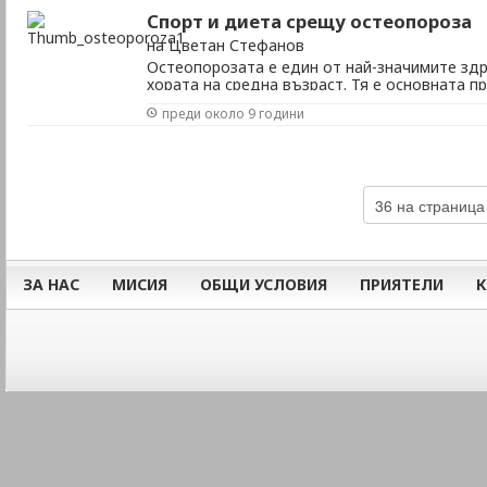
Спорт и диета срещу остеопороза
на Цветан Стефанов
Остеопорозата е един от най-значимите зд
хората на средна възраст. Тя е основната п
фрактури в областта на шийката на бедрена
преди около 9 години
гръбначния стълб и е отговорна за голям пр
инвалидизация. Измененията в хормоналните 
ЗА НАС
МИСИЯ
ОБЩИ УСЛОВИЯ
ПРИЯТЕЛИ
К