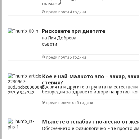
грамажи!
преди почти 4 години
Рисковете при диетите
на Лия Добрева
съвети
преди почти 5 години
Кое е най-малкото зло – захар, зах
стевия?
Стевията и другите в групата на естествен
безвредни за здравето и дори напротив- ко
здравни ползи. Към тази група спада и нект
от рожков, които също добиват все по-голя
преди повече от 5 години
Мъжете отслабват по-лесно от же
Обяснението е физиологично – те просто и