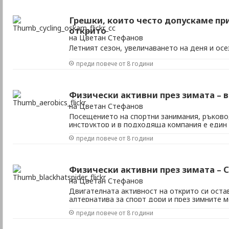
Грешки, които често допускаме пр
открито
на Цветан Стефанов
Летният сезон, увеличаването на деня и ос
времето ни правят по-склонни да отделим ч
преди повече от 8 години
занимания сред природата. Повечето хора д
подходящото облекло за спортна зала. В по
да се доверят и на квалифициран инструктор 
Физически активни през зимата – в
на Цветан Стефанов
Посещението на спортни занимания, ръково
инструктор и в подходяща компания е един 
варианти за разнообразяване на ежедневиет
преди повече от 8 години
поддържането на добра физическа форма. 
повечето от предлаганите групови спортни 
интензивност и ...
Физически активни през зимата – 
на Цветан Стефанов
Двигателната активност на открито си оста
алтернатива за спорт дори и през зимните 
навън има своите основни предимства: - не 
преди повече от 8 години
ангажименти в определен ден и час; - в гол
да ви отнеме много време за придвижване; - 