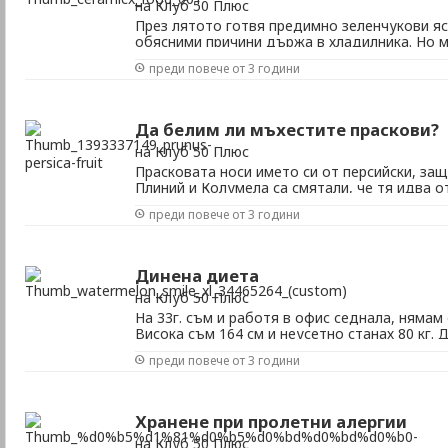
на Клуб 50 Плюс
През лятото готвя предимно зеленчукови яс
обясними причини държа в хладилника. Но 
претоплям – чел, че е вредно. А да се яде в
преди повече от 3 години
ядене не е ли вредно за стомаха?
Да белим ли мъхестите праскови?
на Клуб 50 Плюс
Прасковата носи името си от персийски, за
Плиний и Колумела са смятали, че тя идва от
преди повече от 3 години
Динена диета
на Клуб 50 Плюс
На 33г. съм и работя в офис седнала, нямам
Висока съм 164 см и неусетно станах 80 кг. 
само на диня, ще успея да сваля 5 кг?
преди повече от 3 години
Хранене при пролетни алергии
на Клуб 50 Плюс