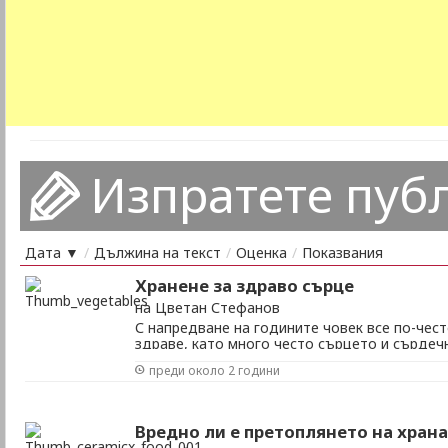
Изпратете пуб
Дата ▼
/
Дължина на текст
/
Оценка
/
Показвания
Хранене за здраво сърце
на Цветан Стефанов
С напредване на годините човек все по-чест
здраве, като много често сърцето и сърдеч
основният му приоритет. Има защо да е така
преди около 2 години
водещите места по сърдечно-съдова смъртн
лесният начин да се предпазим от сърдечни .
Вредно ли е претоплянето на хран