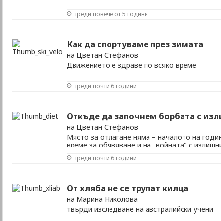
преди повече от 5 години
Как да спортуваме през зимата
на Цветан Стефанов
Движението е здраве по всяко време
преди почти 6 години
Откъде да започнем борбата с из
на Цветан Стефанов
Място за отлагане няма – началото на год
време за обявяване и на „войната" с излишн
значение дали сражението е първо или поре
преди почти 6 години
които е добре да направите преди да започ
От хляба не се трупат килца
на Марина Николова
твърди изследване на австралийски учени