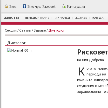
Вход
Влез чрез Facebook
Регистрация
ЖИВОТЪТ
ПЕНСИОНИРАНЕ
ФИНАНСИ
ЗДРАВЕ
КАК ДА
Секции
/
Статии
/
Здраве
/
Диетолог
Диетолог
Рискове
на Лия Добрева
К
огато човек
периоди на 
качените килогр
смущения в метаб
здравословно тегл