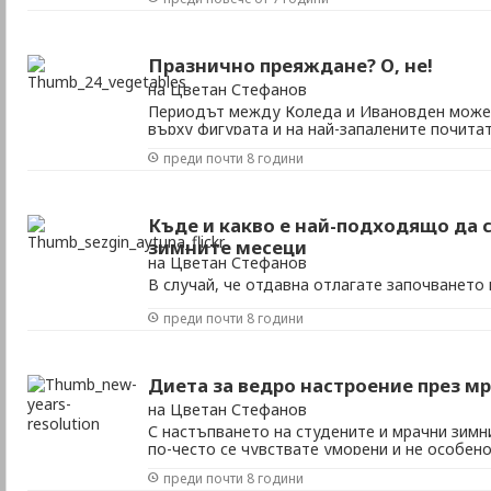
напротив, добре е да хапвате повече плодо
избягвате тежките меса, животинските мазнин
Празнично преяждане? О, не!
на Цветан Стефанов
Периодът между Коледа и Ивановден може 
върху фигурата и на най-запалените почита
хранене. Безкрайните обяди и вечери, чести
преди почти 8 години
приятели в голяма част от случаите завършв
големи дрехи и провал на всички опити за ред
Къде и какво е най-подходящо да 
зимните месеци
на Цветан Стефанов
В случай, че отдавна отлагате започването 
живот, сигурно трудно ще намерите сили и 
преди почти 8 години
занимания точно през зимните месеци. От др
спортувате активно, то студът и дълбокият 
да се насладите на любимото си хоби. В нас
Диета за ведро настроение през м
на Цветан Стефанов
С настъпването на студените и мрачни зимн
по-често се чувствате уморени и не особен
Основните причини за това са липсата на д
преди почти 8 години
светлина и ниското атмосферно налягане. Ня